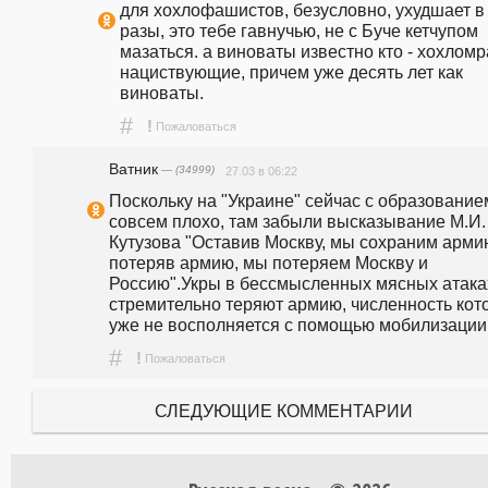
для хохлофашистов, безусловно, ухудшает в 
разы, это тебе гавнучью, не с Буче кетчупом 
мазаться. а виноваты известно кто - хохломра
нациствующие, причем уже десять лет как 
виноваты. 
#
!
Пожаловаться
Ватник
— (34999)
27.03 в 06:22
Поскольку на "Украине" сейчас с образованием
совсем плохо, там забыли высказывание М.И. 
Кутузова "Оставив Москву, мы сохраним армию
потеряв армию, мы потеряем Москву и 
Россию".Укры в бессмысленных мясных атаках
стремительно теряют армию, численность кото
уже не восполняется с помощью мобилизации
#
!
Пожаловаться
СЛЕДУЮЩИЕ КОММЕНТАРИИ