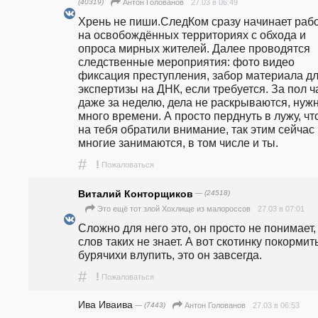
(40319)
27.03 в 06:49
Антон Голованов
Хрень не пиши.СледКом сразу начинает рабо
на освобождённых территориях с обхода и 
опроса мирных жителей. Далее проводятся 
следственные мероприятия: фото видео 
фиксация преступления, забор материала дл
экспертизы на ДНК, если требуется. За пол ча
даже за неделю, дела не раскрываются, нужн
много времени. А просто перднуть в лужу, что
на тебя обратили внимание, так этим сейчас 
многие занимаются, в том числе и ты.
#
!
Пожаловаться
Виталий Конторщиков
— (24518)
27.03 в 07:01
Это ещё тот злой Хохлище из малороссов
Сложно для него это, он просто не понимает, 
слов таких не знает. А вот скотинку покормить
бурячихи влупить, это он завсегда.
#
!
Пожаловаться
Ива Иваива
— (7443)
27.03 в 06:53
Антон Голованов