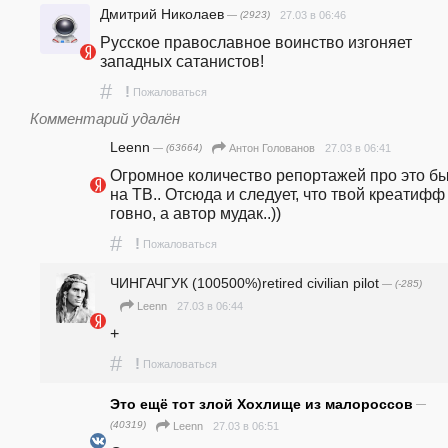
Дмитрий Николаев
— (2923)
27.03 в 06:46
Русское православное воинство изгоняет 
западных сатанистов!
#
!
Пожаловаться
Комментарий удалён
Leenn
— (63664)
27.03 в 06:41
Антон Голованов
Огромное количество репортажей про это бы
на ТВ.. Отсюда и следует, что твой креатифф 
говно, а автор мудак..))
#
!
Пожаловаться
ЧИНГАЧГУК (100500%)retired civilian pilot
— (-285)
27.03 в 06:44
Leenn
+
#
!
Пожаловаться
Это ещё тот злой Хохлище из малороссов
—
(40319)
27.03 в 06:51
Leenn