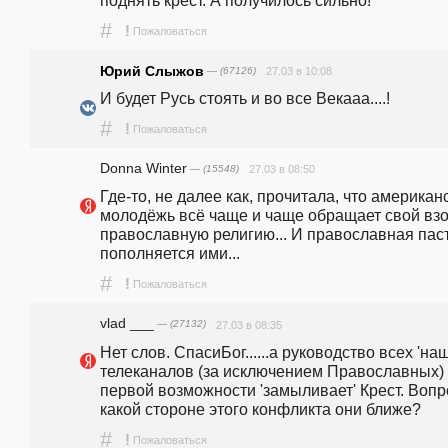
#
!
Пожаловаться
Юрий Слыжов
— (67126)
27.03 в 10:08
И будет Русь стоять и во все Векааа....!
#
!
Пожаловаться
Donna Winter
— (15548)
27.03 в 08:50
Где-то, не далее как, прочитала, что американс
молодёжь всё чаще и чаще обращает свой взор
православную религию... И православная паст
пополняется ими...
#
!
Пожаловаться
vlad ___
— (27132)
27.03 в 08:35
Нет слов. СпасиБог......а руководство всех 'наш
телеканалов (за исключением Православных) 
первой возможности 'замыливает' Крест. Вопрос
какой стороне этого конфликта они ближе?
#
!
Пожаловаться