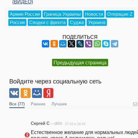
(ВИДЕО)
Армия России
Граница Украины
Новости
Операция Z
Россия
Сводки с фронта
Суджа
Украина
ПОДЕЛИТЬСЯ
Предыдущая страница
Войдите через социальную сеть
Все
(77)
Ранние
Лучшие
Сергей С
— (321)
27.03 в 18:43
Естественное желание для нормальных людей 
поднять крест. А получилось сильно!