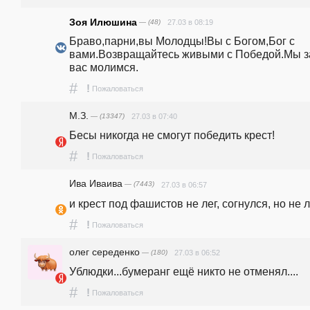
Зоя Илюшина
— (48)
27.03 в 08:19
Браво,парни,вы Молодцы!Вы с Богом,Бог с 
вами.Возвращайтесь живыми с Победой.Мы за
вас молимся.
#
!
Пожаловаться
М.З.
— (13347)
27.03 в 07:40
Бесы никогда не смогут победить крест!
#
!
Пожаловаться
Ива Иваива
— (7443)
27.03 в 06:57
и крест под фашистов не лег, согнулся, но не л
#
!
Пожаловаться
олег середенко
— (180)
27.03 в 06:52
Ублюдки...бумеранг ещё никто не отменял....
#
!
Пожаловаться