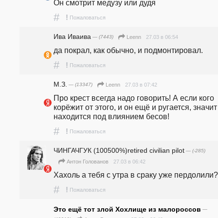
Он смотрит медузу или дудя
#
!
Пожаловаться
Ива Иваива
— (7443)
27.03 в 06:54
Leenn
да покрал, как обычно, и подмонтировал.
#
!
Пожаловаться
М.З.
— (13347)
27.03 в 07:42
Leenn
Про крест всегда надо говорить! А если кого 
корёжит от этого, и он ещё и ругается, значит 
находится под влиянием бесов!
#
!
Пожаловаться
ЧИНГАЧГУК (100500%)retired civilian pilot
— (-285)
27.03 в 06:42
Антон Голованов
Хахоль а тебя с утра в сраку уже пердолили
#
!
Пожаловаться
Это ещё тот злой Хохлище из малороссов
—