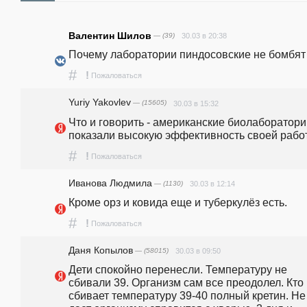
Валентин Шилов
— (39)
30.03 в 20:38
Почему лаборатории пиндосовские не бомбят
#
!
Пожаловаться
Yuriy Yakovlev
— (15605)
30.03 в 15:32
Что и говорить - американские биолаборатори
показали высокую эффективность своей работ
#
!
Пожаловаться
Иванова Людмила
— (1130)
30.03 в 12:14
Кроме орз и ковида еще и туберкулёз есть.
#
!
Пожаловаться
Даня Копылов
— (58015)
30.03 в 09:50
Дети спокойно перенесли. Температуру не 
сбивали 39. Организм сам все преодолел. Кто 
сбивает температуру 39-40 полный кретин. Не 