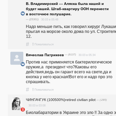
В. Владимирский --- Аляска была нашей и
будет нашей. Штаб-квартиру ООН перенести
в восточное полушарие.
— (25301)
30.03 в 05:48
Надо меньше пить, как говорил хирург Лукашин
прыгая на морозе около дома по ул. Строителе
12.
#
!
Пожаловаться
Вячеслав Патрикеев
— (9137)
30.03 в 05:34
Против нас применяется бактерилогическое 
оружие,а  президент что?Каковы его 
действия,ведь он гарант всего на свете,да и 
кнопка у него красная!Вот его и надо про это 
спрашивать.
#
!
Пожаловаться
ЧИНГАЧГУК (100500%)retired civilian pilot
— (-285)
30.03 в 03:08
Биолабаратории в Украине это зло !! За одно э