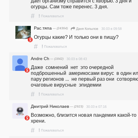
дает организму справится с хворью. 3 дня и 
огурцы. Сам тоже перенес. 3 дня. 
#
!
Пожаловаться
Рас.тяпа
— (24364)
30.03 в 09:58
Даня Копылов
Огурцы какие? И только они в пищу?
#
!
Пожаловаться
Andre Ch
— (1842)
30.03 в 08:43
Даже  сомнений  нет  это очередной  
подброшенный  америкосами вирус  в один ил
пару регионов ...  не первый раз они  сотворяют
очаговые вирусные  эпидемии 
#
!
Пожаловаться
Дмитрий Николаев
— (2923)
30.03 в 07:16
Возможно, близится новая пандемия какой-то 
хрени.
#
!
Пожаловаться