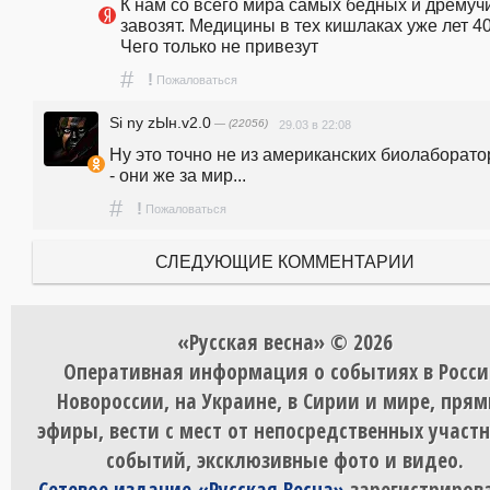
К нам со всего мира самых бедных и дремучи
завозят. Медицины в тех кишлаках уже лет 40 
Чего только не привезут
#
!
Пожаловаться
Si ny zЫн.v2.0
— (22056)
29.03 в 22:08
Ну это точно не из американских биолаборато
- они же за мир...
#
!
Пожаловаться
СЛЕДУЮЩИЕ КОММЕНТАРИИ
«Русская весна» © 2026
Оперативная информация о событиях в Росси
Новороссии, на Украине, в Сирии и мире, пря
эфиры, вести с мест от непосредственных участ
событий, эксклюзивные фото и видео.
Сетевое издание «Русская Весна»
зарегистрирова