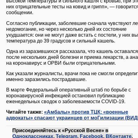
высокой температуры и сильного кашля с кровью, при эт
них отрицательные тесты на ковид и грипп», — говоритс
сообщении.
Согласно публикации, заболевшие сначала чувствуют ле
недомогание, но через несколько дней их состояние
ухудшается: они не могут даже встать с постели, у них в
температура до 39 градусов и сильный кашель.
Одна из заразившихся рассказала, что кашель оставалс
после нескольких дней болезни и приема лекарств, а ан
на коронавирус и ОРВИ были отрицательными.
Как указали журналисты, врачи пока не смогли определи
именно заразились пострадавшие.
В марте Федеральный оперативный штаб по борьбе с
коронавирусной инфекцией остановил публикацию
еженедельных сводок о заболеваемости COVID-19.
Читайте также:
«Амбалы» против ТЦК: «военные
адвокаты» спасают украинцев от моГилизации (ВИД
Присоединяйтесь к «Русской Весне» в
Одноклассниках
,
Telegram
,
Facebook
,
ВКонтакте
,