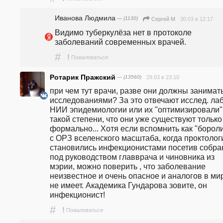
Иванова Людмила
— (1130)
30.03 в 12:17
Сергей М
Видимо туберкулёза нет в протоколе 
заболеваний современных врачей.
#
!
Пожаловаться
Ротарик Пражский
— (13560)
29.03 в 23:10
при чем тут врачи, разве они должны занимать
исследованиями? За это отвечают исслед. лаб.
НИИ эпидемиологии или их "оптимизировали" 
такой степени, что они уже существуют только 
формально... Хотя если вспомнить как "боролис
с ОРЗ вселенского масштаба, когда проктологи
становились инфекционистами посетив собран
под руководством главврача и чиновника из 
мэрии, можно поверить , что заболевание 
неизвестное и очень опасное и аналогов в мир
не имеет. Академика Гундарова зовите, он 
инфекционист!
#
!
Пожаловаться