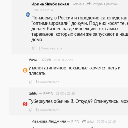
Ирина Якубовская
— (20051)
Ротарик Пражский
30.03 в 02:54
По-моему, в России и городские санэпидстан
"оптимизировали" до кучи. Под них косят те, к
делает бизнес на дезинсекции тех самых 
тараканов, которых сами же запускают в наш
дома.
#
!
Пожаловаться
Vova
— (7246)
29.03 в 22:28
у меня атипичное похмелье -хочется петь и 
плясать!
#
!
Пожаловаться
tatitui
— (94603)
29.03 в 22:19
Туберкулез обычный. Откуда? Откинулись, мо
#
!
Пожаловаться
Иванова Людмила
— (1130)
30.03 в 12:19
tatitui