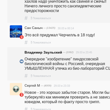
хахлов надо уничтожить как свиней и сжечь!! 
Ничего личного просто санэпидемтческие 
предосторожности
#
!
Пожаловаться
Сан Саныч
— (13425)
30.03 в 00:14
Это всё придумал Черчилль в 18 году! 
#
!
Пожаловаться
Владимир Заульский
— (1062)
29.03 в 23:45
Очередное "изобретение" пиндосовской 
биологической войны с Россией, очередная 
УМЫШЛЕННАЯ утечка из био-лабораторий С
#
!
Пожаловаться
Сергей М
— (4009)
29.03 в 23:33
Новое - это хорошо забытое старое. Могли бы 
туберкулёз как минимум проверить а не зависа
ковидом, который по факту просто грипп.
#
!
Пожаловаться