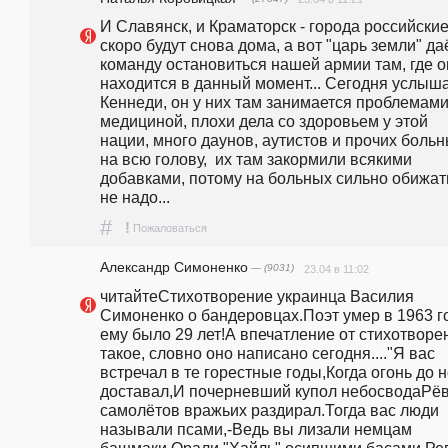
И Славянск, и Краматорск - города российские 
скоро будут снова дома, а вот "царь земли" даё
команду остановиться нашей армии там, где о
находится в данный момент... Сегодня услыша
Кеннеди, он у них там занимается проблемами 
медициной, плохи дела со здоровьем у этой 
нации, много даунов, аутистов и прочих больн
на всю голову,  их там закормили всякими 
добавками, потому на больных сильно обижать
не надо...
#
!
Пожаловаться
Александр Симоненко
— (9031)
23.04 в 11:02
читайтеСтихотворение украинца Василия 
Симоненко о бандеровцах.Поэт умер в 1963 год
ему было 29 лет!А впечатление от стихотворен
такое, словно оно написано сегодня...."Я вас 
встречал в те горестные годы,Когда огонь до н
доставал,И почерневший купол небосводаРёв
самолётов вражьих раздирал.Тогда вас люди 
называли псами,-Ведь вы лизали немцам 
башмаки,Орали "Хайль" осипшими басами,Рев