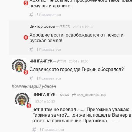
Хохлы.. Не ссыте. У просроченного такой план
нему вы и дохните. 
#
!
Пожаловаться
Виктор Зотов
— (33157)
23.04 в 10:13
Хорошие вести, освобождается от нечести 
русская земля!
#
!
Пожаловаться
ЧИНГАЧГУК
— (2332)
23.04 в 10:08
Славянск это город где Гиркин обосрался?
#
!
Пожаловаться
Комментарий удалён
ЧИНГАЧГУК
— (2332)
user_deleted461164
23.04 в 10:23
нет я там не воевал ....... Пригожина уважаю  
Гиркина за что?.....он же на пошел в Вагнер в 
ответ на приглашение Пригожина   .......
#
!
Пожаловаться