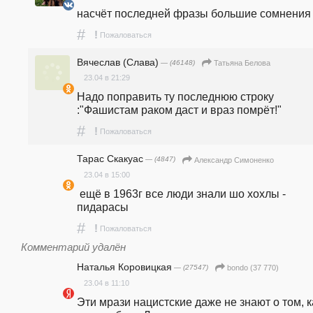
насчёт последней фразы большие сомнения .
#
!
Пожаловаться
Вячеслав (Слава)
— (46148)
Татьяна Белова
23.04 в 21:29
Надо поправить ту последнюю строку 
:"Фашистам раком даст и враз помрёт!"
#
!
Пожаловаться
Тарас Скакуас
— (4847)
Александр Симоненко
23.04 в 15:00
 ещё в 1963г все люди знали шо хохлы - 
пидарасы
#
!
Пожаловаться
Комментарий удалён
Наталья Коровицкая
— (27547)
bondo (37 770)
23.04 в 11:10
Эти мрази нацистские даже не знают о том, ка