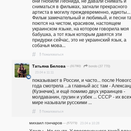
они гнобили Леонида, не давали снимать и 
сниматься в фильмах, загнали прекрасного 
артиста в могилу преждевременно, идиоты... 
Фильм замечательный и любимый, и песни та
поются на чистом, красивом, настоящем 
украинском языке, на котором говорила моя 
бабушка, а тот язык которым давятся эти 
придурки сейчас, это не украинский язык, а 
собачья мова...
#
!
Пожаловаться
Татьяна Белова
— (31780)
bondo (37 770)
23.04 в 11:11
показывают в России, и часто... после Нового
года смотрела ...а главный асс там - Алексан
(Кузнечик), и ещё помимо двух украинцев - 
молдаванин, грузин и узбек ... СССР - их всех
мире называли русскими ...
#
!
Пожаловаться
михаил гончаров
— (57273)
23.04 в 10:28