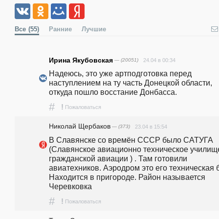
Все
(55)
Ранние
Лучшие
Ирина Якубовская
— (20051)
24.04 в 00:34
Надеюсь, это уже артподготовка перед 
наступлением на ту часть Донецкой области, 
откуда пошло восстание Донбасса. 
#
!
Пожаловаться
Николай Щербаков
— (373)
23.04 в 15:54
В Славянске со времён СССР было САТУГА 
(Славянское авиационно техническое училище
гражданской авиации ) . Там готовили 
авиатехников. Аэродром это его техническая б
Находится в пригороде. Район называется 
Черевковка
#
!
Пожаловаться