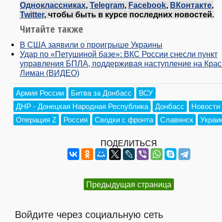
Одноклассниках
,
Telegram
,
Facebook
,
ВКонтакте
,
Twitter
, чтобы быть в курсе последних новостей.
Читайте также
В США заявили о проигрыше Украины
Удар по «Петушиной базе»: ВКС России снесли пункт
управления БПЛА, поддерживая наступление на Кра
Лиман (ВИДЕО)
Армия России
Битва за Донбасс
ВСУ
ДНР - Донецкая Народная Республика
Донбасс
Новости
Операция Z
Россия
Сводки с фронта
Славянск
Украи
ПОДЕЛИТЬСЯ
Предыдущая страница
Войдите через социальную сеть