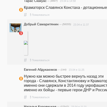
Тарас Скакуас
— (4847)
23.04 в 14:58
Краматорск Славянск Констаха - дотационные
#
!
Пожаловаться
Добрый Самаритянин
— (58355)
23.04 в 11:37
#
!
Пожаловаться
Евгений Абдукаюмов
— (144)
23.04 в 11:25
Нужно как можно быстрее вернуть назад эти 
города - Славянск, Константиновку и Краматорс
именно они сдержали в 2014 году укрофашисто
именно их бойцы - первые герои ДНР и Росси
#
!
Пожаловаться
Наталья Коровицкая
— (27547)
23.04 в 11:21