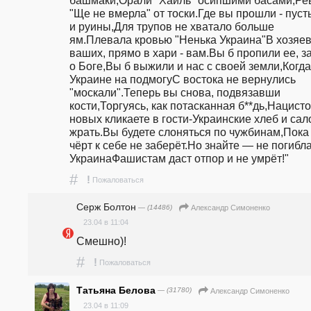
"Ще не вмерла" от тоски.Где вы прошли - пуст
и руины,Для трупов не хватало больше 
ям.Плевала кровью "Ненька Украина"В хозяев
ваших, прямо в хари - вам.Вы б пропили ее, з
о Боге,Вы б выжили и нас с своей земли,Когда
Украине на подмогуС востока не вернулись 
"москали".Теперь вы снова, подвязавши 
кости,Торгуясь, как потасканная б**дь,Нацисто
новых кликаете в гости-Украинские хлеб и сало
жрать.Вы будете слоняться по чужбинам,Пока 
чёрт к себе не заберёт.Но знайте — не погибла
УкраинаФашистам даст отпор и не умрёт!"
#
!
Пожаловаться
Серж Болтон
— (14486)
Александр Симоненко
23.04 в 11:04
Смешно)!
#
!
Пожаловаться
Татьяна Белова
— (31780)
Александр Симоненко
23.04 в 11:09