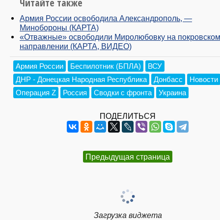
Читайте также
Армия России освободила Александрополь, —
Минобороны (КАРТА)
«Отважные» освободили Миролюбовку на покровско
направлении (КАРТА, ВИДЕО)
Армия России
Беспилотник (БПЛА)
ВСУ
ДНР - Донецкая Народная Республика
Донбасс
Новости
Операция Z
Россия
Сводки с фронта
Украина
ПОДЕЛИТЬСЯ
Предыдущая страница
Загрузка виджета