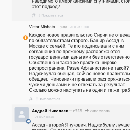
наводимого американскими спутниками, стои
этот подход? 
#
!
Пожаловаться
Victor Mishota
— (766)
20.05 в 19:00
Каждое новое правительство Сирии не отвечае
по обязательствам старого. Башир Ассад  в 
Москве с семьёй. Те кто подписывали с ним 
соглашения по прежнему распоряжаются 
государственными деньгами без ответственности
Собственно и такая же практика широко 
распространена. Разве Афганистан не такой? 
Наджибулла обещал, сейчас новое правительс
обещает.  Чиновники привыкли распоряжаться
чужими деньгами и не отвечать за результат. 
Сколько можно наступать на одни и те же гра
#
!
Пожаловаться
Андрей Николаев
— (4393)
Victor Mishota
21.05 в 00:40
Ассад - второй Янукович. Наджибуллу лучше 