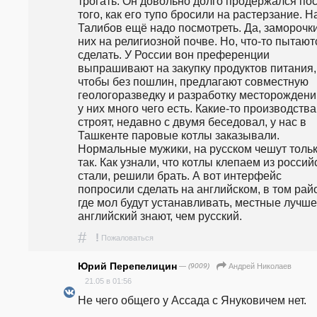
трогать. Он довольно долго продержался пос
того, как его тупо бросили на растерзание. На
Талибов ещё надо посмотреть. Да, заморочки 
них на религиозной почве. Но, что-то пытаютс
сделать. У России вон преференции 
выпрашивают на закупку продуктов питания, 
чтобы без пошлин, предлагают совместную 
геологоразведку и разработку месторождений
у них много чего есть. Какие-то производства 
строят, недавно с двумя беседовал, у нас в 
Ташкенте паровые котлы заказывали. 
Нормальные мужики, на русском чешут тольк
так. Как узнали, что котлы клепаем из российс
стали, решили брать. А вот интерфейс 
попросили сделать на английском, в том райо
где мол будут устанавливать, местные лучше 
английский знают, чем русский.
#
!
Пожаловаться
Юрий Перепелицин
— (9009)
Андрей Николаев
21.05 в 01:56
Не чего общего у Ассада с Януковичем нет.