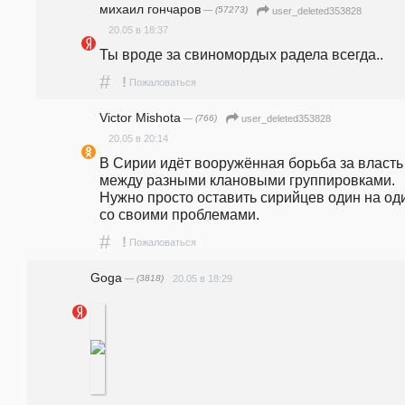
михаил гончаров
— (57273)
user_deleted353828
20.05 в 18:37
Ты вроде за свиномордых радела всегда.. 
#
!
Пожаловаться
Victor Mishota
— (766)
user_deleted353828
20.05 в 20:14
В Сирии идёт вооружённая борьба за власть 
между разными клановыми группировками. 
Нужно просто оставить сирийцев один на оди
со своими проблемами.
#
!
Пожаловаться
Goga
— (3818)
20.05 в 18:29