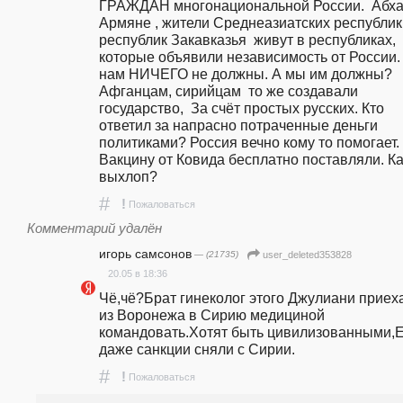
ГРАЖДАН многонациональной России.  Абхаз
Армяне , жители Среднеазиатских республик 
республик Закавказья  живут в республиках, 
которые объявили независимость от России. 
нам НИЧЕГО не должны. А мы им должны? 
Афганцам, сирийцам  то же создавали 
государство,  За счёт простых русских. Кто 
ответил за напрасно потраченные деньги 
политиками? Россия вечно кому то помогает. 
Вакцину от Ковида бесплатно поставляли. Ка
выхлоп? 
#
!
Пожаловаться
Комментарий удалён
игорь самсонов
— (21735)
user_deleted353828
20.05 в 18:36
Чё,чё?Брат гинеколог этого Джулиани приеха
из Воронежа в Сирию медициной 
командовать.Хотят быть цивилизованными,Е
даже санкции сняли с Сирии.
#
!
Пожаловаться