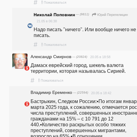
#
!
Пожаловаться
Николай Поповнин
— (9811)
Юрий Перепелицин
21.05 в 06:38
Надо писать "ничего". Или вообще ничего не 
писать.
#
!
Пожаловаться
Александр Смирнов
— (20824)
20.05 в 18:58
Дамаск еврейский город, шекель валюта 
территории, которая называлась Сирией.
#
!
Пожаловаться
Владимир Еременко
— (22594)
20.05 в 18:42
Бастрыкин, Следком России:▪️По итогам январ
марта 2025 года, к сожалению, отмечается рост
числа преступлений, совершенных иностранн
гражданами на 15% – с 10 791 до 12 
440.▪️Количество раскрытых особо тяжких 
преступлений, совершенных мигрантами, 
возросло на 65%.▪️В отношении 