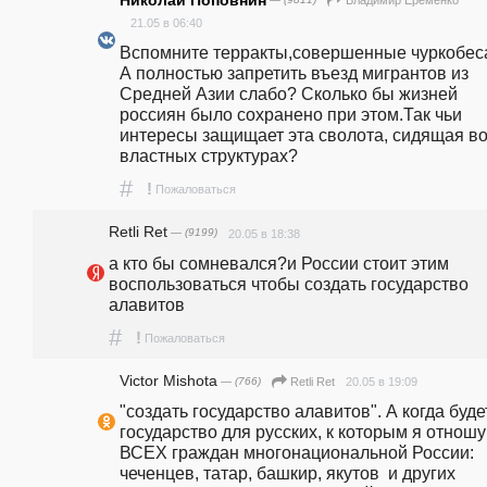
Владимир Еременко
21.05 в 06:40
Вспомните терракты,совершенные чуркобеса
А полностью запретить въезд мигрантов из 
Средней Азии слабо? Сколько бы жизней 
россиян было сохранено при этом.Так чьи 
интересы защищает эта сволота, сидящая во
властных структурах?
#
!
Пожаловаться
Retli Ret
— (9199)
20.05 в 18:38
а кто бы сомневался?и России стоит этим 
воспользоваться чтобы создать государство 
алавитов
#
!
Пожаловаться
Victor Mishota
— (766)
20.05 в 19:09
Retli Ret
"создать государство алавитов". А когда будет
государство для русских, к которым я отношу 
ВСЕХ граждан многонациональной России: 
чеченцев, татар, башкир, якутов  и других 