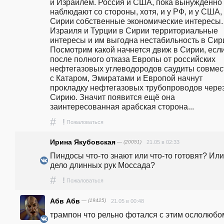
и Израилем. Россия и США, пока вынужденно 
наблюдают со стороны, хотя, и у РФ, и у США, 
Сирии собственные экономические интересы. 
Израиля и Турции в Сирии территориальные 
интересы и им выгодна нестабильность в Сири
Посмотрим какой начнется движ в Сирии, если
после полного отказа Европы от российских 
нефтегазовых углеводородов саудиты совмест
с Катаром, Эмиратами и Европой начнут 
прокладку нефтегазовых трубопроводов через
Сирию. Значит появится ещё она 
заинтересованная арабская сторона...
#
!
Пожаловаться
Ирина Якубовская
— (20051)
21.05 в 02:33
Пиндосы что-то знают или что-то готовят? Или 
дело длинных рук Моссада?
#
!
Пожаловаться
Абв Абв
— (19425)
21.05 в 00:48
трампон что рельно фотался с этим ослолюбо