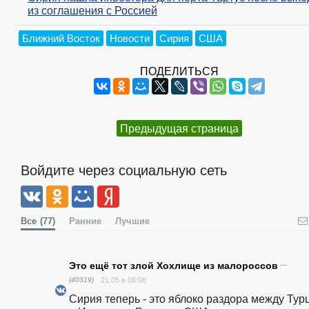
из соглашения с Россией
Ближний Восток
Новости
Сирия
США
ПОДЕЛИТЬСЯ
Предыдущая страница
Войдите через социальную сеть
Все
(77)
Ранние
Лучшие
Это ещё тот злой Хохлище из малороссов
—
(40319)
21.05 в 06:06
Сирия теперь - это яблоко раздора между Турц