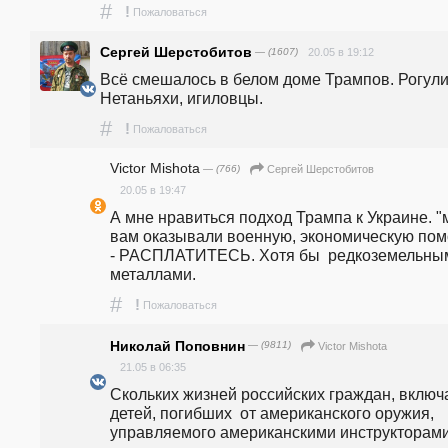
#
!
Пожаловаться
Сергей Шерстобитов
— (1607)
20.05 в 19:12
Всё смешалось в белом доме Трампов. Рогули,
Нетаньяхи, игиловцы.
#
!
Пожаловаться
Victor Mishota
— (766)
Сергей Шерстобитов
20.05 в 19:47
А мне нравиться подход Трампа к Украине. "
вам оказывали военную, экономическую пом
- РАСПЛАТИТЕСЬ. Хотя бы  редкоземельным
металлами.
#
!
Пожаловаться
Николай Поповнин
— (9811)
Victor Mishota
21.05 в 06:35
Скольких жизней российских граждан, включа
детей, погибших  от американского оружия, 
управляемого американскими инструкторами 