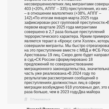
несовершеннолетних лиц мигрантами соверше
403 (+20%, АППГ – 335) преступления, из них 1
– в отношении малолетних (+38%, АППГ – 
142).▪️По итогам января-марта 2025 года 
зафиксирован рост групповой преступности.▪️В
первом квартале 2025 года мигрантами 
совершено в 2,7 раза больше преступлений 
террористического характера. Ярким примеро
является теракт в «Крокус сити Холле», которы
совершили мигранты. Мы быстро отреагирова
на это преступление вместе с МВД и ФСБ Росс
Арестованы 19 лиц. Скоро дело будет направл
в суд.▪️СК России сформулировано 18 
предложений по совершенствованию 
миграционного законодательства, значительна
часть уже реализована.▪️В 2024 году по 
результатам рассмотрения сообщений о 
преступлениях должностных лиц в сфере 
миграции возбуждено 918 уголовных дел, это в
раза больше, чем в 2023 году.Два майора
#
!
Пожаловаться
Николай Поповнин
— (9811)