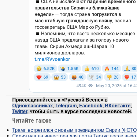
Присоединяйтесь к «Русской Весне» в
Одноклассниках
,
Telegram
,
Facebook
,
ВКонтакте
,
Twitter
, чтобы быть в курсе последних новостей.
Читайте также
Трамп встретился с новым президентом Сирии (ФОТО
Сирия нашла инвестора для порта Тартус после выхо