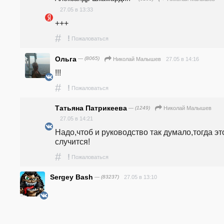
27.05 в 13:33
+++
#
!
Пожаловаться
Ольга
— (8065)
27.05 в 14:16
Николай Малышев
!!!
#
!
Пожаловаться
Татьяна Патрикеева
— (1249)
Николай Малышев
27.05 в 14:21
Надо,чтоб и руководство так думало,тогда это
случится!
#
!
Пожаловаться
Sergey Bash
— (83237)
27.05 в 13:10