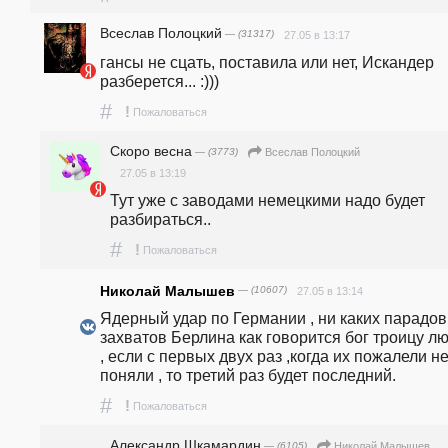
Всеслав Полоцкий
— (31317)
27.05 в 13:17
гансы не сцать, поставила или нет, Искандер 
разберется... :)))
#
!
Пожаловаться
Скоро весна
— (3773)
Всеслав Полоцкий
27.05 в 13:19
Тут уже с заводами немецкими надо будет 
разбираться..
#
!
Пожаловаться
Николай Малышев
— (10607)
27.05 в 13:14
Ядерный удар по Германии , ни каких парадов ,
захватов Берлина как говорится бог троицу лю
, если с первых двух раз ,когда их пожалели не
поняли , то третий раз будет последний.
#
!
Пожаловаться
Александр Шкамардин
— (6105)
Николай Малышев