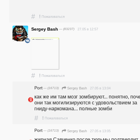
#
!
Пожаловаться
Sergey Bash
— (83237)
27.05 в 12:57
#
!
Пожаловаться
Port
— (16713)
27.05 в 13:04
Sergey Bash
как же им там мозг зомбируют... понятно, поч
они так могилизируются с удовольствием за 
гниду-наркомана... полные зомби
#
!
Пожаловаться
Port
— (16713)
27.05 в 13:05
Sergey Bash
жирная Савченко после тюрьмы подтвердит, 