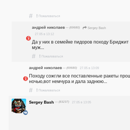
#
!
Пожаловаться
андpeй николаев
— (69680)
Sergey Bash
27.05 в 13:12
Да у них в семейке пидоров походу Бриджит -
муж...
#
!
Пожаловаться
андpeй николаев
— (69680)
27.05 в 13:09
Походу сожгли все поставленные ракеты прош
ночью,вот немчура и дала заднюю...
#
!
Пожаловаться
Sergey Bash
— (83237)
27.05 в 13:05