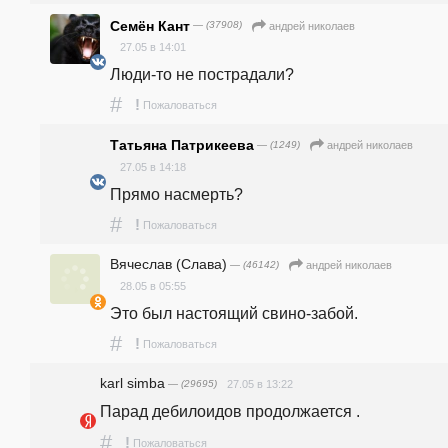
Семён Кант
— (37908)
андpeй николаев
27.05 в 14:01
Люди-то не пострадали?
#
!
Пожаловаться
Татьяна Патрикеева
— (1249)
андpeй николаев
27.05 в 14:18
Прямо насмерть?
#
!
Пожаловаться
Вячеслав (Слава)
— (46142)
андpeй николаев
28.05 в 05:55
Это был настоящий свино-забой.
#
!
Пожаловаться
karl simba
— (29695)
27.05 в 13:22
Парад дебилоидов продолжается .
#
!
Пожаловаться