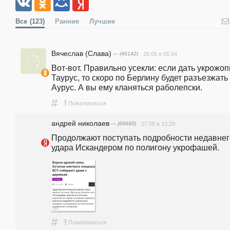
Все
(123)
Ранние
Лучшие
Вячеслав (Слава)
— (46142)
28.05 в 05:54
Вот-вот. Правильно усекли: если дать укрожоп
Таурус, то скоро по Берлину будет разъезжать 
Аурус. А вы ему кланяться раболепски. 
#
!
Пожаловаться
андpeй николаев
— (69680)
27.05 в 13:29
Продолжают поступать подробности недавнего
удара Искандером по полигону укрофашей.
#
!
Пожаловаться