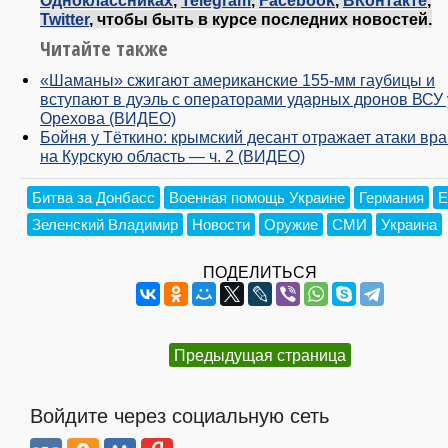
Одноклассниках
,
Telegram
,
Facebook
,
ВКонтакте
,
Twitter
, чтобы быть в курсе последних новостей.
Читайте также
«Шаманы» сжигают американские 155-мм гаубицы и
вступают в дуэль с операторами ударных дронов ВСУ 
Орехова (ВИДЕО)
Бойня у Тёткино: крымский десант отражает атаки вра
на Курскую область — ч. 2 (ВИДЕО)
Битва за Донбасс
Военная помощь Украине
Германия
Е
Зеленский Владимир
Новости
Оружие
СМИ
Украина
ПОДЕЛИТЬСЯ
Предыдущая страница
Войдите через социальную сеть