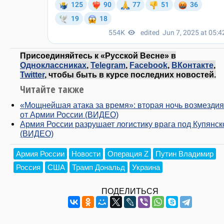
Присоединяйтесь к «Русской Весне» в
Одноклассниках
,
Telegram
,
Facebook
,
ВКонтакте
,
Twitter
, чтобы быть в курсе последних новостей.
Читайте также
«Мощнейшая атака за время»: вторая ночь возмездия
от Армии России (ВИДЕО)
Армия России разрушает логистику врага под Купянс
(ВИДЕО)
Армия России
Новости
Операция Z
Путин Владимир
Россия
США
Трамп Дональд
Украина
ПОДЕЛИТЬСЯ