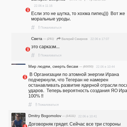
22.06 в 11:16
Если это не шутка, то хохма пипец)))  Вот же 
моральные уроды.
#
!
Пожаловаться
Света
— (291)
22.06 в 17:07
Валерий Смирнов
это сарказм...
#
!
Пожаловаться
Мир людям, смерть бесам
— (60050)
22.06 в 10:44
 В Организации по атомной энергии Ирана 
подчеркнули, что Тегеран не намерен 
останавливать развитие ядерной отрасли посл
ударов.  Теперь вероятность создания ЯО Ира
100% !!  
#
!
Пожаловаться
Dmitry Bogomolov
— (14111)
22.06 в 10:41
Договорняк грядет. Сейчас все три стороны 