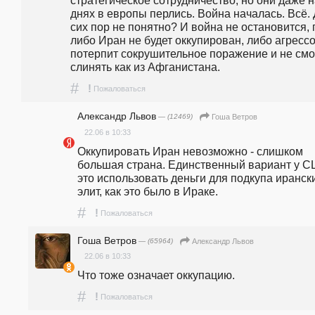
стратегическое сотрудничество, но они даже н
днях в европы перлись. Война началась. Всё. 
сих пор не понятно? И война не остановится, п
либо Иран не будет оккупирован, либо агрессо
потерпит сокрушительное поражение и не смо
слинять как из Афганистана. 
#
!
Пожаловаться
Александр Львов
— (12469)
Гоша Ветров
22.06 в 10:33
Оккупировать Иран невозможно - слишком 
большая страна. Единственный вариант у С
это использовать деньги для подкупа ирански
элит, как это было в Ираке. 
#
!
Пожаловаться
Гоша Ветров
— (65964)
Александр Львов
22.06 в 10:33
Что тоже означает оккупацию. 
#
!
Пожаловаться