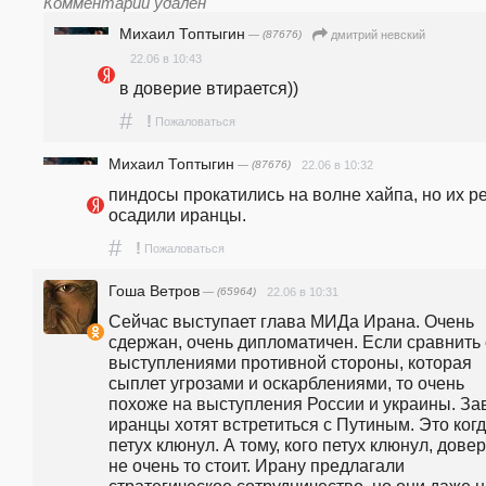
Комментарий удалён
Михаил Топтыгин
— (87676)
дмитрий невский
22.06 в 10:43
в доверие втирается))
#
!
Пожаловаться
Михаил Топтыгин
— (87676)
22.06 в 10:32
пиндосы прокатились на волне хайпа, но их ре
осадили иранцы.
#
!
Пожаловаться
Гоша Ветров
— (65964)
22.06 в 10:31
Сейчас выступает глава МИДа Ирана. Очень 
сдержан, очень дипломатичен. Если сравнить с
выступлениями противной стороны, которая 
сыплет угрозами и оскарблениями, то очень 
похоже на выступления России и украины. Зав
иранцы хотят встретиться с Путиным. Это когд
петух клюнул. А тому, кого петух клюнул, довер
не очень то стоит. Ирану предлагали 