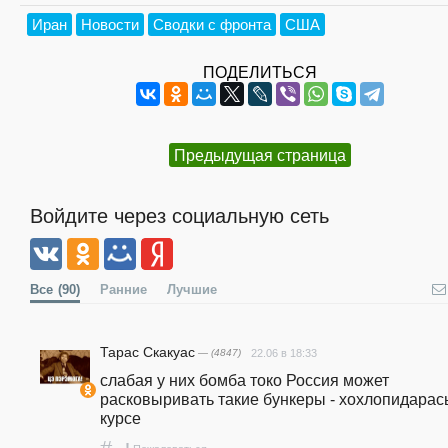
Иран
Новости
Сводки с фронта
США
ПОДЕЛИТЬСЯ
Предыдущая страница
Войдите через социальную сеть
Все
(90)
Ранние
Лучшие
Тарас Скакуас
— (4847)
22.06 в 18:33
слабая у них бомба токо Россия может 
расковыривать такие бункеры - хохлопидарасы
курсе