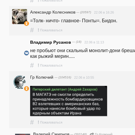
#
!
Пожаловаться
Александр Колесников
— (20597)
22.06 в 16:26
=Толк- ничто- главное- Понты=. Бидон.
#
!
Пожаловаться
Владимир Русанов
— (18)
22.06 в 11:13
не пробьют они скальный монолит-дони бреши
как рыжий мерин.....
#
!
Пожаловаться
Гр Колючий
— (104516)
22.06 в 10:55
#
!
Пожаловаться
Валерий Смирнов
— (393148)
Гр Колючий