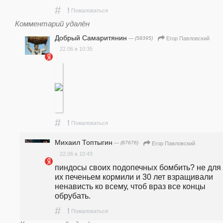
#
!
Пожаловаться
Комментарий удалён
Добрый Самаритянин
— (58395)
Егор Павловский
22.06 в 10:35
#
!
Пожаловаться
Михаил Топтыгин
— (87676)
Егор Павловский
22.06 в 10:43
пиндосы своих подопечных бомбить? не для т
их печеньем кормили и 30 лет взращивали 
ненависть ко всему, чтоб враз все концы 
обрубать.
#
!
Пожаловаться