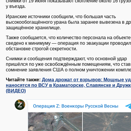
снимки от 19 июня показывают скопление около 16 груз
у въезда.
Иранские источники сообщили, что большая часть
высокообогащённого урана была заранее вывезена в др
защищённое хранилище.
Также сообщается, что количество персонала на объект
сведено к минимуму — операция по эвакуации проводил
обстановке строгой секретности.
Снимки и сообщения подтверждают, что основной удар
пришёлся по уже освобождённым помещениям, что став
сомнение заявления США о полном уничтожении компле
Читайте также:
Дома дрожат от взрывов: Мощные у
наносятся по ВСУ в Краматорске, Славянске и Друж
(ВИДЕО)