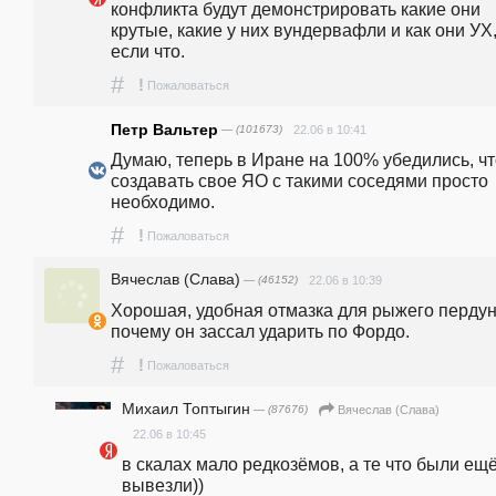
конфликта будут демонстрировать какие они 
крутые, какие у них вундервафли и как они УХ,
если что.
#
!
Пожаловаться
Петр Вальтер
— (101673)
22.06 в 10:41
Думаю, теперь в Иране на 100% убедились, чт
создавать свое ЯО с такими соседями просто 
необходимо.
#
!
Пожаловаться
Вячеслав (Слава)
— (46152)
22.06 в 10:39
Хорошая, удобная отмазка для рыжего пердуна
почему он зассал ударить по Фордо. 
#
!
Пожаловаться
Михаил Топтыгин
— (87676)
Вячеслав (Слава)
22.06 в 10:45
в скалах мало редкозёмов, а те что были ещё 
вывезли))