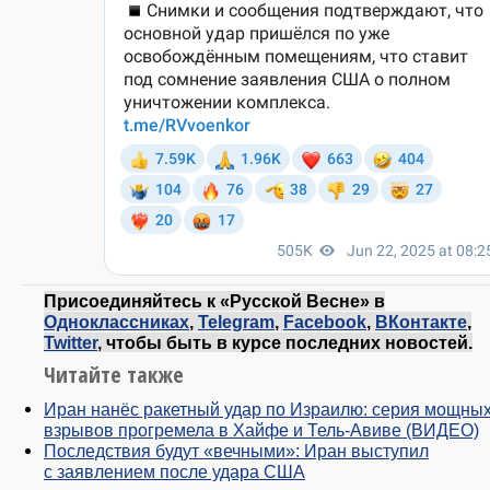
Присоединяйтесь к «Русской Весне» в
Одноклассниках
,
Telegram
,
Facebook
,
ВКонтакте
,
Twitter
, чтобы быть в курсе последних новостей.
Читайте также
Иран нанёс ракетный удар по Израилю: серия мощны
взрывов прогремела в Хайфе и Тель-Авиве (ВИДЕО)
Последствия будут «вечными»: Иран выступил
с заявлением после удара США