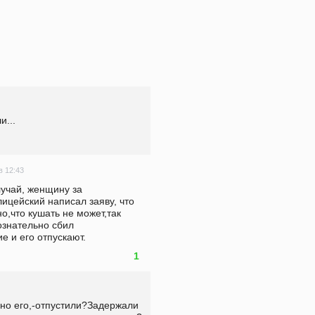
и...
в 12:43
учай, женщину за 
цейский написал заяву, что 
,что кушать не может,так 
ознательно сбил 
е и его отпускают.
1
но его,-отпустили?Задержали 