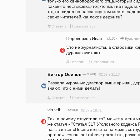
только его свиноподобного отца,который си
Какая-то нестыковка,-тот,кто жал на педали,
тот,кто сидел на пассажирском месте,-заде
своих читателей,-за лохов держите?
#
!
Ответить
Пожаловаться
Переверзев Иван
— (3152)
Будь гото
Это не журналисты, а слабовики кр
дураков считают.
#
!
Ответить
Пожаловаться
Виктор Осипов
— (4909)
02.07 в 21:13
Развели чурочных диаспор выше крыши, дер
знают, что с ними делать!
#
!
Ответить
Пожаловаться
vla vdb
— (15983)
02.07 в 18:41
Так, а почему отпустили то? может у меня чт
же статья - "Статья 317 Уголовного кодекса
называется «Посягательство на жизнь сотру
органа». consultant.rubase.garant.ru., разве
резко назад.