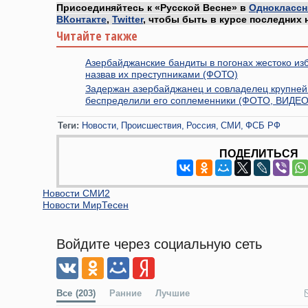
Присоединяйтесь к «Русской Весне» в
Одноклассн
ВКонтакте
,
Twitter
, чтобы быть в курсе последних 
Читайте также
Азербайджанские бандиты в погонах жестоко из
назвав их преступниками (ФОТО)
Задержан азербайджанец и совладелец крупнейш
беспределили его соплеменники (ФОТО, ВИДЕО
Теги:
Новости
Происшествия
Россия
СМИ
ФСБ РФ
ПОДЕЛИТЬСЯ
Новости СМИ2
Новости МирТесен
Войдите через социальную сеть
Все
(203)
Ранние
Лучшие