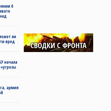
оянии 6
хвате
 над
может ли
сти вред
БУ начала
 «угрозы
га, армия
ой