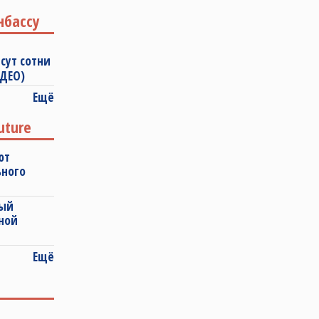
нбассу
сут сотни
ИДЕО)
Ещё
uture
ют
ьного
ный
ной
Ещё