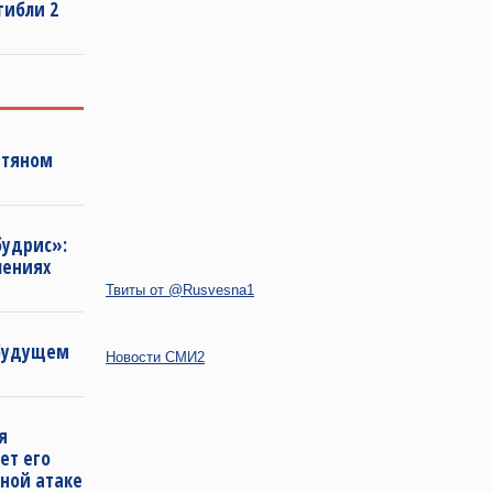
гибли 2
фтяном
будрис»:
лениях
Твиты от @Rusvesna1
 будущем
Новости СМИ2
я
ет его
ной атаке