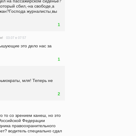
дел на пассажирском сиденье?
который сбил,-на свободе,а 
ржан?Господа журналисты,вы 
1
03.07 в 07:57
в!
ышующие это дело нас за 
1
ьмократы, мля! Теперь не 
2
о то со зрением канеш, но это 
 Российской Федерации 
дника правоохранительного 
 нет? водитель специально сдал 