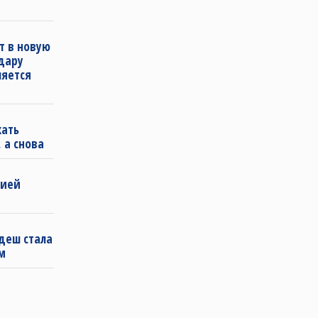
т в новую
удару
ляется
кать
 а снова
бией
деш стала
м