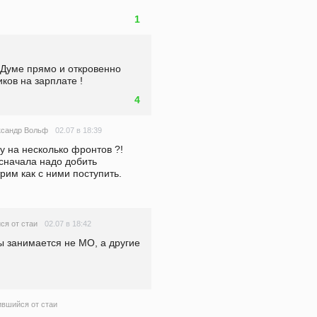
1
 Думе прямо и откровенно 
ков на зарплате !
4
02.07 в 18:39
ксандр Вольф
у на несколько фронтов ?! 
сначала надо добить 
рим как с ними поступить. 
02.07 в 18:42
ся от стаи
 занимается не МО, а другие 
вшийся от стаи