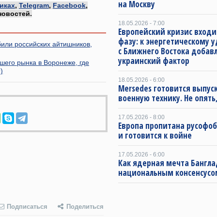
на Москву
иках
,
Telegram
,
Facebook
,
новостей.
18.05.2026 - 7:00
Европейский кризис входи
фазу: к энергетическому 
били российских айтишников,
с Ближнего Востока добав
украинский фактор
его рынка в Воронеже, где
)
18.05.2026 - 6:00
Mersedes готовится выпус
военную технику. Не опять,
17.05.2026 - 8:00
Европа пропитана русофо
и готовится к войне
17.05.2026 - 6:00
Как ядерная мечта Бангла
национальным консенсусо
Подписаться
Поделиться