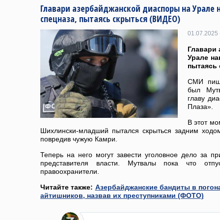
Главари азербайджанской диаспоры на Урале 
спецназа, пытаясь скрыться (ВИДЕО)
01.07.2025 
Главари 
Урале на
пытаясь 
СМИ пишу
был Мут
главу диа
Плаза».
В этот мо
Шихлински-младший пытался скрыться задним ходом
повредив чужую Камри.
Теперь на него могут завести уголовное дело за п
представителя власти. Мутвалы пока что отп
правоохранители.
Читайте также:
Азербайджанские бандиты в погон
айтишников, назвав их преступниками (ФОТО)