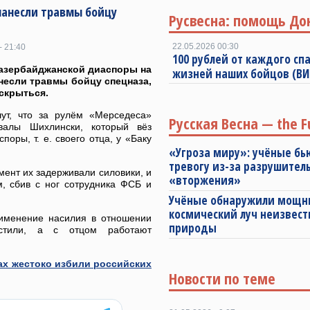
нанесли травмы бойцу
Русвесна: помощь До
22.05.2026 00:30
- 21:40
100 рублей от каждого спа
азербайджанской диаспоры на
жизней наших бойцов (В
несли травмы бойцу спецназа,
скрыться.
т, что за рулём «Мерседеса»
Русская Весна — the F
валы Шихлински, который вёз
споры, т. е. своего отца, у «Баку
«Угроза миру»: учёные бь
тревогу из-за разрушител
мент их задерживали силовики, и
«вторжения»
, сбив с ног сотрудника ФСБ и
Учёные обнаружили мощ
космический луч неизвест
рименение насилия в отношении
природы
устили, а с отцом работают
ах жестоко избили российских
Новости по теме