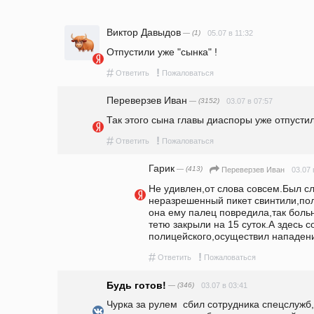
Виктор Давыдов
— (1)
05.07 в 11:32
Отпустили уже "сынка" ! 
#
!
Ответить
Пожаловаться
Переверзев Иван
— (3152)
03.07 в 07:57
Так этого сына главы диаспоры уже отпустил
#
!
Ответить
Пожаловаться
Гарик
— (413)
03.07 
Переверзев Иван
Не удивлен,от слова совсем.Был сл
неразрешенный пикет свинтили,поли
она ему палец повредила,так больно
тетю закрыли на 15 суток.А здесь с
полицейского,осуществил нападени
#
!
Ответить
Пожаловаться
Будь готов!
— (346)
03.07 в 03:41
Чурка за рулем  сбил сотрудника спецслужб,