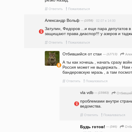
#
!
Ответить
Пожаловаться
Александр Вольф
— (1058)
02.07 в 14:00
Затулин, Федоров ...и еще пара депутатов в
защищают права диаспор!!! у азеров и таджи
#
!
Ответить
Пожаловаться
Отбившийся от стаи
— (12713)
Але
А ты как хочешь , начать сразу войн
Россия может не выдержать .  Нам 
бандеровскую мразь , а там посмот
#
!
Ответить
Пожаловаться
vla vdb
— (15983)
Отбивший
проблемами внутри страны
ведомства. 
#
!
Ответить
Пожаловаться
Будь готов!
— (346)
Отби