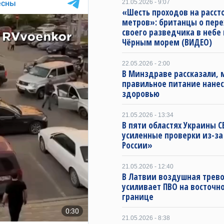
21.05.2026 - 9:07
«Шесть проходов на расст
метров»: британцы о пере
своего разведчика в небе
Чёрным морем (ВИДЕО)
22.05.2026 - 2:00
В Минздраве рассказали, 
правильное питание нане
здоровью​
21.05.2026 - 13:34
В пяти областях Украины С
усиленные проверки из-за
России»
21.05.2026 - 12:40
В Латвии воздушная трево
усиливает ПВО на восточн
границе
21.05.2026 - 8:38