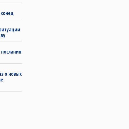
 конец
 ситуации
еву
 послания
з о новых
ле