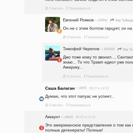
#
!
Ответить
Пожаловаться
Евгений Рожков
— (1031)
Хер Туйерд
Он не с этим болтом гарцует, он на 
#
!
Ответить
Пожаловаться
Тимофей Черепов
— (13152)
Хер Ту
Джо тоже кому то звонил..., Сантакл
знаю... То что Трамп идиот уже похо
Америку...
#
!
Ответить
Пожаловаться
Саша Балаган
— (167)
09.07 в 14:10
Думаю, что этот папуас не успеет...
#
!
Ответить
Пожаловаться
Аккаунт
— (-812)
09.07 в 13:10
Это американское представление о том как о
полные дегенераты! Полные!