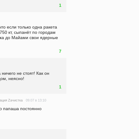
1
то если только одна ракета 
750 кт, сыпанёт по городам 
ка до Майами свои ядерные 
7
ничего не стоят! Как он 
ом, неясно!
1
09.07 в 13:10
ация Zачистка
го папаша постоянно 