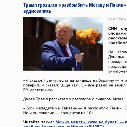
Трамп грозился «разбомбить Москву и Пекин»
аудиозапись
09.07.2025 
CNN опу
словами
расск
«разбомб
На запи
Дональд 
президен
председа
уничтожен
«Я сказал Путину: если ты зайдёшь на Украину — я р
поверил. Я сказал: „Ещё как“. Он всё равно не вери
5% достаточно».
Далее Трамп рассказал о разговоре с лидером Китая:
«Если нападёте на Тайвань — я разбомблю Пекин. О
Но и он поверил — процентов на 10».
Читайте также:
Можно менять, хуже не будет! — 
двойник Зеленского из Италии (ВИДЕО)