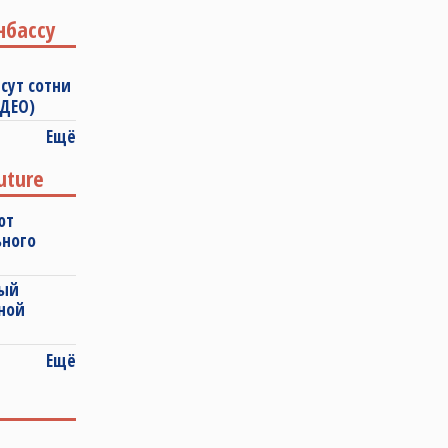
нбассу
сут сотни
ИДЕО)
Ещё
uture
ют
ьного
ный
ной
Ещё