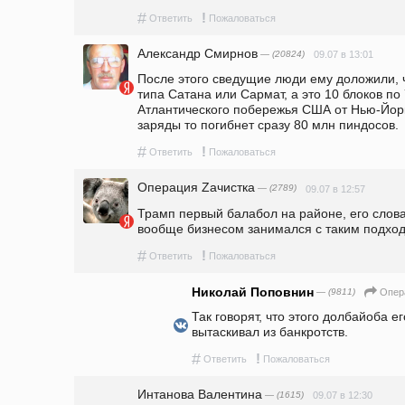
#
!
Ответить
Пожаловаться
Александр Смирнов
— (20824)
09.07 в 13:01
После этого сведущие люди ему доложили, ч
типа Сатана или Сармат, а это 10 блоков по 
Атлантического побережья США от Нью-Йор
заряды то погибнет сразу 80 млн пиндосов.
#
!
Ответить
Пожаловаться
Операция Zачистка
— (2789)
09.07 в 12:57
Трамп первый балабол на районе, его слова 
вообще бизнесом занимался с таким подход
#
!
Ответить
Пожаловаться
Николай Поповнин
— (9811)
Опер
Так говорят, что этого долбайоба е
вытаскивал из банкротств.
#
!
Ответить
Пожаловаться
Интанова Валентина
— (1615)
09.07 в 12:30