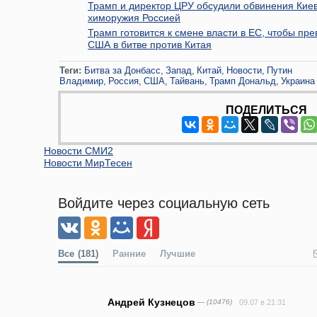
Трамп и директор ЦРУ обсудили обвинения Кие
химоружия Россией
Трамп готовится к смене власти в ЕС, чтобы пре
США в битве против Китая
Теги:
Битва за Донбасс
Запад
Китай
Новости
Путин
Владимир
Россия
США
Тайвань
Трамп Дональд
Украина
ПОДЕЛИТЬСЯ
Новости СМИ2
Новости МирТесен
Войдите через социальную сеть
Все
(181)
Ранние
Лучшие
Андрей Кузнецов
— (10476)
09.07 в 21:31