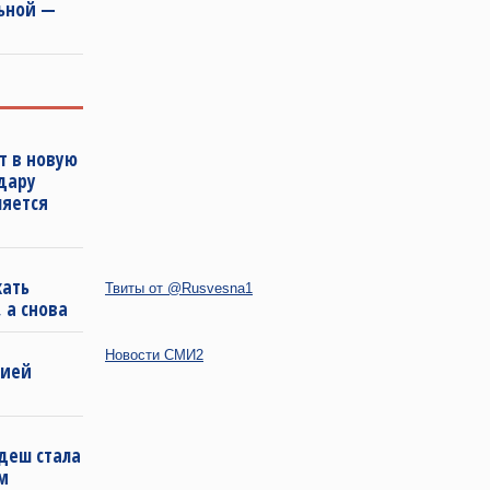
льной —
т в новую
удару
ляется
кать
Твиты от @Rusvesna1
 а снова
Новости СМИ2
бией
деш стала
м