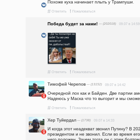
Похоже куха начинает плыть у Трампуши.
#
!
Ответить
Пожаловаться
Победа будет за нами!
— (202018)
09.07 в 14:59
#
!
Ответить
Пожаловаться
Тимофей Черепов
— (13152)
09.07 в 14:42
Очередной лох как и Байден. Две партии ам
Надеюсь у Маска что то выгорит и мы смож
#
!
Ответить
Пожаловаться
Хер Туйердал
— (1738)
09.07 в 14:33
И когда этот неадекват звонил Путину? В 202
президентом и не звонил. Если во время его 
него положен. Зачем тогда он с этим болтом 