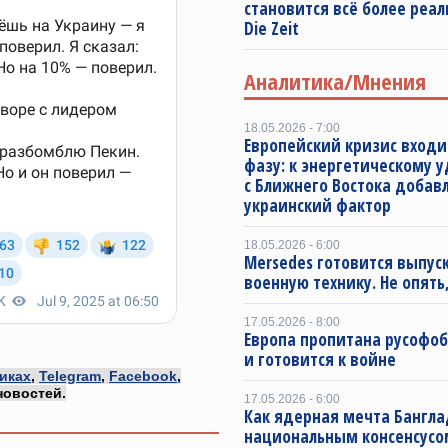
становится всё более реа
Die Zeit
Аналитика/Мнения
18.05.2026 - 7:00
Европейский кризис входи
фазу: к энергетическому 
с Ближнего Востока добав
украинский фактор
18.05.2026 - 6:00
Mersedes готовится выпус
военную технику. Не опять,
17.05.2026 - 8:00
Европа пропитана русофо
и готовится к войне
иках
,
Telegram
,
Facebook
,
новостей.
17.05.2026 - 6:00
Как ядерная мечта Бангла
национальным консенсусо