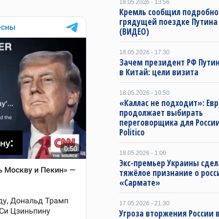
18.05.2026 - 13:56
Кремль сообщил подробно
грядущей поездке Путина
(ВИДЕО)
18.05.2026 - 17:30
Зачем президент РФ Пути
в Китай: цели визита
18.05.2026 - 10:50
«Каллас не подходит»: Ев
продолжает выбирать
переговорщика для Росси
Politico
18.05.2026 - 1:00
Экс-премьер Украины сдел
тяжёлое признание о росс
«Сармате»
17.05.2026 - 21:30
Угроза вторжения России в