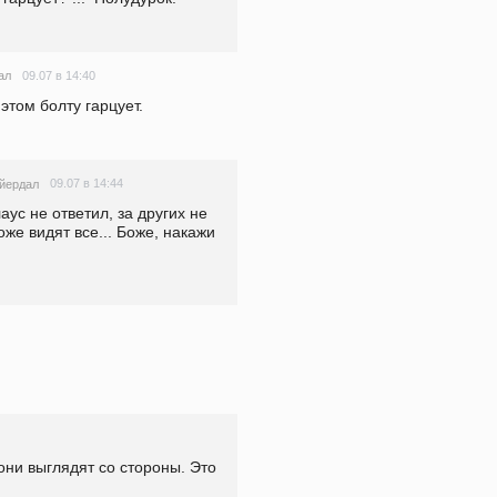
09.07 в 14:40
ал
этом болту гарцует. 
09.07 в 14:44
йердал
аус не ответил, за других не 
же видят все... Боже, накажи 
ни выглядят со стороны. Это 