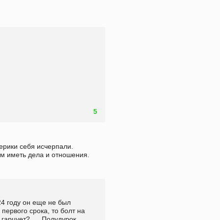
5
ерики себя исчерпали. 
ем иметь дела и отношения.
4 году он еще не был 
первого срока, то болт на 
гарцует? ...  Полудурок.