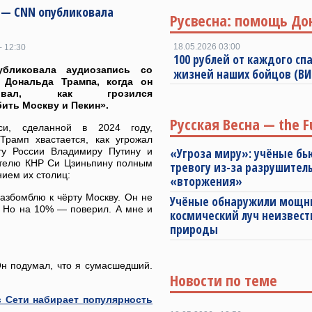
 — CNN опубликовала
Русвесна: помощь До
18.05.2026 03:00
- 12:30
100 рублей от каждого спа
бликовала аудиозапись со
жизней наших бойцов (В
 Дональда Трампа, когда он
азывал, как грозился
ить Москву и Пекин».
Русская Весна — the F
си, сделанной в 2024 году,
Трамп хвастается, как угрожал
ту России Владимиру Путину и
«Угроза миру»: учёные бь
телю КНР Си Цзиньпину полным
тревогу из-за разрушител
ием их столиц:
«вторжения»
азбомблю к чёрту Москву. Он не
Учёные обнаружили мощ
л. Но на 10% — поверил. А мне и
космический луч неизвест
природы
н подумал, что я сумасшедший.
Новости по теме
в Сети набирает популярность