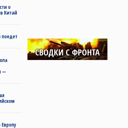
сти о
 в Китай
н поедет
ропа
и —
ал
ийском
 Европу