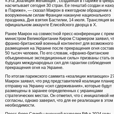
«Эта „коалиция желающих”, созданная в Париже в февр
насчитывает сегодня 30 стран. Ее генштаб создан и нах
в Париже», — сказал Макрон в ежегодном обращении к
вооруженным силам Франции накануне национального
праздника, Дня взятия Бастилии, 14 июля. Трансляция в
официальном аккаунте Елисейского дворца в Х.
Ранее Макрон на совместной пресс-конференции с прем
министром Великобритании Киром Стармером заявил, ч
франко-британский военный контингент для возможного
размещения на Украине после прекращения огня состав
50 тысяч человек. По его словам, «франко-британские
объединенные экспедиционные силы» призваны стать о
будущих международных сил для гарантии соблюдения
прекращения огня на Украине.
По итогам парижского саммита «коалиции желающих» 2
Макрон заявил, что ряд представителей коалиции плани
отправку на Украину «сил сдерживания», которые будут
размещены в заранее определенных с украинцами
стратегических местах. Он отметил, что с инициативой не
согласны, однако заверил, что для ее реализации в этом
необходимости.
Пресс-бюро Службы внешней разведки РФ в 2024 году