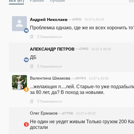
Все
(67)
Ранние
Лучшие
Андрей Николаев
— (4393)
15.07 в 01:54
Проблемка однако, где же их всех хоронить то
#
!
Пожаловаться
АЛЕКСАНДР ПЕТРОВ
— (1940)
14.07 в 06:59
ДБ
#
!
Пожаловаться
Валентина Шмакова
— (39787)
14.07 в 05:50
...желающих п....лей. Старые-то уже подзабыли
за 80 лет, да? В поход за новыми.
#
!
Пожаловаться
Олег Ермаков
— (27754)
14.07 в 05:02
Не один не уедет живым Только грузом 200 Как
достали