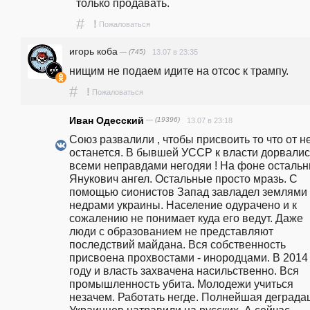
только продавать.
#
!
Пожаловаться
игорь коба
— (745)
13.07 в 23:35
нищим не подаем идите на отсос к трампу.
#
!
Пожаловаться
Иван Одесский
— (19396)
13.07 в 23:18
Союз развалили , чтобы присвоить то что от не
останется. В бывшей УССР к власти дорвались
всеми неправдами негодяи ! На фоне остальн
Янукович ангел. Остальные просто мразь. С 
помощью сионистов Запад завладел землями 
недрами украины. Население одурачено и к 
сожалению не понимает куда его ведут. Даже 
люди с образованием не представляют 
последствий майдана. Вся собственность 
присвоена прохвостами - инородцами. В 2014 
году и власть захвачена насильственно. Вся 
промышленность убита. Молодежи учиться 
незачем. Работать негде. Полнейшая деградац
Украинцев натравили на русских. А сейчас 