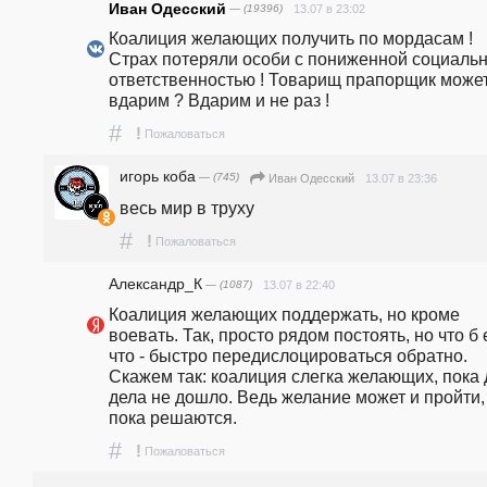
Иван Одесский
— (19396)
13.07 в 23:02
Коалиция желающих получить по мордасам ! 
Страх потеряли особи с пониженной социальн
ответственностью ! Товарищ прапорщик может
вдарим ? Вдарим и не раз !
#
!
Пожаловаться
игорь коба
— (745)
13.07 в 23:36
Иван Одесский
весь мир в труху
#
!
Пожаловаться
Александр_К
— (1087)
13.07 в 22:40
Коалиция желающих поддержать, но кроме 
воевать. Так, просто рядом постоять, но что б 
что - быстро передислоцироваться обратно. 
Скажем так: коалиция слегка желающих, пока д
дела не дошло. Ведь желание может и пройти, 
пока решаются. 
#
!
Пожаловаться