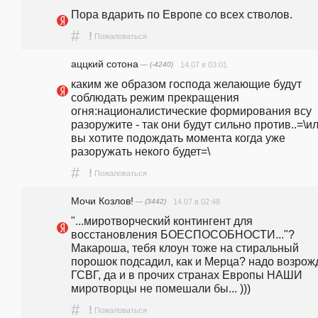
Пора вдарить по Европе со всех стволов.
#
!
Пожаловаться
аццкий сотона
— (-4240)
14.07 в 03:01
каким же образом господа желающие будут 
соблюдать режим прекращения 
огня:националистические формирования всу 
разоружите - так они будут сильно против..=\ил
вы хотите подождать момента когда уже 
разоружать некого будет=\
#
!
Пожаловаться
Мочи Козлов!
— (3442)
14.07 в 02:48
"...миротворческий контингент для  
восстановления БОЕСПОСОБНОСТИ..."? 
Макароша, тебя клоун тоже на стиральный 
порошок подсадил, как и Мерца? надо возрожд
ГСВГ, да и в прочих странах Европы НАШИ 
миротворцы не помешали бы... )))
#
!
Пожаловаться