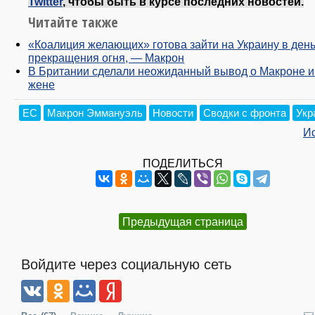
Twitter
, чтобы быть в курсе последних новостей.
Читайте также
«Коалиция желающих» готова зайти на Украину в ден
прекращения огня, — Макрон
В Британии сделали неожиданный вывод о Макроне и
жене
ЕС
Макрон Эммануэль
Новости
Сводки с фронта
Укр
И
ПОДЕЛИТЬСЯ
Предыдущая страница
Войдите через социальную сеть