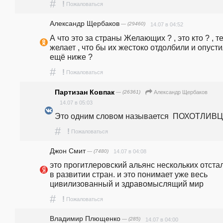
#
!
Пожаловаться
Александр Щербаков
— (29460)
14.07 в 04:52
А что это за страны Желающих ? , это кто ? , те 
желает , что бы их жестоко отдолбили и опусти
ещё ниже ?
#
!
Пожаловаться
Партизан Ковпак
— (26361)
Александр Щербаков
14.07 в 05:03
Это одним словом называется  ПОХОТЛИВЦЫ
#
!
Пожаловаться
Джон Смит
— (7480)
14.07 в 04:08
это прогитлеровский альянс нескольких отстал
в развитии стран. и это понимает уже весь 
цивилизованный и здравомыслящий мир
#
!
Пожаловаться
Владимир Плющенко
— (285)
14.07 в 04:00