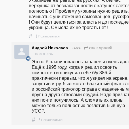
верхушка от безнаказанности с катушек слетел
полностью ! Проблему украины нужно решать. 
начинать с уничтожения самозванцев- русофо
! Они будут цепляться за власть и до последнег
украинца. Смысла их не трогать нет !
#
!
Пожаловаться
Андрей Николаев
— (4393)
Иван Одесский
15.07 в 02:07
Это всё планировалось заранее и очень давн
Ещё в 1995 году, когда я решил освоить 
компьютер и прикупил себе б/у 386-й 
практически первым, что я увидел на экране, 
запустив игру, был жовто-блакитный флаг сле
и российский триколор справа с нацеленными
друг на друга стволами орудий. Надо признать
них почти получилось. А сломать их планы 
можно только полностью поглотив бывшую 
УССР. 
#
!
Пожаловаться