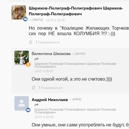
Шариков-Полиграф-Полиграфович Шариков-
Полиграф-Полиграфович
— (39072)
13.07 в 23:39
Но  почему  в  "Коалицию  Желающих  Торчков" 
сих  пор  НЕ  вошла  КОЛУМБИЯ ?!? :-)))
#
!
Пожаловаться
Валентина Шмакова
— (39787)
Шариков-Полиграф-Полиграфович Шариков-Полиграф-
Полиграфович
14.07 в 05:52
Они одной ногой, а это не считово.))))
#
!
Пожаловаться
Андрей Николаев
— (4393)
Шариков-Полиграф-Полиграфович Шариков-Полиграф-
Полиграфович
15.07 в 01:56
Они умные, они сами употреблять не будут, бу