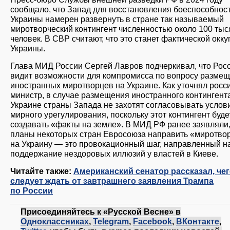
сообщало, что Запад для восстановления боеспособнос
Украины намерен развернуть в стране так называемый
миротворческий контингент численностью около 100 тыс
человек. В СВР считают, что это станет фактической окк
Украины.
Глава МИД России Сергей Лавров подчеркивал, что Рос
видит возможности для компромисса по вопросу разме
иностранных миротворцев на Украине. Как уточнял росс
министр, в случае размещения иностранного контингент
Украине страны Запада не захотят согласовывать услов
мирного урегулирования, поскольку этот контингент буде
создавать «факты на земле». В МИД РФ ранее заявляли,
планы некоторых стран Евросоюза направить «миротво
на Украину — это провокационный шаг, направленный н
поддержание нездоровых иллюзий у властей в Киеве.
Читайте также:
Американский сенатор рассказал, че
следует ждать от завтрашнего заявления Трампа
по России
Присоединяйтесь к «Русской Весне» в
Одноклассниках
,
Telegram
,
Facebook
,
ВКонтакте
,