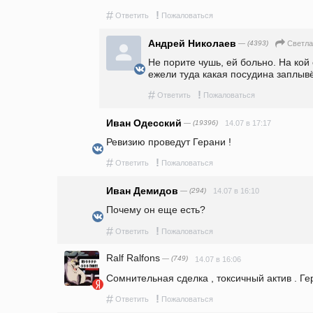
#
!
Ответить
Пожаловаться
Андрей Николаев
— (4393)
Светла
Не порите чушь, ей больно. На кой 
ежели туда какая посудина заплывё
#
!
Ответить
Пожаловаться
Иван Одесский
— (19396)
14.07 в 17:17
Ревизию проведут Герани !
#
!
Ответить
Пожаловаться
Иван Демидов
— (294)
14.07 в 16:10
Почему он еще есть?
#
!
Ответить
Пожаловаться
Ralf Ralfons
— (749)
14.07 в 16:06
Сомнительная сделка , токсичный актив . Ге
#
!
Ответить
Пожаловаться