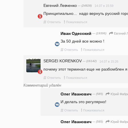
Евгений Левченко
— (24828)
14.07 в 15:59
Принципиально...  надо вернуть русский гор
#
!
Ответить
Пожаловаться
Иван Одесский
— (19396)
Евгений 
За 50 дней все можно !
#
!
Ответить
Пожаловаться
SERGEI KORENKOV
— (16142)
14.07 в 15:26
почему этот терминал еще не разбомблен я
#
!
Ответить
Пожаловаться
Комментарий удалён
Олег Иванович
— (585)
Юрий Фабр
И делать это регулярно! 
#
!
Ответить
Пожаловаться
Олег Иванович
— (585)
Юрий Фабр