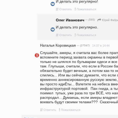
И делать это регулярно! 
#
!
Ответить
Пожаловаться
Олег Иванович
— (585)
Юрий Фабр
И делать это регулярно.
#
!
Ответить
Пожаловаться
Наталья Коровицкая
— (27547)
14.07 в 14:44
Слушайте, амеры, я считала вас более праг
вспомните период захвата окраины в первой ч
только не шлялся по бульварам одеси и все
там. Глупыши, считали, что если в России б
обязательно будет вечным, а потом как-то н
слились... Или вы сейчас думаете, что если с
временно аннексированную русскую землю, т
вы просто идиЁты... Взлетите на небеса вме
инфраструктурой портовой.  Пан гнида, а ты
поимел  тупых, уже раза по три ВСЁ, что нах
распродал... Думаешь, если амеры владеют 
воевать будут своими телами???  Сказочный
#
!
Ответить
Пожаловаться