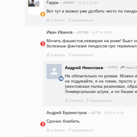
Гарри
— (53847)
14.07 в 14:43
Вот тут и можно уже долбить чисто по пиндо
#
!
Ответить
Пожаловаться
Иван Иванов
— (10794)
14.07 в 14:35
Мочить фашистов,невзирая на рожи! Бьют не
болезные фантазии пиндосов про терминал
#
!
Ответить
Пожаловаться
Андрей Николаев
— (4393)
Иван И
Не обязательно по рожам. Можно и 
не подумайте, я не гомик, просто у
(ментовская палка резиновая, образ
Универсальная штука, и по башке и
#
!
Ответить
Пожаловаться
Андрей Бурмистров
— (2173)
14.07 в 13:56
Срочно бомбить. 
#
!
Ответить
Пожаловаться