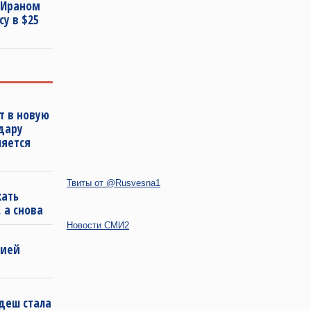
 Ираном
у в $25
т в новую
удару
ляется
Твиты от @Rusvesna1
кать
 а снова
Новости СМИ2
бией
деш стала