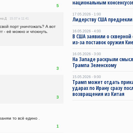
национальным консенсусо
5
17.05.2026 - 1:00
Лидерству США предрекли
15.07 в 11:41
на Д
свой порт уничтожать? А вот 
т - её можно и чпокнуть.
16.05.2026 - 4:00
В США заявили о скверной
из-за поставок оружия Ки
16.05.2026 - 3:00
На Западе раскрыли смысл
Трампа Зеленскому
3
15.05.2026 - 9:00
Трамп может отдать прика
ударах по Ирану сразу пос
возвращения из Китая
3
раням то всё едино .
1