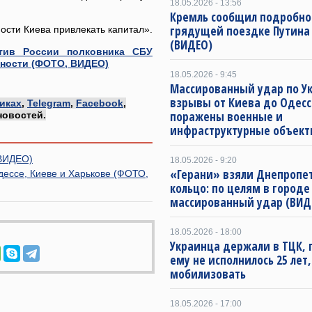
18.05.2026 - 13:56
Кремль сообщил подробно
грядущей поездке Путина
ности Киева привлекать капитал».
(ВИДЕО)
отив России полковника СБУ
ности (ФОТО, ВИДЕО)
18.05.2026 - 9:45
Массированный удар по Ук
взрывы от Киева до Одесс
иках
,
Telegram
,
Facebook
,
поражены военные и
новостей.
инфраструктурные объект
 ВИДЕО)
18.05.2026 - 9:20
«Герани» взяли Днепропет
дессе, Киеве и Харькове (ФОТО,
кольцо: по целям в городе
массированный удар (ВИД
18.05.2026 - 18:00
Украинца держали в ТЦК, 
ему не исполнилось 25 лет
мобилизовать
18.05.2026 - 17:00