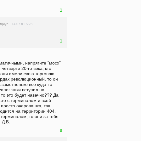
1
14.07 в 15:23
ициус
1
матичными, напрягите "мосх" 
етверти 20-го века, кто 
 они имели свою торговлю 
ардак революционный, то он 
езаметненько все куда-то 
апог янки вступил на 
о это будет навечно??? Да 
сте с терминалом и всей 
 просто очаровашка, так 
одится на территории 404, 
терминалом, то они за тебя 
 Д.Б.
9