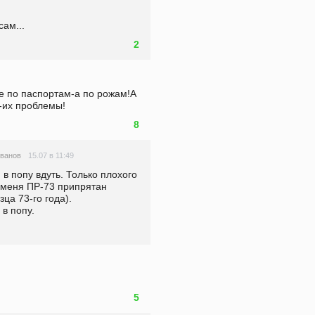
сам...
2
 по паспортам-а по рожам!А 
-их проблемы!
8
15.07 в 11:49
ванов
в попу вдуть. Только плохого 
 меня ПР-73 припрятан 
ца 73-го года). 
 в попу.
5