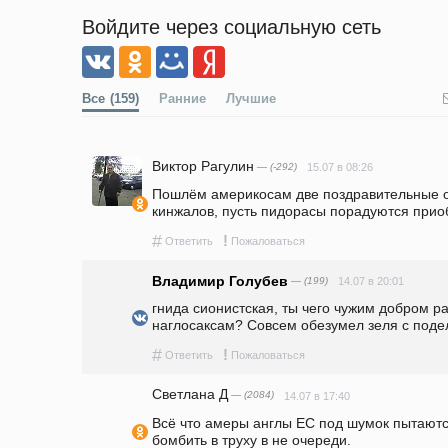
Войдите через социальную сеть
Все
(159)
Ранние
Лучшие
Виктор Рагулин
— (-292)
15.07 в 08:26
Пошлём америкосам две поздравительные от
кинжалов, пусть пидорасы порадуются прио
#
!
Ответить
Пожаловаться
Владимир Голубев
— (199)
14.07 в 20:01
гнида сионистская, ты чего чужим добром р
наглосаксам? Совсем обезумел зеля с поде
#
!
Ответить
Пожаловаться
Светлана Д
— (2084)
14.07 в 17:40
Всё что амеры англы ЕС под шумок пытаются
бомбить в труху в не очереди.