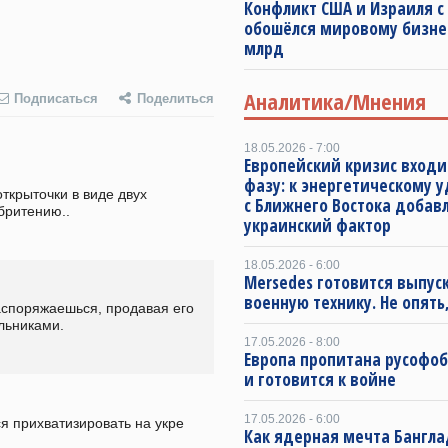
Конфликт США и Израиля с
обошёлся мировому бизнес
млрд
Аналитика/Мнения
Подписаться
Поделиться
18.05.2026 - 7:00
Европейский кризис входи
фазу: к энергетическому 
крыточки в виде двух 
с Ближнего Востока добав
бритению.. 
украинский фактор
18.05.2026 - 6:00
Mersedes готовится выпус
военную технику. Не опять,
аспоряжаешься, продавая его 
льниками.
17.05.2026 - 8:00
Европа пропитана русофо
и готовится к войне
17.05.2026 - 6:00
 прихватизировать на укре 
Как ядерная мечта Бангла