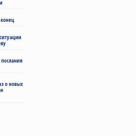
м
 конец
 ситуации
еву
 послания
з о новых
ле