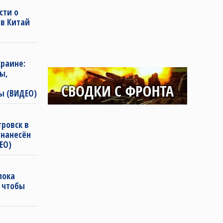
сти о
 в Китай
раине:
ы,
ы (ВИДЕО)
ровск в
 нанесён
ЕО)
пока
, чтобы