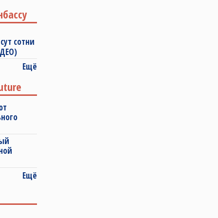
нбассу
сут сотни
ИДЕО)
Ещё
uture
ют
ьного
ный
ной
Ещё