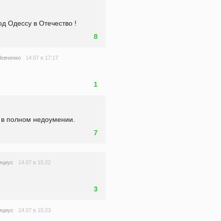
од Одессу в Отечество !
8
14.07 в 17:17
Левченко
1
 в полном недоумении.
7
14.07 в 15:22
ициус
3
14.07 в 15:23
ициус