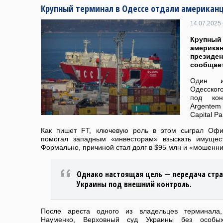
Крупный терминал в Одессе отдали американ
14.07.2025 
Крупный
америка
презид
сообщает
Один и
Одесског
под кон
Argentem
Capital Pa
Как пишет FT, ключевую роль в этом сыграл Офис
помогал западным «инвесторам» взыскать имущест
Формально, причиной стал долг в $95 млн и «мошенни
Однако настоящая цель — передача стр
Украины под внешний контроль.
После ареста одного из владельцев терминала
Науменко, Верховный суд Украины без особы