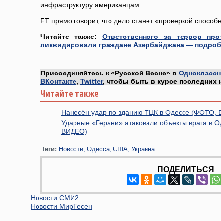
инфраструктуру американцам.
FT прямо говорит, что дело станет «проверкой способ
Читайте также:
Ответственного за террор пр
ликвидировали граждане Азербайджана — подроб
Присоединяйтесь к «Русской Весне» в
Одноклассн
ВКонтакте
,
Twitter
, чтобы быть в курсе последних 
Читайте также
Нанесён удар по зданию ТЦК в Одессе (ФОТО,
Ударные «Герани» атаковали объекты врага в О
ВИДЕО)
Теги:
Новости
Одесса
США
Украина
ПОДЕЛИТЬСЯ
Новости СМИ2
Новости МирТесен