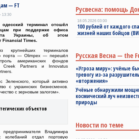
цам — FT
Русвесна: помощь До
- 13:30
18.05.2026 03:00
 одесский терминал отошёл
100 рублей от каждого спа
нцам при поддержке офиса
жизней наших бойцов (В
ента Украины, об этом
 Financial Times.
з крупнейших терминалов
Русская Весна — the F
о порта — Olimpex — перешёл
троль американских фондов
 Creek Partners и Innovatus
«Угроза миру»: учёные бь
rtners.
тревогу из-за разрушител
«вторжения»
 Зеленского, который активно
во с украинских бизнесменов.
Учёные обнаружили мощ
чество с зерновым залогом».
космический луч неизвест
природы
атегических объектов
Новости по теме
, предпринимателя Владимира
х колебаний отдал портовую