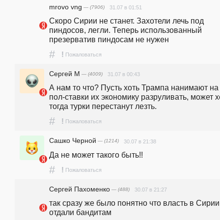
mrovo vng
— (7906)
31.07 в 01:51
Скоро Сирии не станет. Захотели лечь под 
пиндосов, легли. Теперь использованный 
презерватив пиндосам не нужен
#
!
Пожаловаться
Сергей М
— (4009)
31.07 в 00:43
А нам то что? Пусть хоть Трампа нанимают на 
пол-ставки их экономику разруливать, может хо
тогда турки перестанут лезть.
#
!
Пожаловаться
Сашко Черной
— (1214)
30.07 в 21:38
Да не может такого быть!!
#
!
Пожаловаться
Сергей Пахоменко
— (488)
30.07 в 21:27
так сразу же было понятно что власть в Сирии 
отдали бандитам