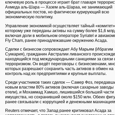
ключевую роль в процессе играет брат главаря террорис
Ахмеда аль-Шара — Хазем аль-Шараа, не занимающий
официальных постов, но фактически курирующий всю
экономическую политику.
Управление экономикой осуществляет тайный «комитет»
которому уже переданы активы на сумму более $1,6 млр
включая доли в мобильном операторе Syriatel и авиако
Fly Cham, ранее принадлежавшие окружению Асада.
Сделки с бизнесом сопровождает Абу Марьям (Ибрагим
Суккария), гражданин Австралии ливанского происхожде
находящийся под международными санкциями за связи 
терроризмом. Он ведёт переговоры с бизнесменами, мно
которых разрешают сохранить часть активов в обмен на
контроль над их предприятиями и крупные выплаты.
Среди участников таких сделок — Самер Фоз, передавш
новым властям 80% активов (включая сахарные заводы 
отели), и Мохаммад Хамшо, лишившийся большей части
имущества, но сохранивший около $150 млн. Обеих фиг
ранее связывали с коррупцией и денежными махинация
Reuters отмечает, что Запад ранее критиковал Асада за