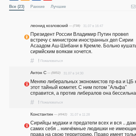
Все
(23)
Ранние
Лучшие
леонид козловский
— (738)
31.07 в 16:47
Президент России Владимир Путин провел 
встречу с министром иностранных дел Сирии 
Асаадом Аш-Шибани в Кремле. Больно кушать
сирмйским воякам хочется.
#
!
Пожаловаться
Антон С
— (5852)
31.07 в 14:30
Меняю либеральных экономистов пр-ва и ЦБ н
этот тайный комитет. С ним потом "Альфа" 
справится, а против либералов она бессильна
#
!
Пожаловаться
Константин
— (4942)
31.07 в 11:28
Сирийцы мудаки и предатели всех и вся .. даже
самих себя .. никчёмные людишки не имеющие
права на свою территорию. Право имеет тольк