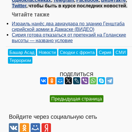
Twitter
, чтобы быть в курсе последних новостей.
Читайте также
Израиль нанёс два авиаудара по зданию Генштаба
сирийской армии в Дамаске (ВИДЕО)
Сирия готова отказаться от претензий на Голанские
высоты — названо условие
Башар Асад
Новости
Сводки с фронта
Сирия
СМИ
Терроризм
ПОДЕЛИТЬСЯ
Предыдущая страница
Войдите через социальную сеть