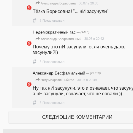
30.07 в 20:35
Александра Борисовна
Тёзка Борисовна! "... нИ засунули"
#
!
Пожаловаться
Недемократичный гас
— (9410)
30.07 в 20:42
Александр Бесфамильный
Почему это нИ засунули, если очень даже 
засунули?!)
#
!
Пожаловаться
Александр Бесфамильный
— (74710)
30.07 в 20:49
Недемократичный гас
Ну так нИ засунули, это и означает, что засуну
а нЕ засунули, означает, что не совали ))
#
!
Пожаловаться
СЛЕДУЮЩИЕ КОММЕНТАРИИ