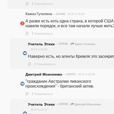
#
!
Пожаловаться
Камaз Гутaлина
— (31428)
30.07 в 20:30
А разве есть хоть одна страна, в которой США 
навели порядок, и все там начали лучше жить
#
!
Пожаловаться
Учитель Этики
— (39558)
Камaз Гутaлина
30.07 в 20:33
Наверно есть, но агенты Кремля это засекре
#
!
Пожаловаться
Дмитрий Моисеенко
— (24037)
30.07 в 20:26
"гражданин Австралии ливанского 
происхождения" - британский актив.
#
!
Пожаловаться
Учитель Этики
— (39558)
Дмитрий Моисеенко
30.07 в 20:27