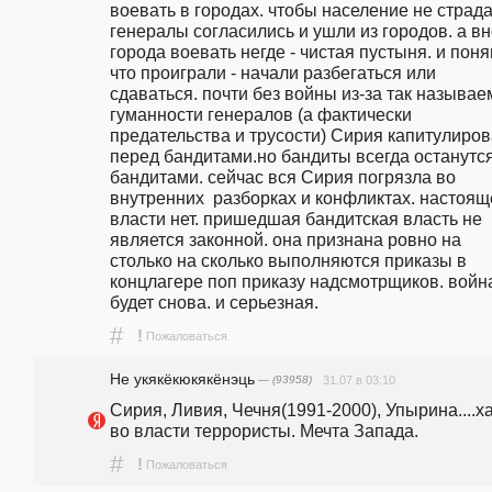
воевать в городах. чтобы население не страдал
генералы согласились и ушли из городов. а вн
города воевать негде - чистая пустыня. и поняв
что проиграли - начали разбегаться или 
сдаваться. почти без войны из-за так называе
гуманности генералов (а фактически 
предательства и трусости) Сирия капитулиров
перед бандитами.но бандиты всегда останутся
бандитами. сейчас вся Сирия погрязла во 
внутренних  разборках и конфликтах. настоящ
власти нет. пришедшая бандитская власть не 
является законной. она признана ровно на 
столько на сколько выполняются приказы в 
концлагере поп приказу надсмотрщиков. война
будет снова. и серьезная.
#
!
Пожаловаться
Не укякёкюкякёнэць
— (93958)
31.07 в 03:10
Сирия, Ливия, Чечня(1991-2000), Упырина....ха
во власти террористы. Мечта Запада.
#
!
Пожаловаться