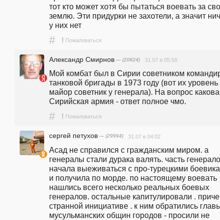
тот кто может хотя бы пытаться воевать за сво
землю. Эти придурки не захотели, а значит нич
у них нет
#
!
Пожаловаться
Александр Смирнов
— (20824)
31.07 в 05:58
Мой комбат был в Сирии советником командир
танковой бригады в 1973 году (вот их уровень -
майор советник у генерала). На вопрос какова 
Сирийская армия - ответ полное чмо.
#
!
Пожаловаться
сергей петухов
— (29994)
31.07 в 04:02
Асад не справился с гражданским миром. а 
генералы стали дурака валять. часть генерало
начала выеживаться с про-турецкими боевикам
и получила по морде. по настоящему воевать 
нашлись всего несколько реальных боевых 
генералов. остальные капитулировали . приче
странной инициативе . к ним обратились главы
мусульманских общин городов - просили не 