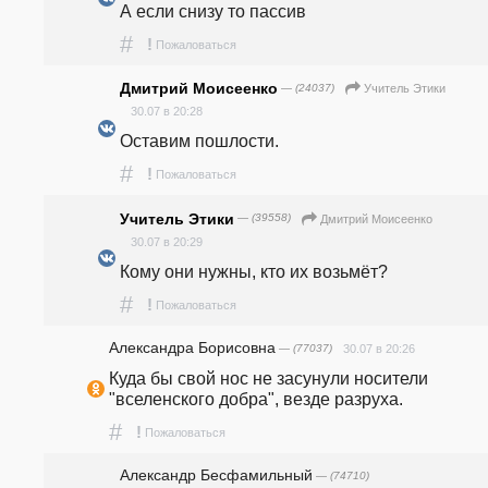
А если снизу то пассив 
#
!
Пожаловаться
Дмитрий Моисеенко
— (24037)
Учитель Этики
30.07 в 20:28
Оставим пошлости.
#
!
Пожаловаться
Учитель Этики
— (39558)
Дмитрий Моисеенко
30.07 в 20:29
Кому они нужны, кто их возьмёт?
#
!
Пожаловаться
Александра Борисовна
— (77037)
30.07 в 20:26
Куда бы свой нос не засунули носители 
"вселенского добра", везде разруха.
#
!
Пожаловаться
Александр Бесфамильный
— (74710)