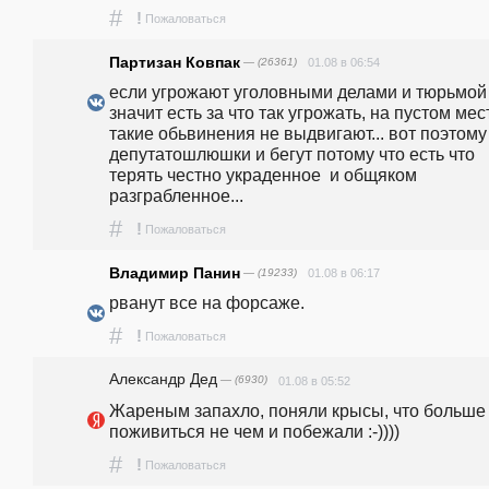
#
!
Пожаловаться
Партизан Ковпак
— (26361)
01.08 в 06:54
если угрожают уголовными делами и тюрьмой 
значит есть за что так угрожать, на пустом мест
такие обьвинения не выдвигают... вот поэтому 
депутатошлюшки и бегут потому что есть что 
терять честно украденное  и общяком 
разграбленное...
#
!
Пожаловаться
Владимир Панин
— (19233)
01.08 в 06:17
рванут все на форсаже.
#
!
Пожаловаться
Александр Дед
— (6930)
01.08 в 05:52
Жареным запахло, поняли крысы, что больше 
поживиться не чем и побежали :-))))
#
!
Пожаловаться