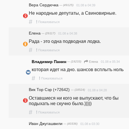
Вера Сердючка
— (49125)
01.08 в 04:39
Не народные депутаты, а Свиновирные.
#
!
Пожаловаться
Елена
— (26117)
01.08 в 04:38
Рада - это одна подводная лодка.
#
!
Пожаловаться
Владимир Панин
— (19233)
01.08 в 05:34
Елена
которая идет на дно. шансов всплыть ноль
#
!
Пожаловаться
Вик Тор Сэр (+72642)
— (18524)
01.08 в 04:28
Оставшиеся ни кого не выпускают, что бы 
подыхать не скучно было.)))))
#
!
Пожаловаться
Иван Джугашвили
— (40336)
01.08 в 03:30