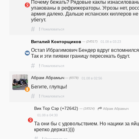
Почему бежать? Рядовые каклы изнасилованы
упакованы в рефрижераторы. Угрозы нет, росс.
армия далеко. Дальше испанских киллеров не 
убегут.
#
!
Пожаловаться
Виталий Конторщиков
— (24517)
01.08 в 03:23
Остап Ибрагимович Бендер вдруг вспомнился.
Так и эти пиявки границу пересекать будут.
#
!
Пожаловаться
Абрам Абрамыч
— (6578)
01.08 в 02:56
Бегите, глупцы!
#
!
Пожаловаться
Вик Тор Сэр (+72642)
— (18524)
Абрам Абрамыч
01.08 в 04:30
Та они бы с удовольствием. Но нацики за яйц
крепко держат.))))
#