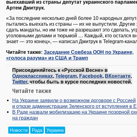
выехавший из страны депутат украинского парламе
Артем Дмитрук.
«За последние несколько дней более 10 народных депут
пытались выехать из страны — их не выпустили. Другие 
сдать мандаты, но им тоже не разрешают это сделать, у
уголовными делами и тюрьмой … Каждый, кто остался вн
знает — это конец», — написал Дмитрук в Telegram-кана
Читайте также:
Заседание Совбеза ООН по Украине,
«голоса разума» из США и Трамп
Присоединяйтесь к «Русской Весне» в
Одноклассниках
,
Telegram
,
Facebook
,
ВКонтакте
,
Twitter
, чтобы быть в курсе последних новостей.
Читайте также
На Украине заявили о возможном договоре с Россией
и отказе администрации Зеленского от вступления в 
В Раде назвали мобилизацию на Украине позорной ох
на граждан
Новости
Рада
Украина