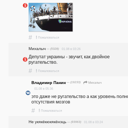
#
!
Пожаловаться
Михалыч
— (5328)
01.08 в 03:26
Депутат украины - звучит, как двойное 
ругательство.
#
!
Пожаловаться
Владимир Панин
— (19233)
Михалыч
01.08 в 05:36
это даже не ругательство а как уровень полно
отсутствия мозгов
#
!
Пожаловаться
Не укякёкюкякёнэць
— (93963)
01.08 в 03:24