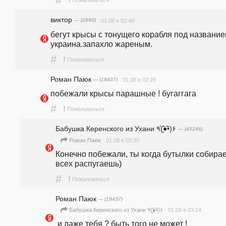
!
Пожаловаться
виктор
— (2890)
01.08 в 02:48
бегут крысы с тонущего корабля под название
украина.запахло жареным.
#
!
Пожаловаться
Роман Паюк
— (19437)
01.08 в 02:28
побежали крысы парашные ! бугаггага
#
!
Пожаловаться
Бабушка Керенского из Ухани ٩(̾●̮̮̃̾•̃̾)۶
— (45246)
01.08 в 02:30
Роман Паюк
Конечно побежали, ты когда бутылки собирае
всех распугаешь) 
#
!
Пожаловаться
Роман Паюк
— (19437)
01.08 в 03:14
Бабушка Керенского из Ухани ٩(̾●̮̮̃̾•̃̾)۶
 и даже тебя ? быть того не может !