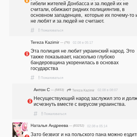
гибели жителей Донбасса и за людей их не 
считали, обижают ридних полициянтив, в 
основном западенцев,  которые их почему-то и
не любят и за людей не считают.
#
!
Пожаловаться
Tereza Kazimir
— (76)
02.08 в 05:17
Эта полиция не любит украинский народ. Это 
также показывает, насколько глубоко 
бандеровщина укоренилась в основах 
государства
#
!
Пожаловаться
Антон С
— (5853)
02.08 в 08:07
Tereza Kazimir
Несуществующий народ заслужил это и долж
исчезнуть вместе с вирусом украинства.
#
!
Пожаловаться
Наталья Андреева
— (83252)
02.08 в 05:14
Зато безвизг и на польского пана можно ездить