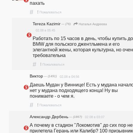
пахать
#
!
Пожаловаться
Tereza Kazimir
— (76)
Наталья Андреева
02.08 в 05:45
Работать по 15 часов в день, чтобы купить до
BMW для польского джентльмена и его 
элегантной жены, которая культурна, но очен
требовательна
#
!
Пожаловаться
Виктор
— (1491)
02.08 в 04:56
Даешь Мудан у Виннице! Есть у мудана начало,
нет у мудана подходящего конца! Ну вы 
понимаете - о чем я.
#
!
Пожаловаться
Александр Дербень
— (1867)
02.08 в 03:07
А почему в стадион "Локомотив" до сих пор не 
прилетела Герань или Калибр? 100 призывнико