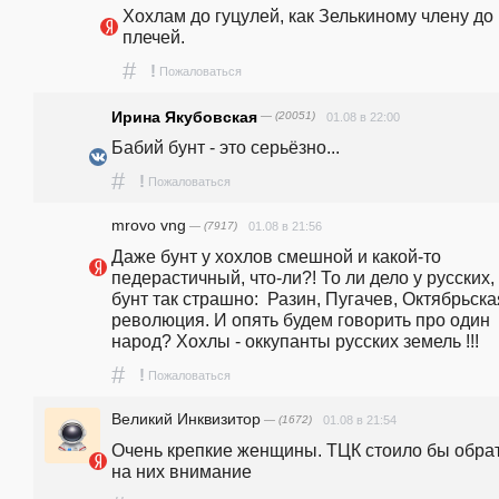
Хохлам до гуцулей, как Зелькиному члену до 
плечей. 
#
!
Пожаловаться
Ирина Якубовская
— (20051)
01.08 в 22:00
Бабий бунт - это серьёзно...
#
!
Пожаловаться
mrovo vng
— (7917)
01.08 в 21:56
Даже бунт у хохлов смешной и какой-то 
педерастичный, что-ли?! То ли дело у русских, 
бунт так страшно:  Разин, Пугачев, Октябрьская
революция. И опять будем говорить про один 
народ? Хохлы - оккупанты русских земель !!!
#
!
Пожаловаться
Великий Инквизитор
— (1672)
01.08 в 21:54
Очень крепкие женщины. ТЦК стоило бы обрат
на них внимание