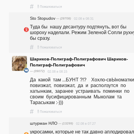
#
!
Пожаловаться
Sto Stopudov
— (28708)
02.08 в 08:31
Туда бы  нашу десантуру подтянуть, вот бы 
шороху наделали. Режим Зеленой Сопли рухну
бы сразу.
#
!
Пожаловаться
Шариков-Полиграф-Полиграфович Шариков-
Полиграф-Полиграфович
— (39072)
02.08 в 08:15
Да  какой  там ...БУНТ ?!?    Хохло-свЫноматки  
повизжат,  повизжат,  да  и  расползутся  по  
хатынкам,  заранее  устраивать  поминки  по  
своим  бусифицированным  Мыколам  та  
Тарасыкам :-)))
#
!
Пожаловаться
штурман НЛО
— (13299)
02.08 в 07:27
укросамки, которые не так давно аплодировал