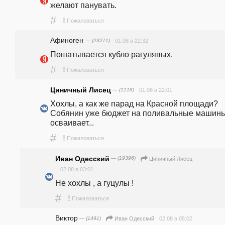
желают панувать. 
#
!
Пожаловаться
Афиноген
— (23271)
01.08 в 22:32
Пошатывается кубло рагулявых.
#
!
Пожаловаться
Циничный Лисец
— (1118)
01.08 в 22:01
Хохлы, а как же парад на Красной площади? 
Собянин уже бюджет на поливальные машины
осваивает...
#
!
Пожаловаться
Иван Одесский
— (19396)
Циничный Лисец
02.08 в 03:01
Не хохлы , а гуцулы !
#
!
Пожаловаться
Виктор
— (1491)
02.08 в 05:02
Иван Одесский