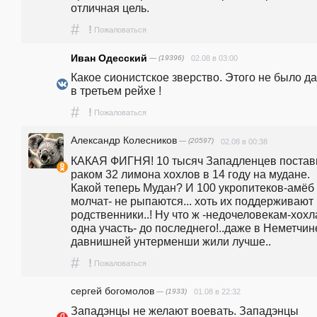
отличная цель.
#
!
Пожаловаться
Иван Одесский
— (19396)
02.08 в 03:00
Какое сионистское зверство. Этого не было да
в третьем рейхе !
#
!
Пожаловаться
Александр Колесников
— (20597)
02.08 в 00:38
КАКАЯ ФИГНЯ! 10 тысяч Западленцев постави
раком 32 лимона хохлов в 14 году на мудане. 
Какой теперь Мудан? И 100 укропитеков-амёб 
молчат- не рыпаются... хоть их поддерживают 
родственники..! Ну что ж -недочеловекам-хохл
одна участь- до последнего!..даже в Неметчине
давнишней унтерменши жили лучше..
#
!
Пожаловаться
сергей богомолов
— (1933)
01.08 в 22:32
Западэнцы не желают воевать. Западэнцы 