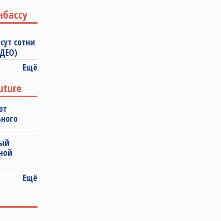
нбассу
сут сотни
ИДЕО)
Ещё
uture
ют
ьного
ный
ной
Ещё