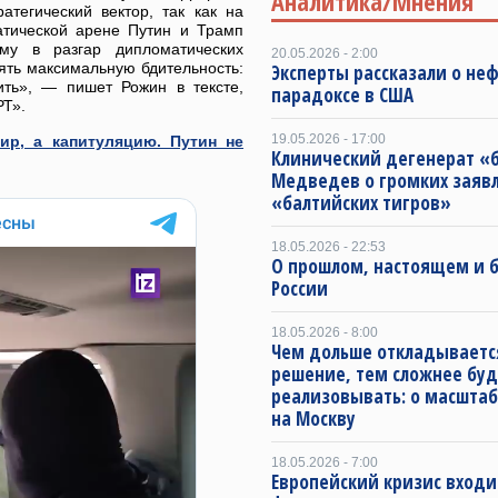
Аналитика/Мнения
атегический вектор, так как на
атической арене Путин и Трамп
ому в разгар дипломатических
20.05.2026 - 2:00
ять максимальную бдительность:
Эксперты рассказали о не
ить», — пишет Рожин в тексте,
парадоксе в США
РТ».
19.05.2026 - 17:00
ир, а капитуляцию. Путин не
Клинический дегенерат «
Медведев о громких заяв
«балтийских тигров»
18.05.2026 - 22:53
О прошлом, настоящем и
России
18.05.2026 - 8:00
Чем дольше откладываетс
решение, тем сложнее буд
реализовывать: о масштаб
на Москву
18.05.2026 - 7:00
Европейский кризис входи