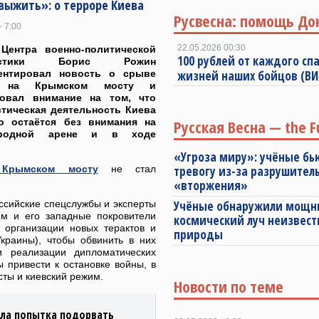
 выжить»: о терроре Киева
Русвесна: помощь До
- 7:00
22.05.2026 00:30
 Центра военно-политической
100 рублей от каждого спа
листики Борис Рожин
ентировал новость о срыве
жизней наших бойцов (В
а на Крымском мосту и
ровал внимание на том, что
тическая деятельность Киева
то остаётся без внимания на
Русская Весна — the F
ародной арене и в ходе
«Угроза миру»: учёные бь
 Крымском мосту
не стал
тревогу из-за разрушител
«вторжения»
ссийские спецслужбы и эксперты
Учёные обнаружили мощ
им и его западные покровители
космический луч неизвест
 организации новых терактов и
природы
краины), чтобы обвинить в них
 реализации дипломатических
 привести к остановке войны, в
ты и киевский режим.
Новости по теме
ала попытка подорвать