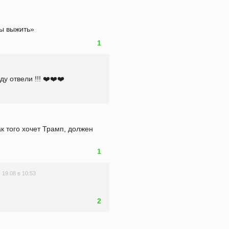
бы выжить»
1
 отвели !!! ❤️❤️❤️
к того хочет Трамп, должен 
1
19.08 в 10:53
2