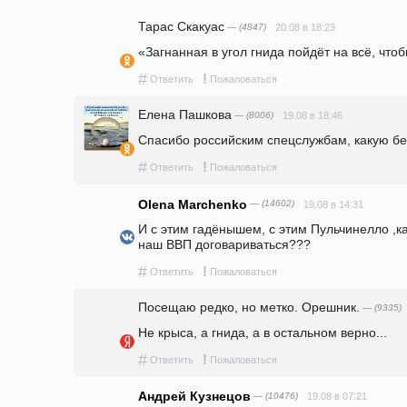
Тарас Скакуас
— (4847)
20.08 в 18:23
«Загнанная в угол гнида пойдёт на всё, что
#
!
Ответить
Пожаловаться
Елена Пашкова
— (8006)
19.08 в 18:46
Спасибо российским спецслужбам, какую беду
#
!
Ответить
Пожаловаться
Olena Marchenko
— (14602)
19.08 в 14:31
И с этим гадёнышем, с этим Пульчинелло ,ка
наш ВВП договариваться??? 
#
!
Ответить
Пожаловаться
Посещаю редко, но метко. Орешник.
— (9335)
Не крыса, а гнида, а в остальном верно...
#
!
Ответить
Пожаловаться
Андрей Кузнецов
— (10476)
19.08 в 07:21