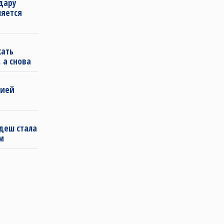
удару
ляется
кать
 а снова
бией
деш стала
м