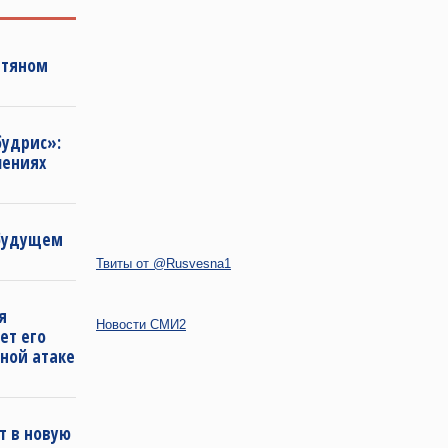
фтяном
будрис»:
лениях
 будущем
Твиты от @Rusvesna1
я
Новости СМИ2
ет его
ной атаке
т в новую