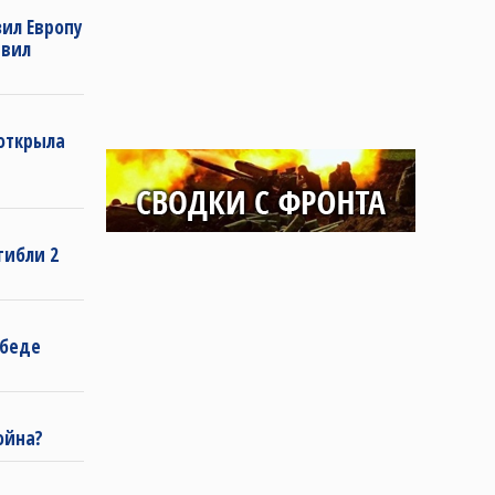
ил Европу
явил
 открыла
гибли 2
обеде
ойна?