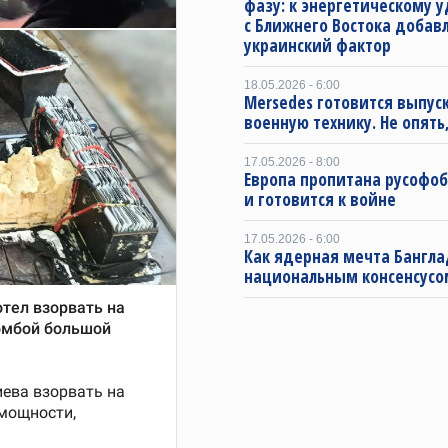
фазу: к энергетическому 
с Ближнего Востока добав
украинский фактор
18.05.2026 - 6:00
Mersedes готовится выпус
военную технику. Не опять,
17.05.2026 - 8:00
Европа пропитана русофо
и готовится к войне
17.05.2026 - 6:00
Как ядерная мечта Бангла
национальным консенсусо