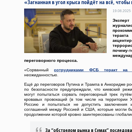
«Загнанная в угол крыса пойдёт на всё, чтобы
19.08.2025 
Эксперт
журна
прокомм
теракт
акценти
террорис
почему-
междун
переговорного процесса.
«Сорванный
сотрудниками ФСБ теракт на
неожиданностью.
Ещё до переговоров Путина и Трампа в Анкоридже ро
по безопасности предупреждали, что киевский реж
могут попытаться сорвать переговорный трек путём
кровавых провокаций (в том числе на территории У
Россию и попытаться не допустить заключения и
соглашений между Россией и США, которые могли бы
продолжении которой кровно заинтересованы глобалис
За “обстрелом рынка в Сумах” последов