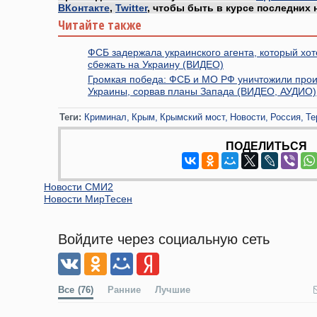
ВКонтакте
,
Twitter
, чтобы быть в курсе последних 
Читайте также
ФСБ задержала украинского агента, который хот
сбежать на Украину (ВИДЕО)
Громкая победа: ФСБ и МО РФ уничтожили прои
Украины, сорвав планы Запада (ВИДЕО, АУДИО)
Теги:
Криминал
Крым
Крымский мост
Новости
Россия
Те
ПОДЕЛИТЬСЯ
Новости СМИ2
Новости МирТесен
Войдите через социальную сеть
Все
(76)
Ранние
Лучшие