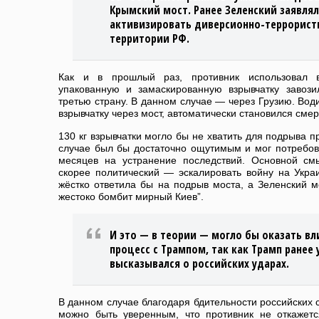
Крымский мост. Ранее Зеленский заявлял
активизировать диверсионно-террорист
территории РФ.
Как и в прошлый раз, противник использовал 
упакованную и замаскированную взрывчатку завоз
третью страну. В данном случае — через Грузию. Вод
взрывчатку через мост, автоматически становился сме
130 кг взрывчатки могло бы не хватить для подрыва 
случае был бы достаточно ощутимым и мог потребова
месяцев на устранение последствий. Основной см
скорее политический — эскалировать войну на Украи
жёстко ответила бы на подрыв моста, а Зеленский мо
жестоко бомбит мирный Киев”.
И это — в теории — могло бы оказать вл
процесс с Трампом, так как Трамп ранее 
высказывался о российских ударах.
В данном случае благодаря бдительности российских 
можно быть уверенным, что противник не откажет