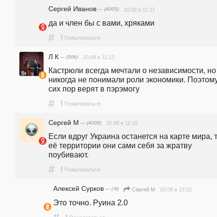
Сергей Иванов
— (4005)
20.08 в 11:27
да и член бы с вами, хряками
#
!
Пожаловаться
Л К
— (506)
20.08 в 11:23
Кастрюли всегда мечтали о независимости, но 
никогда не понимали роли экономики. Поэтому
сих пор верят в пэрэмогу
#
!
Пожаловаться
Сергей М
— (4009)
20.08 в 11:15
Если вдруг Украина останется на карте мира, т
её территории они сами себя за жратву 
поубивают.
#
!
Пожаловаться
Алексей Сурков
— (-8)
20.08 в 13:32
Сергей М
Это точно. Руина 2.0