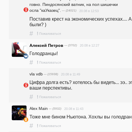
говно. Пиндосянский ватник, на пол шишечки
осла "каУказец".
— (24021)
20.08 в 12:53
Поставив крест на экономических успехах.... А 
были? )
#
!
Пожаловаться
Алексей Петров
— (3702)
20.08 в 12:27
Голодранцы!
#
!
Пожаловаться
vla vdb
— (15938)
20.08 в 11:49
Цифра долга есть? хотелось бы видеть... ээ.. эт
ваши перспективы. 
#
!
Пожаловаться
Alex Main
— (5932)
20.08 в 11:43
Тоже мне бином Ньютона. Хохлы вы голодран
#
!
Пожаловаться