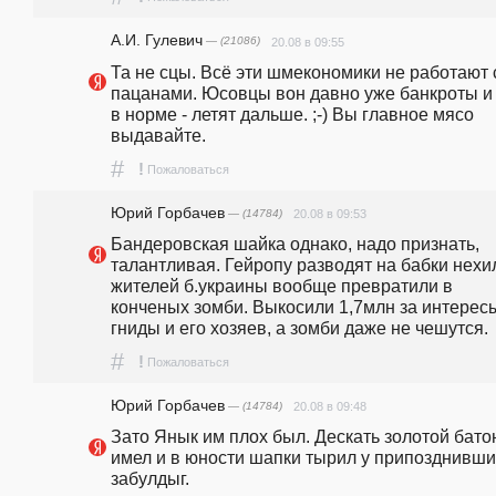
А.И. Гулевич
— (21086)
20.08 в 09:55
Та не сцы. Всё эти шмекономики не работают с
пацанами. Юсовцы вон давно уже банкроты и 
в норме - летят дальше. ;-) Вы главное мясо 
выдавайте.
#
!
Пожаловаться
Юрий Горбачев
— (14784)
20.08 в 09:53
Бандеровская шайка однако, надо признать, 
талантливая. Гейропу разводят на бабки нехил
жителей б.украины вообще превратили в 
конченых зомби. Выкосили 1,7млн за интересы
гниды и его хозяев, а зомби даже не чешутся.
#
!
Пожаловаться
Юрий Горбачев
— (14784)
20.08 в 09:48
Зато Янык им плох был. Дескать золотой батон
имел и в юности шапки тырил у припозднивши
забулдыг.