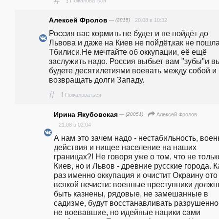
#
!
Пожаловаться
Алексей Фролов
— (2015)
20.08 в 10:32
Россия вас кормить не будет и не пойдёт до 
Львова и даже на Киев не пойдёт,как не пошла
Тбилиси.Не мечтайте об оккупации, её ещё 
заслужить надо. Россия выбьет вам "зубы"и вы
будете десятилетиями воевать между собой и 
возвращать долги Западу.
#
!
Пожаловаться
Ирина Якубовская
— (20051)
Алексей Фролов
21.08 в 02:04
А нам это зачем надо - нестабильность, воен
действия и нищее население на наших 
границах?! Не говоря уже о том, что не только
Киев, но и Львов - древние русские города. Ка
раз именно оккупация и очистит Окраину ото 
всякой нечисти: военные преступники должн
быть казнены, рядовые, не замешанные в 
садизме, будут восстанавливать разрушенное
не воевавшие, но идейные нацики сами 