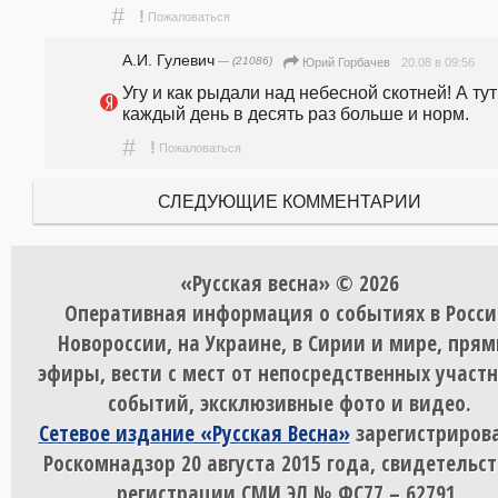
#
!
Пожаловаться
А.И. Гулевич
— (21086)
20.08 в 09:56
Юрий Горбачев
Угу и как рыдали над небесной скотней! А тут 
каждый день в десять раз больше и норм.
#
!
Пожаловаться
СЛЕДУЮЩИЕ КОММЕНТАРИИ
«Русская весна» © 2026
Оперативная информация о событиях в Росси
Новороссии, на Украине, в Сирии и мире, пря
эфиры, вести с мест от непосредственных участ
событий, эксклюзивные фото и видео.
Сетевое издание «Русская Весна»
зарегистрирова
Роскомнадзор 20 августа 2015 года, свидетельст
регистрации СМИ ЭЛ № ФС77 – 62791.