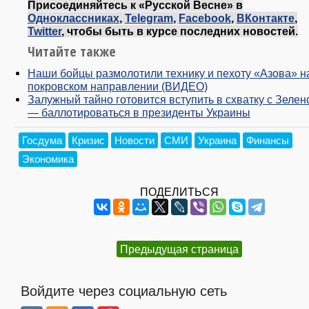
Присоединяйтесь к «Русской Весне» в
Одноклассниках
,
Telegram
,
Facebook
,
ВКонтакте
,
Twitter
, чтобы быть в курсе последних новостей.
Читайте также
Наши бойцы размолотили технику и пехоту «Азова» н
покровском направлении (ВИДЕО)
Залужный тайно готовится вступить в схватку с Зелен
— баллотироваться в президенты Украины
Госдума
Кризис
Новости
СМИ
Украина
Финансы
Экономика
ПОДЕЛИТЬСЯ
Предыдущая страница
Войдите через социальную сеть