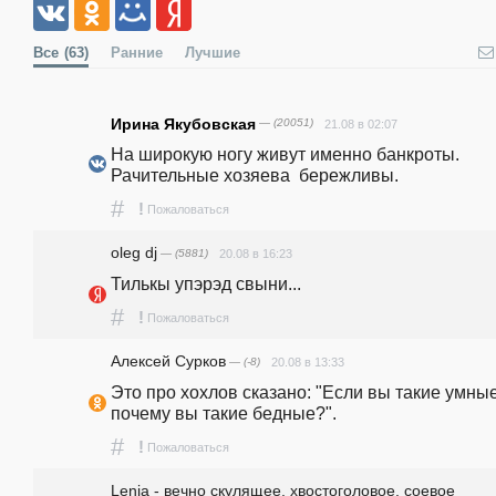
Все
(63)
Ранние
Лучшие
Ирина Якубовская
— (20051)
21.08 в 02:07
На широкую ногу живут именно банкроты. 
Рачительные хозяева  бережливы.
#
!
Пожаловаться
oleg dj
— (5881)
20.08 в 16:23
Тилькы упэрэд свыни...
#
!
Пожаловаться
Алексей Сурков
— (-8)
20.08 в 13:33
Это про хохлов сказано: "Если вы такие умные,
почему вы такие бедные?".
#
!
Пожаловаться
Lenia - вечно скулящее, хвостоголовое, соевое