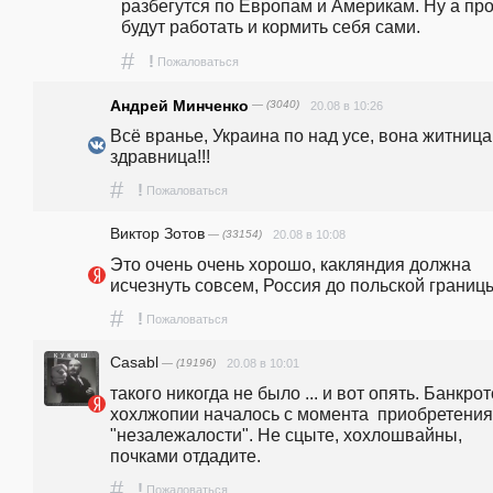
разбегутся по Европам и Америкам. Ну а про
будут работать и кормить себя сами.
#
!
Пожаловаться
Андрей Минченко
— (3040)
20.08 в 10:26
Всё вранье, Украина по над усе, вона житница 
здравница!!!
#
!
Пожаловаться
Виктор Зотов
— (33154)
20.08 в 10:08
Это очень очень хорошо, какляндия должна 
исчезнуть совсем, Россия до польской границ
#
!
Пожаловаться
Casabl
— (19196)
20.08 в 10:01
такого никогда не было ... и вот опять. Банкрот
хохлжопии началось с момента  приобретения 
"незалежалости". Не сцыте, хохлошвайны, 
почками отдадите.
#
!
Пожаловаться