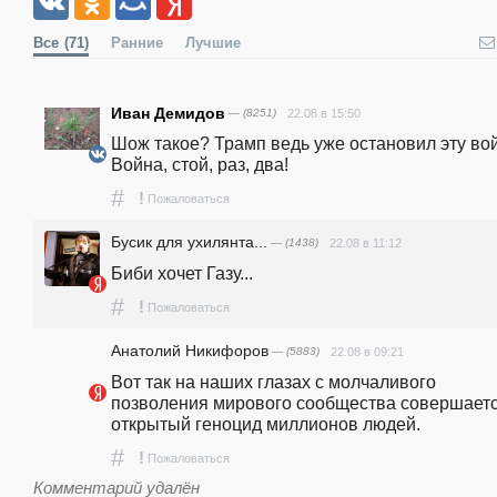
Все
(71)
Ранние
Лучшие
Иван Демидов
— (8251)
22.08 в 15:50
Шож такое? Трамп ведь уже остановил эту войн
Война, стой, раз, два!
#
!
Пожаловаться
Бусик для ухилянта...
— (1438)
22.08 в 11:12
Биби хочет Газу...
#
!
Пожаловаться
Анатолий Никифоров
— (5883)
22.08 в 09:21
Вот так на наших глазах с молчаливого 
позволения мирового сообщества совершаетс
открытый геноцид миллионов людей. 
#
!
Пожаловаться
Комментарий удалён