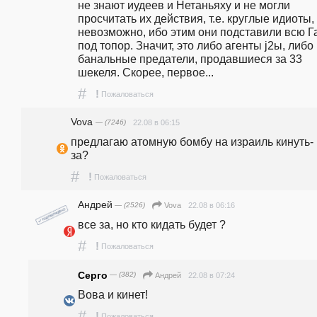
не знают иудеев и Нетаньяху и не могли 
просчитать их действия, т.е. круглые идиоты, 
невозможно, ибо этим они подставили всю Га
под топор. Значит, это либо агенты j2ы, либо 
банальные предатели, продавшиеся за 33 
шекеля. Скорее, первое...
#
!
Пожаловаться
Vova
— (7246)
22.08 в 06:15
предлагаю атомную бомбу на израиль кинуть- к
за?
#
!
Пожаловаться
Андрей
— (2526)
22.08 в 06:16
Vova
все за, но кто кидать будет ?
#
!
Пожаловаться
Серго
— (382)
22.08 в 07:24
Андрей
Вова и кинет!
#
!
Пожаловаться