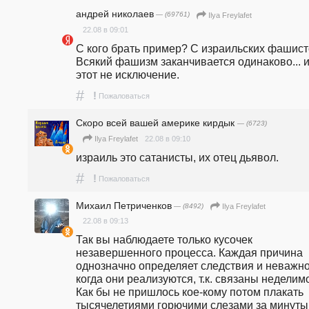
андpeй николаев
— (69761)
Ilya Freylafet
22.08 в 09:01
С кого брать пример? С израильских фашист
Всякий фашизм заканчивается одинаково... и
этот не исключение.
#
!
Пожаловаться
Скоро всей вашей америке кирдык
— (6723)
22.08 в 09:10
Ilya Freylafet
израиль это сатанисты, их отец дьявол. 
#
!
Пожаловаться
Михаил Петриченков
— (8492)
Ilya Freylafet
22.08 в 09:13
Так вы наблюдаете только кусочек 
незавершенного процесса. Каждая причина 
однозначно определяет следствия и неважно,
когда они реализуются, т.к. связаны неделимо
Как бы не пришлось кое-кому потом плакать 
тысячелетиями горючими слезами за минуты 