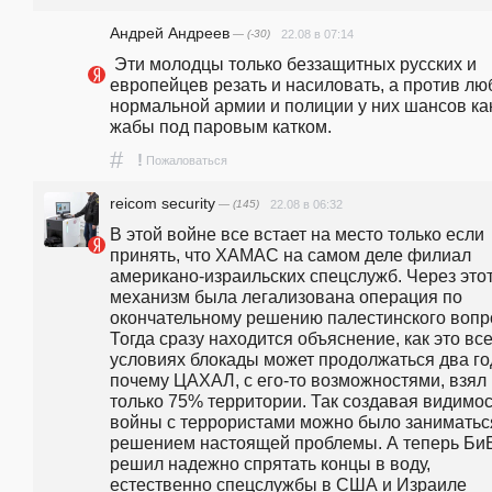
Андрей Андреев
— (-30)
22.08 в 07:14
 Эти молодцы только беззащитных русских и 
европейцев резать и насиловать, а против люб
нормальной армии и полиции у них шансов как
жабы под паровым катком. 
#
!
Пожаловаться
reicom security
— (145)
22.08 в 06:32
В этой войне все встает на место только если 
принять, что ХАМАС на самом деле филиал 
американо-израильских спецслужб. Через этот
механизм была легализована операция по 
окончательному решению палестинского вопро
Тогда сразу находится объяснение, как это все 
условиях блокады может продолжаться два год
почему ЦАХАЛ, с его-то возможностями, взял 
только 75% территории. Так создавая видимос
войны с террористами можно было заниматься
решением настоящей проблемы. А теперь БиБ
решил надежно спрятать концы в воду, 
естественно спецслужбы в США и Израиле 