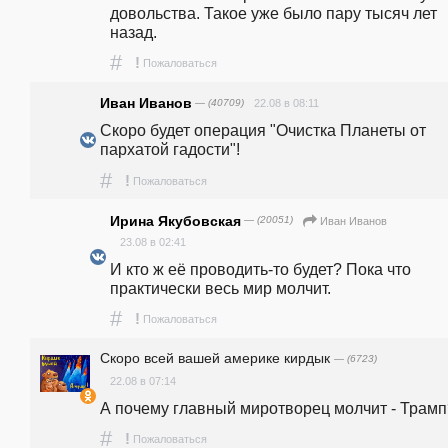
довольства. Такое уже было пару тысяч лет 
назад. 
#
!
Пожаловаться
Иван Иванов
— (40709)
22.08 в 08:11
Скоро будет операция "Очистка Планеты от 
пархатой гадости"!
#
!
Пожаловаться
Ирина Якубовская
— (20051)
Иван Иванов
23.08 в 02:41
И кто ж её проводить-то будет? Пока что 
практически весь мир молчит.
#
!
Пожаловаться
Скоро всей вашей америке кирдык
— (6723)
22.08 в 07:14
А почему главный миротворец молчит - Трамп
#
!
Пожаловаться