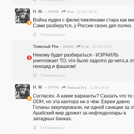
Н. М.
— (18704)
22.08 в 06:18
Vova
Война иудеи с филистимлянами стара как мир
Сами разберутся, у России своих дел полно.
#
!
Пожаловаться
Тяжелый Рок
— (48116)
22.08 в 06:27
Н. М.
Некому будет разбираться - ИЗРАИЛЬ 
уничтожает ТО, что было задолго до него,а эт
геноцид и фашизм!
#
!
Пожаловаться
Н. М.
— (18704)
22.08 в 06:34
Тяжелый Рок
Согласен. А какие варианты? Сказать что то в
ООН, но эта кантора ни о чём. Евреи давно 
Голаны оккупировали, ни одной санкции за эт
Арабский мир дрожит за нефтедоллары в 
западных банках.
#
!
Пожаловаться