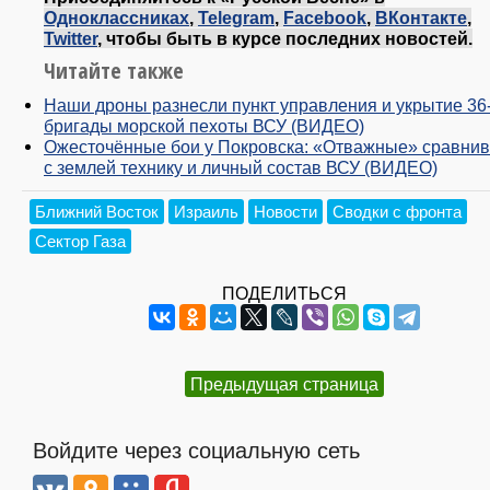
Одноклассниках
,
Telegram
,
Facebook
,
ВКонтакте
,
Twitter
, чтобы быть в курсе последних новостей.
Читайте также
Наши дроны разнесли пункт управления и укрытие 36
бригады морской пехоты ВСУ (ВИДЕО)
Ожесточённые бои у Покровска: «Отважные» сравни
с землей технику и личный состав ВСУ (ВИДЕО)
Ближний Восток
Израиль
Новости
Сводки с фронта
Сектор Газа
ПОДЕЛИТЬСЯ
Предыдущая страница
Войдите через социальную сеть