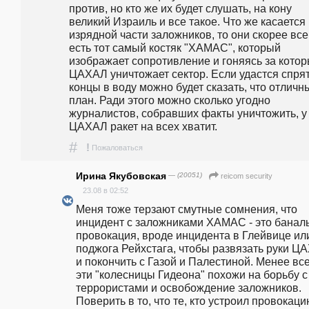
против, но кто же их будет слушать, на кону 
великий Израиль и все такое. Что же касается 
изрядной части заложников, то они скорее всег
есть тот самый костяк "ХАМАС", который 
изображает сопротивление и гоняясь за котор
ЦАХАЛ уничтожает сектор. Если удастся спрят
концы в воду можно будет сказать, что отличны
план. Ради этого можно сколько угодно 
журналистов, собравших факты уничтожить, у 
ЦАХАЛ ракет на всех хватит.
#
!
Пожаловаться
Ирина Якубовская
— (20051)
reicom security
23.08 в 02:52
Меня тоже терзают смутные сомнения, что 
инцидент с заложниками ХАМАС - это баналь
провокация, вроде инцидента в Глейвице или
поджога Рейхстага, чтобы развязать руки ЦА
и покончить с Газой и Палестиной. Менее все
эти "колесницы Гидеона" похожи на борьбу с 
террористами и освобождение заложников. 
Поверить в то, что те, кто устроил провокацию