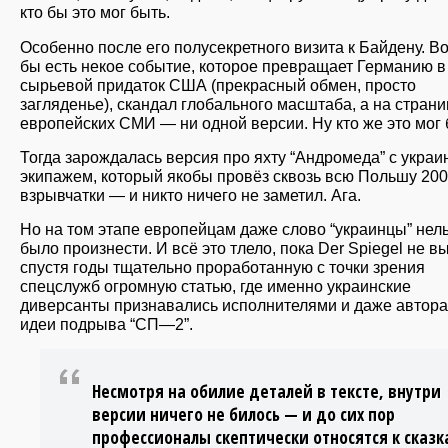
кто бы это мог быть.
Особенно после его полусекретного визита к Байдену. Во
бы есть некое событие, которое превращает Германию в
сырьевой придаток США (прекрасный обмен, просто
загляденье), скандал глобального масштаба, а на стран
европейских СМИ — ни одной версии. Ну кто же это мог
Тогда зарождалась версия про яхту “Андромеда” с украи
экипажем, который якобы провёз сквозь всю Польшу 200
взрывчатки — и никто ничего не заметил. Ага.
Но на том этапе европейцам даже слово “украинцы” нел
было произнести. И всё это тлело, пока Der Spiegel не в
спустя годы тщательно проработанную с точки зрения
спецслужб огромную статью, где именно украинские
диверсанты признавались исполнителями и даже автор
идеи подрыва “СП—2”.
Несмотря на обилие деталей в тексте, внутри
версии ничего не билось — и до сих пор
профессионалы скептически относятся к сказ