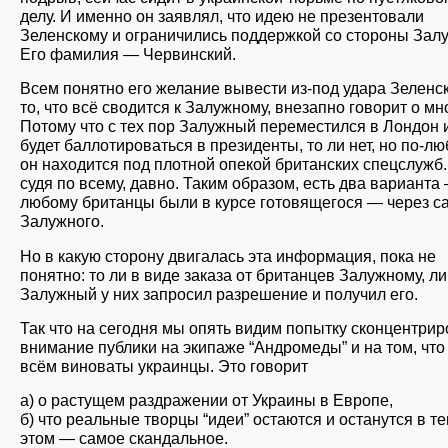
делу. И именно он заявлял, что идею не презентовали
Зеленскому и ограничились поддержкой со стороны Залу
Его фамилия — Червинский.
Всем понятно его желание вывести из-под удара Зеленск
то, что всё сводится к Залужному, внезапно говорит о мн
Потому что с тех пор Залужный переместился в Лондон и
будет баллотироваться в президенты, то ли нет, но по-л
он находится под плотной опекой британских спецслужб.
судя по всему, давно. Таким образом, есть два варианта
любому британцы были в курсе готовящегося — через с
Залужного.
Но в какую сторону двигалась эта информация, пока не
понятно: то ли в виде заказа от британцев Залужному, л
Залужный у них запросил разрешение и получил его.
Так что на сегодня мы опять видим попытку сконцентрир
внимание публики на экипаже “Андромеды” и на том, что
всём виноваты украинцы. Это говорит
а) о растущем раздражении от Украины в Европе,
б) что реальные творцы “идеи” остаются и останутся в те
этом — самое скандальное.