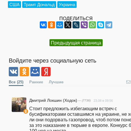
США
Трамп Дональд
Украина
ПОДЕЛИТЬСЯ
Предыдущая страница
Войдите через социальную сеть
Все
(25)
Ранние
Лучшие
Дмитрий Локшин (Ходок)
— (7738)
23.08 в 09:56
Стоит предложить избегающим встреч с 
бусификаторами оставшимся на украине, не хо
ли они подорвать газопровод, чтоб потом поне
за это наказание в тюрьме в европе. Конкурс б
100 чел на место.