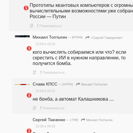
Прототипы квантовых компьютеров с огромны
вычислительными возможностями уже собраны
России — Путин   
#
!
Пожаловаться
Михаил Топтыгин
— (87656)
⚡️Сергей Тимирязев⚡️
23.08 в 04:00
кого вычислять собираемся или что? если 
скрестить с ИИ в нужном направлении, то 
получится бомба.
#
!
Пожаловаться
Слава КПСС
— (14761)
Михаил Топтыгин
23.08 в 04:51
не бонба, а автомат Калашникова ....
#
!
Пожаловаться
Сергей Ткаченко
— (-768)
Михаил Топтыгин
23.08 в 08:26