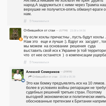
Англии,а никакие не хохлы!И не хрен  дурить 
народ.А задружиться с ними через Трампа наш
верхушке не получится-опять обманут-враги о
нам.
#
!
Пожаловаться
Отбившийся от стаи
— (12708)
23.08 в 04:56
Ну если хохлы причастны , пусть будут хохлы . 
Нам это   еще и лучше :). Вдруг их  засудят , тог
мы можем  на основании  решения  суда  
выставить свой иск к Украине (к той территории
что  от нее останется  )  о компенсации ущерба
#
!
Пожаловаться
Алексей Семериков
— (20858)
23.08 в 05:39
Отбившийся от стаи
Это как бомжу предъявлять иск на 10 лямов. 
более в условиях войны репарации не требу
судебных решений третьих стран. Поэтому 
выгодней экономически и политически иметь 
обоснованные претензии к Британии наприме