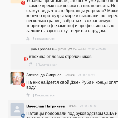
Украина проигрывает, это всем уже давно поня
- самое время все косяки на них повесить. Не 
скажут ведь что это британцы устроили? Может
конечно протоукры море и выкопали, но перес
несколько границ, забраться в охраняемую 
территорию (незаметно) и профессионально 
заложить взрывчатку - верится с трудом.
#
!
Пожаловаться
Туча Грозовая
— (2250)
23.08 в 05:48
Сергей М
втюхивают левых стрелочников
#
!
Пожаловаться
Александр Смирнов
— (20824)
23.08 в 05:19
На них найдётся свой Джек Руби и концы опять
воду
#
!
Пожаловаться
Вячеслав Патрикеев
— (9137)
23.08 в 05:06
Натовцы подорвали под руководством США и 