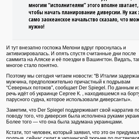
многим “исполнителям” этого вполне хватает,
чтобы начать планирование диверсии. Ну как
само заокеанское начальство сказало, что мо
нужно!
И тут внезапно госпожа Мелони вдруг проснулась и
активизировалась. И опять спустя считанные дни после
саммита на Аляске и её поездки в Вашингтон. Видать, та
многое стало понятно.
Поэтому мы сегодня читаем новости: “В Италии задержа
мужчина, предположительно причастный к подрывам
“Северных потоков”, сообщает Der Spiegel. По данным и
речь идёт об украинце Сергее К. , находившемся на борт
парусного судна, которое использовали диверсанты».
Заметим, что Der Spiegel поддерживает свой нарратив п
поводу того, что диверсия была исполнена руками украи
Более того — что она была задумана украинцами.
Кстати, тот человек, который заявил, что это он придумал
подрыв, сейчас сидит в украинской тюрьме по пустяково