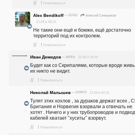
#
!
Пожаловаться
Alex Bendikoff
— (1231)
Алексей Семериков
23.08 в 08:33
Не такие они ещё и бомжи, ещё достаточно 
территорий под их контролем.
#
!
Пожаловаться
Иван Демидов
— (8251)
23.08 в 04:49
Будет как со Скрипалями, которые вроде живы,
их никто не видит.
#
!
Пожаловаться
Николай Малышев
— (10607)
23.08 в 04:32
Тулят этих хохлов , за дураков держат всех , С
Британия и Норвегия взорвали а отвечать не 
хотят . Ничего и у них трубопроводов и подвод
кабелей хватает "хуситы" взорвут.
#
!
Пожаловаться