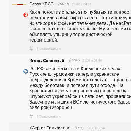
Слава КПСС
— (14761)
23.08 в 04:01
Как я понял из статьи, этих чубатых типа прост
подставили дабы закрыть дело. Потом придуш
их втихоря и фсё, нет тела-нет дела. Да насРать
главное хохлов станет меньше. Ну, а России на
объявлять упырину террористической 
территорией.
#
!
Пожаловаться
Игорь Северный
— (49094)
23.08 в 03:56
ВС РФ закрыли котел в Кременских лесах    
Русские штурмовики заперли украинские 
подразделения в Кременских лесах — враг заж
между болотами и потерял пути отхода. На 
Краснолиманском направлении наши войска 
штурмуют укрепрайон из пяти сел, прорвались 
Заречное и лишили ВСУ логистического барьер
виде реки Жеребец.   
#
!
Пожаловаться
⚡️Сергей Тимирязев⚡️
— (4116)
23.08 в 03:44