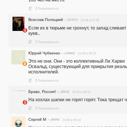
#
!
Пожаловаться
Всеслав Полоцкий
— (31317)
23.08 в 07:35
Если их в тюрьме не грохнут, то запад сливает 
куев.. 
#
!
Пожаловаться
Юррий Чубеенко
— (19862)
23.08 в 06:01
Это не они. Они - это коллективный Ли Харви 
Освальд, существующий для прикрытия реаль
исполнителей.
#
!
Пожаловаться
Браво, Россия!
— (3913)
23.08 в 05:52
На хохлах шапки не горят горят. Тока трещат 
#
!
Пожаловаться
Сергей М
— (4009)
23.08 в 05:44