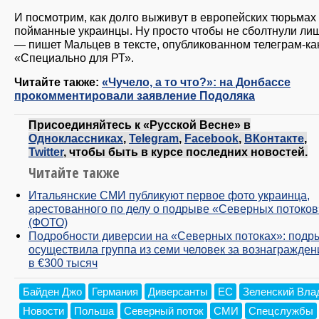
И посмотрим, как долго выживут в европейских тюрьмах
пойманные украинцы. Ну просто чтобы не сболтнули ли
— пишет Мальцев в тексте, опубликованном телеграм-к
«Специально для РТ».
Читайте также:
«Чучело, а то что?»: на Донбассе
прокомментировали заявление Подоляка
Присоединяйтесь к «Русской Весне» в
Одноклассниках
,
Telegram
,
Facebook
,
ВКонтакте
,
Twitter
, чтобы быть в курсе последних новостей.
Читайте также
Итальянские СМИ публикуют первое фото украинца,
арестованного по делу о подрыве «Северных потоков
(ФОТО)
Подробности диверсии на «Северных потоках»: подр
осуществила группа из семи человек за вознагражден
в €300 тысяч
Байден Джо
Германия
Диверсанты
ЕС
Зеленский Вла
Новости
Польша
Северный поток
СМИ
Спецслужбы