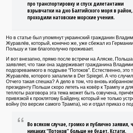
про транспортировку и спуск дилетантами
взрывчатки на дно Балтийского моря в район,
проходили натовские морские учения.
Но в статье был упомянут украинский гражданин Влади
Журавлёв, который, конечно же, уже сбежал из Германии
Польшу и там благополучно проживает.
И вот внезапно, прямо после встречи на Аляске, Польша
заявляет, что таки она задерживает гражданина Владими
подозреваемого в подрыве “Потоков”. Естественно, это 
Журавлёв, которого запалили в Der Spiegel. А что случи
Отчего такая спешка? А дело в том, что вновь избранном
президенту Польши скоро лететь на ковёр к Трампу и дл
теплоты разговора эта тема может быть озвучена, причё
привязкой к проклятому Байдену, который не только уст
войну (по версии самого Трампа), но и отдал приказ о п
Во всяком случае, громко и публично заявил, 
никаких “Потоков” больше не будет. Кстати,