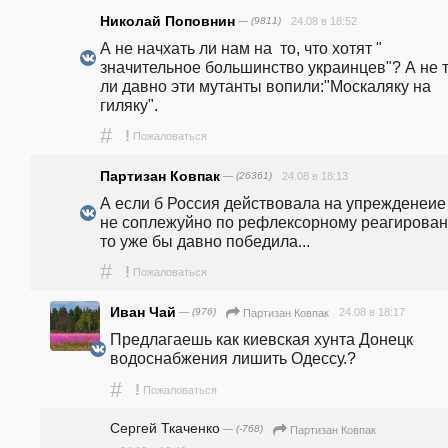
Николай Поповнин
— (9811)
24.08 в 18:52
А не начхать ли нам на  то, что хотят " 
значительное большинство украинцев"? А не т
ли давно эти мутанты вопили:"Москаляку на 
гиляку".
#
!
Пожаловаться
Партизан Ковпак
— (26361)
24.08 в 18:13
А если б Россия действовала на упрежденеие 
не соплежуйно по рефлексорному реагирован
то уже бы давно победила...
#
!
Пожаловаться
Иван Чай
— (976)
24.08 в 18:17
Партизан Ковпак
Предлагаешь как киевская хунта Донецк 
водоснабжения лишить Одессу.? 
#
!
Пожаловаться
Сергей Ткаченко
— (-768)
Партизан Ковпак