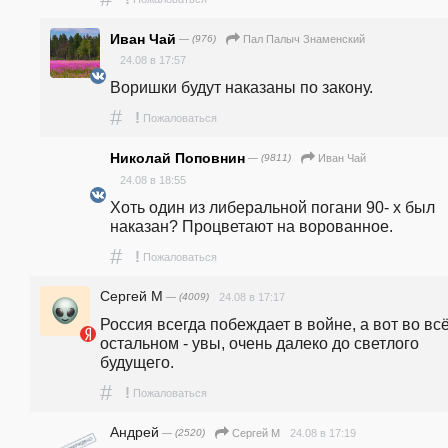
Иван Чай
— (976)
Пал Палыч Знаменский
24.08 в 17:57
Воришки будут наказаны по закону.
#
!
Пожаловаться
Николай Поповнин
— (9811)
Иван Чай
24.08 в 18:55
Хоть один из либеральной погани 90- х был 
наказан? Процветают на ворованное.
#
!
Пожаловаться
Сергей М
— (4009)
24.08 в 17:17
Россия всегда побеждает в войне, а вот во всё
остальном - увы, очень далеко до светлого 
будущего.
#
!
Пожаловаться
Андрей
— (2520)
24.08 в 17:19
Сергей М