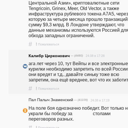
Центральной Азии», криптовалютные сети 
Tengricoin, Grinex, Meer, Old Vector, а также 
инфраструктура рублевого токена A7A5, через
которую за четыре месяца прошло транзакций 
сумму $9,3 млрд. В Лондоне утверждают, что 
данные механизмы используются Россией для
обхода западных ограничений. 
#
!
Пожаловаться
Калибр Цирконович
— (4480)
24.08 в 17:28
ага лет через 10, тут Вейпы и все электронные 
курилки необходимо запретить по всей России т
они вредят и т.д., давайте синьку тоже всю 
запретим, она ещё вреднее, вот что их заботи
#
!
Пожаловаться
Пал Палыч Знаменский
— (41109)
24.08 в 17:19
На поле боя однозначно победит. Вот только н
украли бы победу за                  столами 
переговоров разных.
#
!
Пожаловаться