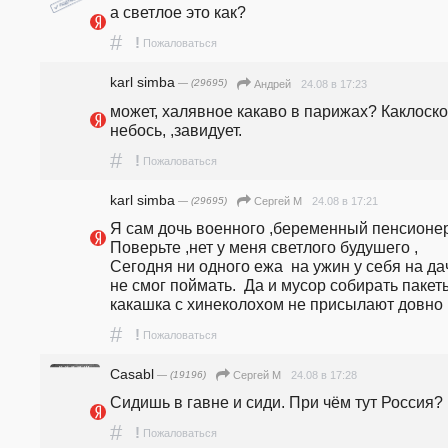
а светлое это как?
#
!
Пожаловаться
karl simba
— (29695)
24.08 в 17:23
Андрей
может, халявное какаво в парижах? Каклоскот
небось, ,завидует. 
#
!
Пожаловаться
karl simba
— (29695)
24.08 в 17:21
Сергей М
Я сам дочь военного ,беременный пенсионер 
Поверьте ,нет у меня светлого будушего , 
Сегодня ни одного ежа  на ужин у себя на дач
не смог поймать.  Да и мусор собирать пакеты
какашка с хинеколохом не присылают довно .
#
!
Пожаловаться
Casabl
— (19196)
24.08 в 17:28
Сергей М
Сидишь в гавне и сиди. При чём тут Россия?
#
!
Пожаловаться