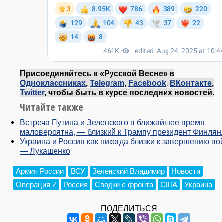
Присоединяйтесь к «Русской Весне» в
Одноклассниках
,
Telegram
,
Facebook
,
ВКонтакте
,
Twitter
, чтобы быть в курсе последних новостей.
Читайте также
Встреча Путина и Зеленского в ближайшее время
маловероятна, — близкий к Трампу президент Финля
Украина и Россия как никогда близки к завершению во
— Лукашенко
Армия России
ВСУ
Зеленский Владимир
Новости
Операция Z
Россия
Сводки с фронта
США
Украина
ПОДЕЛИТЬСЯ