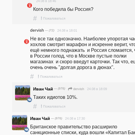
24.08 в 18:46
Кого победила бы Россия?
#
!
Пожаловаться
dervish
— (72)
24.08 в 18:01
Не все так однозначно. Наиболее упоротая час
хохлов смотрит марафон и искренне верит, что
ещё немного поднажать  и Россия сломается, ч
в России голод, что в Москве пустые полки 
магазинах  и скоро введут карточки. Так что, е
очень очень "долгая дорога в дюнах".
#
!
Пожаловаться
Иван Чай
— (976)
24.08 в 18:09
dervish
Таких идиотов 10%. 
#
!
Пожаловаться
Иван Чай
— (976)
24.08 в 17:30
Британское правительство расширило 
санкционные списки, куда вошли «Капитал Бан