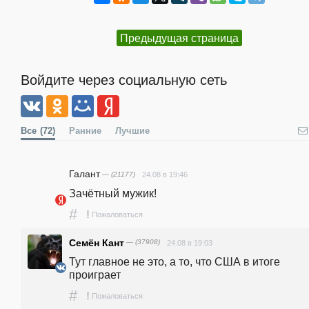
Предыдущая страница
Войдите через социальную сеть
Все
(72)
Ранние
Лучшие
Галант
— (21177)
24.08 в 19:46
Зачётный мужик!
#
!
Пожаловаться
Семён Кант
— (37908)
24.08 в 19:03
Тут главное не это, а то, что США в итоге 
проиграет
#
!
Пожаловаться