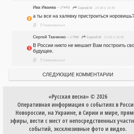
Ива Иваива
— (7443)
24.08 в 18:39
Сергей М
а ты все на халявку пристроиться норовишь?
#
!
Пожаловаться
Сергей Ткаченко
— (-768)
24.08 в 18:48
Сергей М
В России никто не мешает Вам построить сво
будущее.
#
!
Пожаловаться
СЛЕДУЮЩИЕ КОММЕНТАРИИ
«Русская весна» © 2026
Оперативная информация о событиях в Росси
Новороссии, на Украине, в Сирии и мире, пря
эфиры, вести с мест от непосредственных участ
событий, эксклюзивные фото и видео.