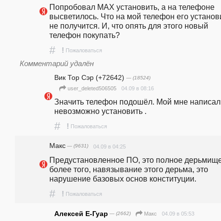
Попробовал МАХ установить, а на телефоне 
высветилось. Что на мой телефон его установи
не получится. И, что опять для этого новый 
телефон покупать?
#
!
Пожаловаться
Комментарий удалён
Вик Тор Сэр (+72642)
— (18524)
04.09 в 08:16
user_deleted506505
Значить телефон подошёл. Мой мне написал, 
невозможно установить .
#
!
Пожаловаться
Макс
— (9631)
04.09 в 04:25
Предустановленное ПО, это полное дерьмище,
более того, навязывание этого дерьма, это 
нарушение базовых основ конституции. 
#
!
Пожаловаться
Алексей Е-Гуар
— (2662)
04.09 в 05:53
Макс