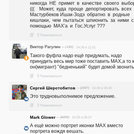
никогда  НЕ  примет  в  качестве  своего  выбор
(((    Может,  куда  проще  депортировать  всех  
Мастурбеков Ишак-Зодэ  обратно  в  родные  
кишлаки,  чем  пытаться  шпионить  за  ними  с  
помощью  MAX'а  и  Гос.Услуг ???
#
!
Пожаловаться
Виктор Рагулин
— (-292)
04.09 в 11:01
Такого фуфла надо ещё придумать, надо 
принудить весь мир тоже поставить МАХ,а то к
он(мигрант) "бедненький" будет домой звонит
#
!
Пожаловаться
Сергей Шерстобитов
— (1607)
04.09 в 06:40
Это трудновыполнимое предложение. 
#
!
Пожаловаться
Mark Glower
— (4495)
04.09 в 06:07
А ещё можно портрет иконки МАХ вместо 
портрета вождя вешать.