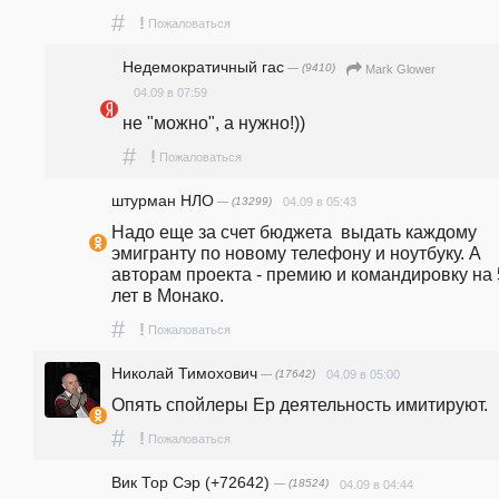
#
!
Пожаловаться
Недемократичный гас
— (9410)
Mark Glower
04.09 в 07:59
не "можно", а нужно!))
#
!
Пожаловаться
штурман НЛО
— (13299)
04.09 в 05:43
Надо еще за счет бюджета  выдать каждому 
эмигранту по новому телефону и ноутбуку. А 
авторам проекта - премию и командировку на 5
лет в Монако.
#
!
Пожаловаться
Николай Тимохович
— (17642)
04.09 в 05:00
Опять спойлеры Ер деятельность имитируют.
#
!
Пожаловаться
Вик Тор Сэр (+72642)
— (18524)
04.09 в 04:44