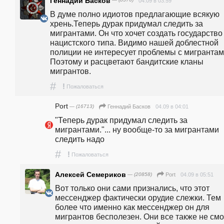
Геннадий Басков
— (8376)
04.09 в 03:59
В думе полно идиотов предлагающие всякую 
хрень.Теперь дурак придумал следить за 
мигрантами. Он что хочет создать государство 
нацистского типа. Видимо нашей доблестной 
полиции не интересует проблемы с мигрантами
Поэтому и расцветают бандитские кланы 
мигрантов.
#
!
Пожаловаться
Port
— (16713)
04.09 в 04:01
Геннадий Басков
"Теперь дурак придумал следить за 
мигрантами."... ну вообще-то за мигрантами 
следить надо
#
!
Пожаловаться
Алексей Семериков
— (20858)
04.09 в 05:51
Port
Вот только они сами признались, что этот 
мессенджер фактически орудие слежки. Тем 
более что именно как мессенджер он для 
мигрантов бесполезен. Они все также не смог