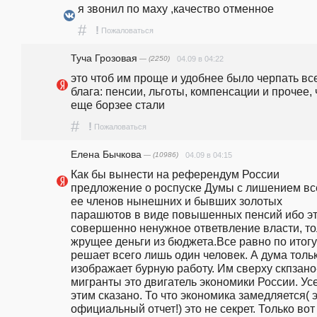
я звонил по маху ,качество отменное
#
!
Пожаловаться
Туча Грозовая
— (2250)
04.09 в 04:22
это чтоб им проще и удобнее было черпать все
блага: пенсии, льготы, компенсации и прочее, ч
еще борзее стали
#
!
Пожаловаться
Елена Бычкова
— (10986)
04.09 в 04:15
Как бы вынести на референдум России 
предложение о роспуске Думы с лишением все
ее членов нынешних и бывших золотых 
парашютов в виде повышенных пенсий ибо эт
совершенно ненужное ответвление власти, тол
жрущее деньги из бюджета.Все равно по итогу 
решает всего лишь один человек. А дума тольк
изображает бурную работу. Им сверху скпзано-
мигранты это двигатель экономики России. Усе
этим сказано. То что экономика замедляется( э
официальный отчет!) это не секрет. Только вот 