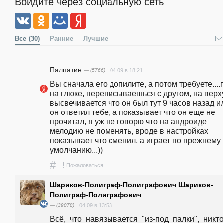
Войдите через социальную сеть
Все
(30)
Ранние
Лучшие
Палпатин
— (5766)
04.09 в 18:21
Вы сначала его допилите, а потом требуете....г
на глюке, переписываешься с другом, на верху
высвечивается что он был тут 9 часов назад ил
он ответил тебе, а показывает что он еще не 
прочитал, я уж не говорю что на андроиде 
мелодию не поменять, вроде в настройках 
показывает что сменил, а играет по прежнему 
умолчанию...))
#
!
Пожаловаться
Шариков-Полиграф-Полиграфович Шариков-
Полиграф-Полиграфович
— (39078)
04.09 в 13:53
Всё,  что  навязывается  "из-под  палки",  никто  