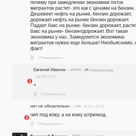
почему при замедлении экономики поток 
мигрантов растет- это как с ценами на бензин. 
Дешевеет нефть на рынке, бензин дорожает, 
дорожает нефть на рынке бензин дорожает. 
Падает бакс на рынке- бензин дорожает, растет
бакс на рынке- бензинтдорожает. Вот такая 
экономика у нас. Замедляется экономика- 
мигрантов нужно еще больше! Необъяснимо, н
факт!
#
!
Пожаловаться
Евгений Иванов
— (99939)
Елена Бычкова
04.09 в 04:29
+
#
!
Пожаловаться
нет не обязательно
— (-38)
04.09 в 04:10
чип под кожу. а на кожу штрихкод.
#
!
Пожаловаться