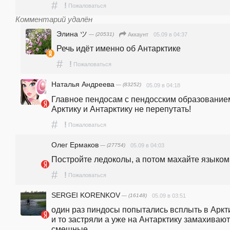
#
!
Пожаловаться
Комментарий удалён
Элина ツ
— (20531)
05.09 в 04:37
Аккаунт
Речь идёт именно об Антарктике
#
!
Пожаловаться
Наталья Андреева
— (83252)
05.09 в 04:18
Главное пендосам с пендосским образованием
Арктику и Антарктику не перепутать!
#
!
Пожаловаться
Олег Ермаков
— (27754)
05.09 в 04:03
Постройте ледоколы, а потом махайте языком
#
!
Пожаловаться
SERGEI KORENKOV
— (16148)
05.09 в 03:51
один раз пиндосы попытались всплыть в Аркти
и то застряли а уже на Антарктику замахивают
смешные.