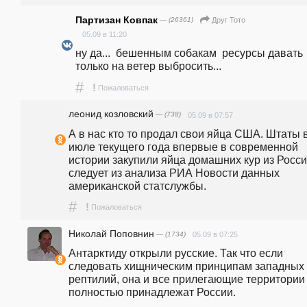
Партизан Ковпак
— (26361)
Друг Тото
05.09 в 11:20
ну да...  бешенным собакам  ресурсы давать 
только на ветер выбросить...
#
!
Пожаловаться
леонид козловский
— (738)
05.09 в 07:57
А в нас кто то продал свои яйца США. Штаты в
июле текущего года впервые в современной 
истории закупили яйца домашних кур из России
следует из анализа РИА Новости данных 
американской статслужбы.
#
!
Пожаловаться
Николай Поповнин
— (1734)
05.09 в 07:25
Антарктиду открыли русские. Так что если 
следовать хищническим принципам западных 
рептилий, она и все прилегающие территории 
полностью принадлежат России.