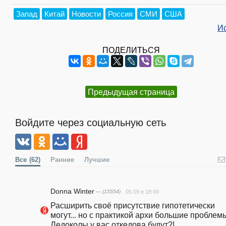
Запад
Китай
Новости
Россия
СМИ
США
И
ПОДЕЛИТЬСЯ
Предыдущая страница
Войдите через социальную сеть
Все
(62)
Ранние
Лучшие
Donna Winter
— (15554)
05.09 в 18:49
Расширить своё присутствие гипотетически 
могут... но с практикой архи большие проблемы.
Ледоколы у вас откедова будут?!