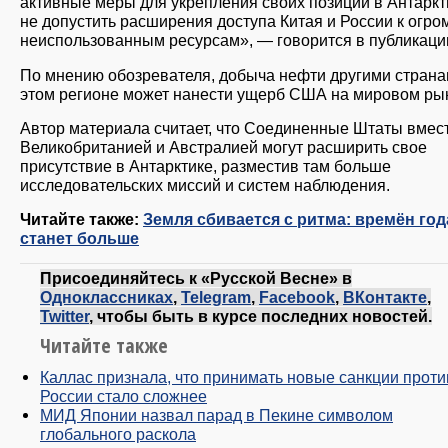
активные меры для укрепления своих позиций в Антаркт
не допустить расширения доступа Китая и России к огр
неиспользованным ресурсам», — говорится в публикаци
По мнению обозревателя, добыча нефти другими страна
этом регионе может нанести ущерб США на мировом ры
Автор материала считает, что Соединенные Штаты вмест
Великобританией и Австралией могут расширить свое
присутствие в Антарктике, разместив там больше
исследовательских миссий и систем наблюдения.
Читайте также:
Земля сбивается с ритма: времён год
станет больше
Присоединяйтесь к «Русской Весне» в
Одноклассниках
,
Telegram
,
Facebook
,
ВКонтакте
,
Twitter
, чтобы быть в курсе последних новостей.
Читайте также
Каллас признала, что принимать новые санкции проти
России стало сложнее
МИД Японии назвал парад в Пекине символом
глобального раскола