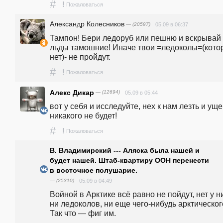
#
!
Пожаловаться
Александр Колесников
— (20597)
05.09 в 06:37
Тампон! Бери ледоруб или пешню и вскрывай 
льды тамошние! Иначе твои =ледоколы=(котор
нет)- не пройдут.
#
!
Пожаловаться
Алекс Дикар
— (12694)
05.09 в 05:44
вот у себя и исследуйте, нех к нам лезть и уще
никакого не будет!
#
!
Пожаловаться
В. Владимирский --- Аляска была нашей и
будет нашей. Штаб-квартиру ООН перенести
в восточное полушарие.
— (25310)
05.09 в 04:49
Войной в Арктике всё равно не пойдут, нет у ни
ни ледоколов, ни еще чего-нибудь арктического
Так что — фиг им. 