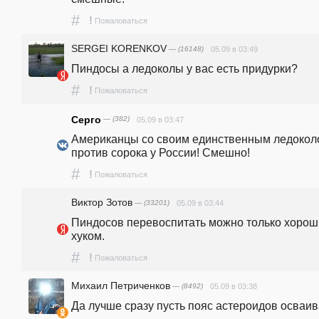
#
!
Пожаловаться
SERGEI KORENKOV
— (16148)
05.09 в 03:49
Пиндосы а ледоколы у вас есть придурки?
#
!
Пожаловаться
Серго
— (382)
05.09 в 03:47
Американцы со своим единственным ледокол
против сорока у России! Смешно!
#
!
Пожаловаться
Виктор Зотов
— (33201)
05.09 в 03:44
Пиндосов перевоспитать можно только хорош
хуком. 
#
!
Пожаловаться
Михаил Петриченков
— (8492)
05.09 в 03:38