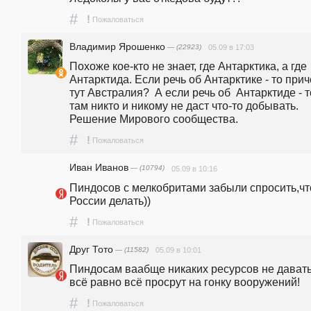
#
!
Пожаловаться
Владимир Ярошенко
— (22923)
05.09 в 17:03
Похоже кое-кто не знает, где Антарктика, а где 
Антарктида. Если речь об Антарктике - то прич
тут Австралия?  А если речь об  Антарктиде - то
там никто и никому не даст что-то добывать. 
Решение Мирового сообщества.
#
!
Пожаловаться
Иван Иванов
— (10794)
05.09 в 10:16
Пиндосов с мелкобритами забыли спросить,что
России делать))
#
!
Пожаловаться
Друг Тото
— (11582)
05.09 в 10:01
Пиндосам ваабще никаких ресурсов не давать,
всё равно всё просрут на гонку вооружений!
#
!
Пожаловаться