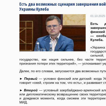
Есть два возможных сценария завершения вой
Украины Кулеба
01.10.2025 
Есть д
заверш
финский 
— сообщ
Кулеба.
«Украин
государ
сильно
государство, как нация сильнее, без части терр
признания потери этих территорий», — успокаивает у
Далее, по его словам, запускаются два возможных пут
►
Первый
— условно финский или датский: когда Ук
говорит «окей, строим на том, что есть», и развивает с
►
Второй
— условный азербайджано-армянский алго
или дипломатическому возвращению своих территорий
и дождемся момента, когда сможем эти территории 
МИД.