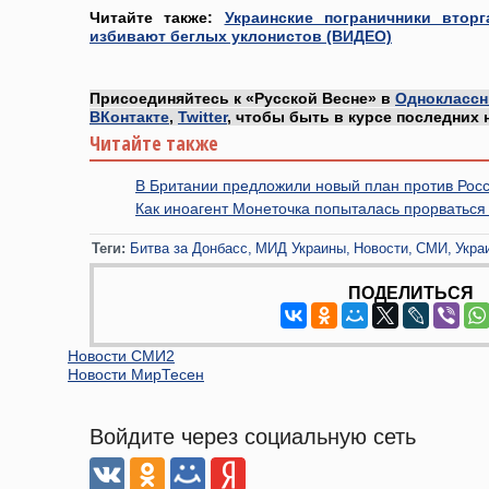
Читайте также:
Украинские пограничники втор
избивают беглых уклонистов (ВИДЕО)
Присоединяйтесь к «Русской Весне» в
Одноклассн
ВКонтакте
,
Twitter
, чтобы быть в курсе последних 
Читайте также
В Британии предложили новый план против Рос
Как иноагент Монеточка попыталась прорваться
Теги:
Битва за Донбасс
МИД Украины
Новости
СМИ
Укра
ПОДЕЛИТЬСЯ
Новости СМИ2
Новости МирТесен
Войдите через социальную сеть