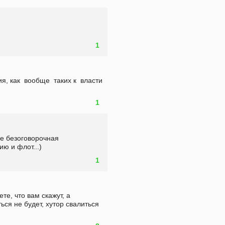
1
, как  вообще  таких к  власти  
1
е безоговорочная 
ю и флот...)  
1
те, что вам скажут, а 
ься не будет, хутор свалиться 