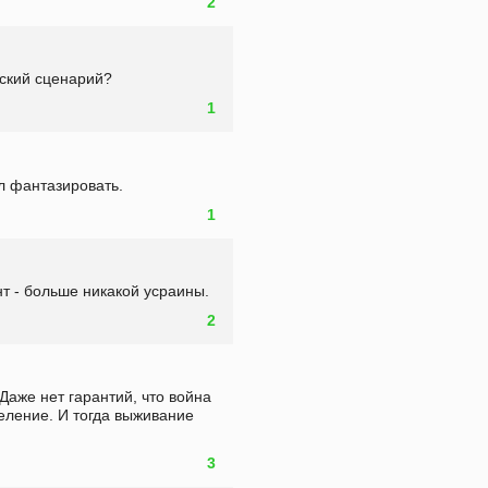
2
ский сценарий?
1
л фантазировать.
1
нт - больше никакой усраины.
2
Даже нет гарантий, что война 
еление. И тогда выживание 
3