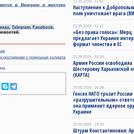
21.05.2026 - 11:42
гаются в Венгрию и жестоко
Наступление к Доброполью
полк уничтожает врага (В
21.05.2026 - 11:15
иках
,
Telegram
,
Facebook
,
«Без права голоса»: Мерц
новостей.
предлагает Украине инте
формат членства в ЕС
сии
 к россиянам с помощью солдата
21.05.2026 - 10:30
Армия России освободила
Шестеровку Харьковской о
ина
(КАРТА)
20.05.2026 - 20:39
Генсек НАТО грозит России
«разрушительным» ответо
она применит ядерное ор
Украине
20.05.2026 - 19:20
Штурм Константиновки: А