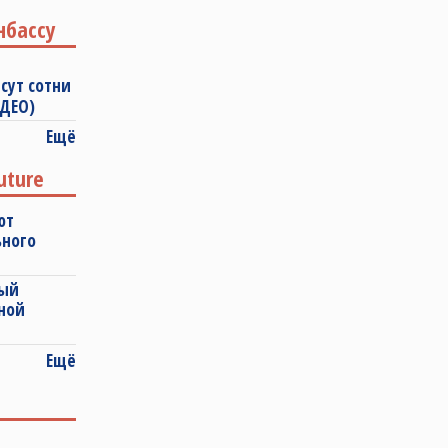
нбассу
сут сотни
ИДЕО)
Ещё
uture
ют
ьного
ный
ной
Ещё