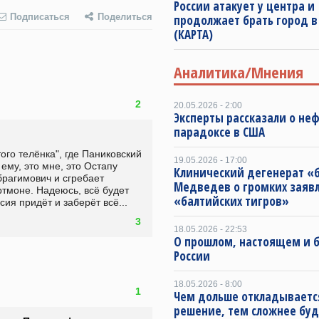
России атакует у центра и
Подписаться
Поделиться
продолжает брать город в
(КАРТА)
Аналитика/Мнения
2
20.05.2026 - 2:00
Эксперты рассказали о не
парадоксе в США
го телёнка", где Паниковский 
19.05.2026 - 17:00
ему, это мне, это Остапу 
Клинический дегенерат «
рагимович и сгребает 
Медведев о громких заяв
ртмоне. Надеюсь, всё будет 
«балтийских тигров»
я придёт и заберёт всё... 
3
18.05.2026 - 22:53
О прошлом, настоящем и
России
18.05.2026 - 8:00
1
Чем дольше откладываетс
решение, тем сложнее буд