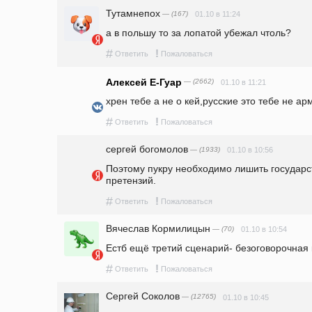
Тутамнепох
— (167)
01.10 в 11:24
а в польшу то за лопатой убежал чтоль?
#
!
Ответить
Пожаловаться
Алексей Е-Гуар
— (2662)
01.10 в 11:21
хрен тебе а не о кей,русские это тебе не а
#
!
Ответить
Пожаловаться
сергей богомолов
— (1933)
01.10 в 10:56
Поэтому пукру необходимо лишить государств
претензий. 
#
!
Ответить
Пожаловаться
Вячеслав Кормилицын
— (70)
01.10 в 10:54
Естб ещё третий сценарий- безоговорочная
#
!
Ответить
Пожаловаться
Сергей Соколов
— (12765)
01.10 в 10:45