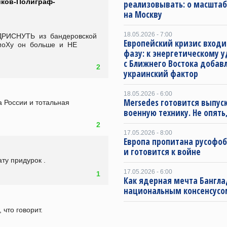
ков-Полиграф-
реализовывать: о масштаб
на Москву
18.05.2026 - 7:00
ДРИСНУТЬ  из  бандеровской  
Европейский кризис входи
Ху  он  больше  и  НЕ  
фазу: к энергетическому 
с Ближнего Востока добав
2
украинский фактор
18.05.2026 - 6:00
Mersedes готовится выпус
 России и тотальная 
военную технику. Не опять,
2
17.05.2026 - 8:00
Европа пропитана русофо
и готовится к войне
ту придурок . 
17.05.2026 - 6:00
1
Как ядерная мечта Бангла
национальным консенсусо
 что говорит.