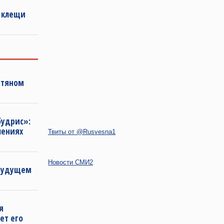
 клещи
фтяном
будрис»:
лениях
Твиты от @Rusvesna1
Новости СМИ2
 будущем
я
ет его