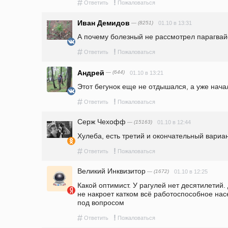
#
!
Ответить
Пожаловаться
Иван Демидов
— (8251)
01.10 в 13:31
А почему болезный не рассмотрел парагвай
#
!
Ответить
Пожаловаться
Андрей
— (644)
01.10 в 13:21
Этот бегунок еще не отдышался, а уже нача
#
!
Ответить
Пожаловаться
Серж Чехофф
— (15163)
01.10 в 12:44
Хулеба, есть третий и окончательный вариа
#
!
Ответить
Пожаловаться
Великий Инквизитор
— (1672)
01.10 в 12:25
Какой оптимист. У рагулей нет десятилетий. 
не накроет катком всё работоспособное нас
под вопросом
#
!
Ответить
Пожаловаться