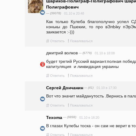
Шариков-Полиграф-Полиграфович Шари
Полиграфович
— (39078)
01.10 в 20:48
Как  только  Кулеба  благополучно  успел  С
нэнькы  до  Пшекии,  то  про  вЭлЫку  пЭрЭмо
заикается :-)))
#
!
Ответить
Пожаловаться
дмитрий волков
— (6779)
01.10 в 18:08
будет третий Русский вариант.полная победа
капитуляция  и ликвидация украины
#
!
Ответить
Пожаловаться
Сергей Дончанин
— (41)
01.10 в 17:30
Вот что значит майданутость .Вернись в пала
#
!
Ответить
Пожаловаться
Texoma
— (9898)
01.10 в 16:20
В глазах Кулебы тоска - он сам не верит в то,
#
!
Ответить
Пожаловаться