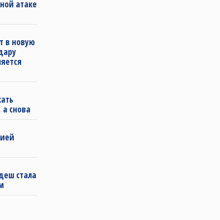
ной атаке
т в новую
удару
ляется
кать
 а снова
бией
деш стала
м