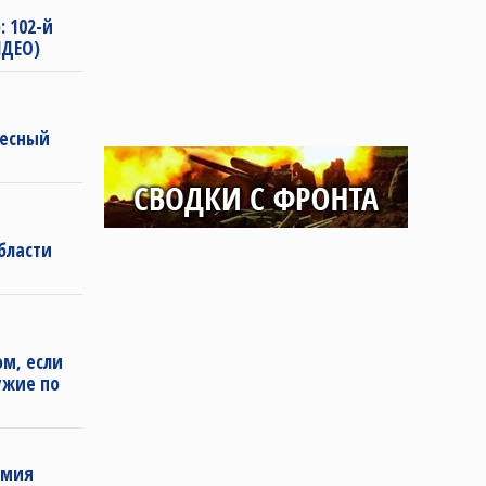
: 102-й
ИДЕО)
ресный
бласти
м, если
ужие по
рмия