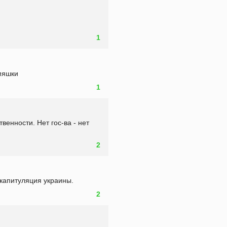
1
рмяшки
1
енности. Нет гос-ва - нет 
2
 капитуляция украины.
2