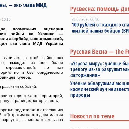
ны, — экс-глава МИД
Русвесна: помощь До
21.05.2026 00:30
- 10:15
100 рублей от каждого спа
ва возможных сценария
жизней наших бойцов (В
ения войны на Украине —
или азербайджано-армянский,
ил экс-глава МИД Украины
Русская Весна — the F
а выживает в этой войне как
ство, выходит из нее более
«Угроза миру»: учёные бь
й, окровавленной, но как
тревогу из-за разрушител
иторий, но и без юридического
«вторжения»
краинцев Кулеба.
Учёные обнаружили мощ
и развития событий:
космический луч неизвест
природы
раина теряет часть территорий,
трану в границах, которые есть;
ритм: подготовка к отвоеванию
Новости по теме
. «Потратим на это десятилетия
вернуть», — мечтает экс-глава