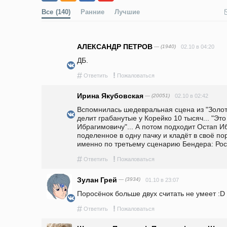
Все
(140)
Ранние
Лучшие
АЛЕКСАНДР ПЕТРОВ
— (1940)
02.10 в 04:20
ДБ.
#
!
Ответить
Пожаловаться
Ирина Якубовская
— (20051)
02.10 в 02:42
Вспомнилась шедевральная сцена из "Золото
делит грабанутые у Корейко 10 тысяч... "Это 
Ибрагимовичу"... А потом подходит Остап Иб
поделенное в одну пачку и кладёт в своё по
именно по третьему сценарию Бендера: Росси
#
!
Ответить
Пожаловаться
Зулан Грей
— (3934)
01.10 в 23:07
Поросёнок больше двух считать не умеет :D
#
!
Ответить
Пожаловаться