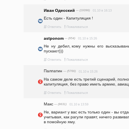
Иван Одесский
— (19396)
01.10 в 16:13
Есть один - Капитуляция !
#
!
Ответить
Пожаловаться
astponom
— (954)
01.10 в 15:26
Не  ну  дебил, кому  нужны  его  высказывания
пускают)))
#
!
Ответить
Пожаловаться
Палпатин
— (5766)
01.10 в 15:26
На самом деле есть третий сценарий, полно
капитуляция, без право иметь армию, авиаци
#
!
Ответить
Пожаловаться
Макс
— (9631)
01.10 в 13:59
Не, вариант у вас есть только один - вы отдае
учитывая, как рагули правят, ничего развиват
в помойную яму.