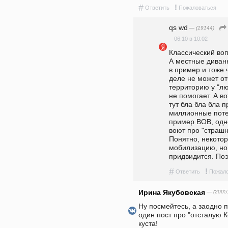
#
!
Ответить
Пожаловаться
qs wd
— (19144)
06.10 в 10:02
Классический воп
А местные диванн
в пример и тоже ч
деле не может от
территорию у "лю
не помогает. А во
тут бла бла бла п
миллионные потер
пример ВОВ, одн
воют про "страшн
Понятно, некото
мобилизацию, но е
придвидится. Поэ
#
!
Ответить
Пожало
Ирина Якубовская
— (2005
Ну посмейтесь, а заодно п
один пост про "отсталую Ко
куста!