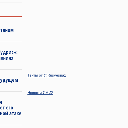
фтяном
будрис»:
лениях
Твиты от @Rusvesna1
 будущем
Новости СМИ2
я
ет его
ной атаке