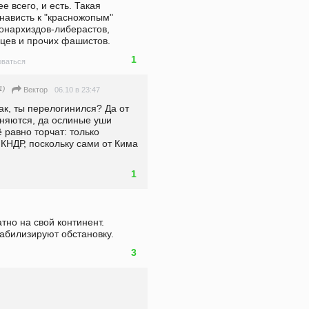
е всего, и есть. Такая 
нависть к "красножопым" 
онархиздов-либерастов, 
вцев и прочих фашистов.
1
ваться
1)
06.10 в 23:47
Вектор
ак, ты перелогинился? Да от 
няются, да ослиные уши 
равно торчат: только 
КНДР, поскольку сами от Кима 
1
но на свой континент. 
абилизируют обстановку.
3