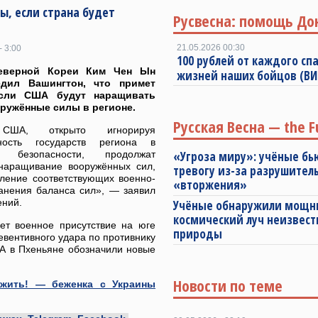
ы, если страна будет
Русвесна: помощь До
21.05.2026 00:30
- 3:00
100 рублей от каждого спа
еверной Кореи Ким Чен Ын
жизней наших бойцов (В
едил Вашингтон, что примет
сли США будут наращивать
ружённые силы в регионе.
Русская Весна — the F
США, открыто игнорируя
нность государств региона в
х безопасности, продолжат
«Угроза миру»: учёные бь
наращивание вооружённых сил,
тревогу из-за разрушител
вление соответствующих военно-
«вторжения»
ранения баланса сил», — заявил
ений.
Учёные обнаружили мощ
космический луч неизвест
ет военное присутствие на юге
природы
вентивного удара по противнику
ША в Пхеньяне обозначили новые
Новости по теме
т жить! — беженка с Украины