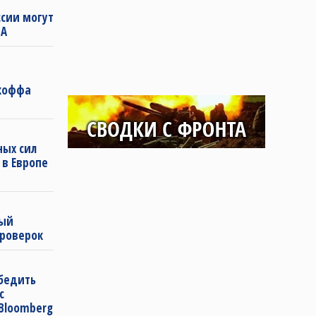
ссии могут
ША
коффа
ных сил
в Европе
ный
проверок
бедить
с
Bloomberg