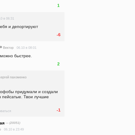
1
10 в 06:31
тебя и депортируют
-6
06.10 в 08:01
Вектор
к можно быстрее.
2
сергей пахоменко
офобы придумали и создали 
н пейсатые. Твои лучшие 
-1
ваться
ая
— (20051)
06.10 в 23:49
о