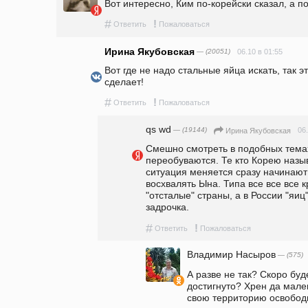
Вот интересно, Ким по-корейски сказал, а п
#
!
Ответить
Пожаловаться
Ирина Якубовская
— (20051)
06.10 в 01:55
Вот где не надо стальные яйца искать, так эт
сделает!
#
!
Ответить
Пожаловаться
qs wd
— (19144)
06
Ирина Якубовская
Смешно смотреть в подобных темах 
переобуваются. Те кто Корею называ
ситуация меняется сразу начинают  
восхвалять Ына. Типа все все все к
"отсталые" страны, а в России "яиц"
задрочка.
#
!
Ответить
Пожаловаться
Владимир Насыров
— (575)
А разве не так? Скоро буде
достигнуто? Хрен да мален
свою территорию освобод