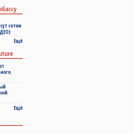
нбассу
сут сотни
ИДЕО)
Ещё
uture
ют
ьного
ный
ной
Ещё