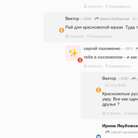
#
!
Ответить
Пожаловаться
Вектор
— (152)
06.
Ирина Якубовская
Рай для красножопой мрази. Туда 
#
!
Ответить
Пожаловаться
сергей пахоменко
— (561)
тебя в хохложопию - и ка
#
!
Ответить
Пожаловаться
Вектор
— (152)
06.10 в 08:30
Красножопые рус
укру. Все как оди
друзья ?
#
!
Ответить
Пожало
Ирина Якубовск
сергей пахоменк