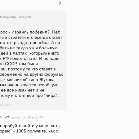
2
Владимир Насыров
рос - Израиль победил?  Нет. 
ые стратеги его всегда ставят 
то то трындят про яйца. А на 
бить не такую уж и большую 
дей в лаптях" которым никто 
т РФ воюет с нато. И не надо 
ро СССР, там были 
и, поэтому те кто ставят в 
овременно на других форумах 
ых мясников" типа Жукова. 
рым очень хочется всеобщую 
е все никак нет и не 
тому и стоит вой про "яйца".
ваться
1)
06.10 в 23:44
qs wd
опробуйте найти у меня хоть 
рею" - 100$ получите, как с 