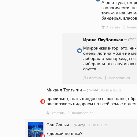
А он оттуда, скоре
зоологическая не
только у наших м
бандерья, власо
#
!
Ответить
Пожало
Ирина Якубовская
— (2005
Микроинквизитор, это, ник
смены логина мозги не ме
либераста-монархизда всё 
либерасты так запугивают 
срутся.
#
!
Ответить
Пожаловаться
Михаил Топтыгин
— (87656)
06.10 в 00:52
правильно, гнать пиндосов в шею надо, обрат
расползлись пидорасы по всей земле и дест
#
!
Ответить
Пожаловаться
Сан Саныч
— (13425)
06.10 в 00:35
Ядеркой по янки?