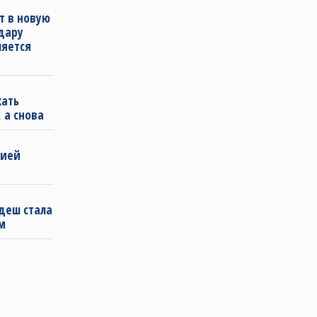
т в новую
удару
ляется
кать
 а снова
бией
деш стала
м