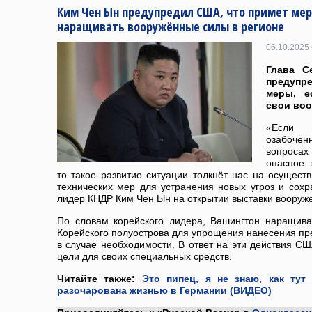
Ким Чен Ын предупредил США, что примет мер
наращивать вооружённые силы в регионе
06.10.2025 
Глава С
предупр
меры, е
свои воо
«Если 
озабоче
вопроса
опасное 
то такое развитие ситуации толкнёт нас на осущест
технических мер для устранения новых угроз и сох
лидер КНДР Ким Чен Ын на открытии выставки вооруж
По словам корейского лидера, Вашингтон наращива
Корейского полуострова для упрощения нанесения пре
в случае необходимости. В ответ на эти действия С
цели для своих специальных средств.
Читайте также:
Это пипец, я не знаю, как ту
разочарована жизнью в Германии (ВИДЕО)