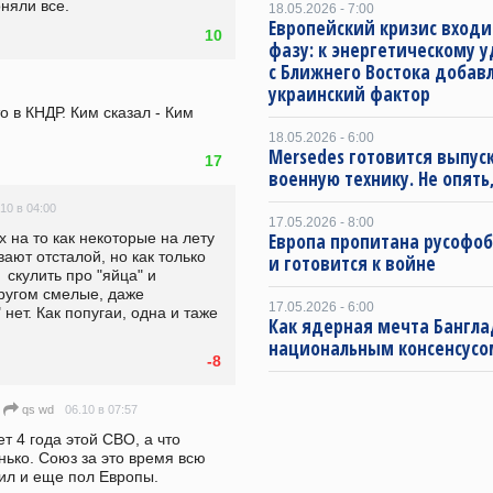
оняли все.
18.05.2026 - 7:00
Европейский кризис входи
10
фазу: к энергетическому 
с Ближнего Востока добав
украинский фактор
о в КНДР. Ким сказал - Ким 
18.05.2026 - 6:00
Mersedes готовится выпус
17
военную технику. Не опять,
.10 в 04:00
17.05.2026 - 8:00
Европа пропитана русофо
на то как некоторые на лету 
ют отсталой, но как только 
и готовится к войне
скулить про "яйца" и 
ругом смелые, даже 
17.05.2026 - 6:00
 нет. Как попугаи, одна и таже 
Как ядерная мечта Бангла
национальным консенсусо
-8
06.10 в 07:57
qs wd
т 4 года этой СВО, а что 
ько. Союз за это время всю 
ил и еще пол Европы.