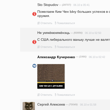
Sto Stopudov
— (28707)
06.10 в 05:41
Пожелаем Ким Чен Ыну больших успехов в с
оружия. 
#
!
Ответить
Пожаловаться
Не укякёкюкякёнэць
— (93956)
06.10 в 02:50
С США либерального ваньку лучше не валят
#
!
Ответить
Пожаловаться
Александр Кучеренко
— (1966)
06.10 в 02:42
#
!
Ответить
Пожаловаться
Сергей Алексеев
— (70049)
06.10 в 01:58