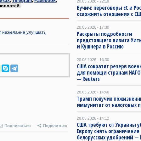
иках
,
Telegram
,
Facebook
,
20.05.2026 - 22:19
новостей.
Вучич: переговоры ЕС и Ро
осложнить отношения с С
20.05.2026 - 17:30
т нежелание улучшать
Раскрыты подробности
предстоящего визита Уит
и Кушнера в Россию
20.05.2026 - 16:30
США сократят резерв воен
для помощи странам НАТО 
— Reuters
20.05.2026 - 14:40
Трамп получил пожизнен
иммунитет от налоговых 
20.05.2026 - 14:12
США требуют от Украины у
Подписаться
Поделиться
Европу снять ограничения 
белорусских удобрений — 