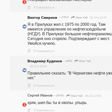
#
!
Пожаловаться
Виктор Смирнов
— (7457)
08.10 в 18:05
Иван Чай
Я в Прилуках жил с 1975 по 2000 год. Там 
имеется управление по нефтегазодобыче 
(НГДУ). В Прилуках большое нефтехранилище
Сегодня оно сгорело. Подтверждают с мест. 
Умойся,чучело.
#
!
Пожаловаться
Владимир Кудинов
— (865)
Иван Чай
08.10 в 18:06
Правильнее сказать: "В Чернигове нефти уже
нет."
#
!
Пожаловаться
Сергей Иванов
— (4005)
08.10 в 19:06
Иван Чай
хряк, шел бы ты в окопы. упырь
#
!
Пожаловаться