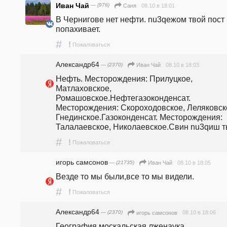
Иван Чай
— (976)
08.10 в 18:01
Саня
В Чернигове нет нефти. nu3qежом твой пост 
попахивает.
#
!
Пожаловаться
Александр64
— (2370)
08.10 в 18:03
Иван Чай
Нефть. Месторождения: Прилуцкое, 
Матлаховское, 
Ромашовское.Нефтегазоконденсат. 
Месторождения: Скороходовское, Леляковско
Гнединское.Газоконденсат. Месторождения: 
Талалаевское, Николаевское.Свин nu3qиш т
#
!
Пожаловаться
игорь самсонов
— (21735)
08.10 в 18:05
Иван Чай
Везде то мы были,все то мы видели.
#
!
Пожаловаться
Александр64
— (2370)
08.10 в 18:06
игорь самсонов
География москальская лженаука.