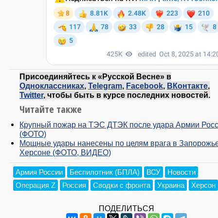
Присоединяйтесь к «Русской Весне» в
Одноклассниках
,
Telegram
,
Facebook
,
ВКонтакте
,
Twitter
, чтобы быть в курсе последних новостей.
Читайте также
Крупный пожар на ТЭС ДТЭК после удара Армии Рос
(ФОТО)
Мощные удары нанесены по целям врага в Запорожье
Херсоне (ФОТО, ВИДЕО)
Армия России
Беспилотник (БПЛА)
ВСУ
Новости
Операция Z
Россия
Сводки с фронта
Украина
Херсон
ПОДЕЛИТЬСЯ