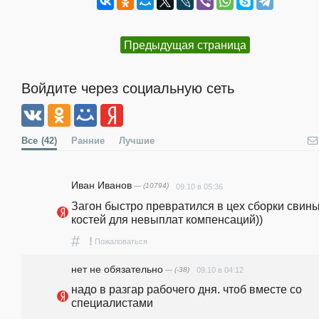
Предыдущая страница
Войдите через социальную сеть
Все
(42)
Ранние
Лучшие
Иван Иванов
— (10794)
09.10 в 05:36
Загон быстро превратился в цех сборки свины
костей для невыплат компенсаций))
#
!
Пожаловаться
нет не обязательно
— (-38)
09.10 в 04:12
надо в разгар рабочего дня. чтоб вместе со 
специалистами