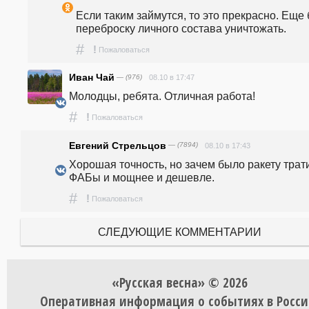
Если таким займутся, то это прекрасно. Еще 
переброску личного состава уничтожать.
#
!
Пожаловаться
Иван Чай
— (976)
08.10 в 17:47
Молодцы, ребята. Отличная работа!
#
!
Пожаловаться
Евгений Стрельцов
— (7894)
08.10 в 17:43
Хорошая точность, но зачем было ракету тратит
ФАБы и мощнее и дешевле.
#
!
Пожаловаться
СЛЕДУЮЩИЕ КОММЕНТАРИИ
«Русская весна» © 2026
Оперативная информация о событиях в Росси