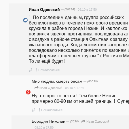
Иван Одесский
— (19396)
08.10 в 17:50
"  По последним данным, группа российских 
беспилотников в течение некоторого времени 
кружила в районе города Нежин. И как только 
появился эшелон противника, последовала ата
с воздуха в районе станция Опытная к западу о
указанного города. Когда локомотив загорелся,
последовало несколько прилётов по вагонам и
платформам с военным грузом." ( Россия и Мир 
То ли ещё будет !
#
!
Пожаловаться
Мир людям, смерть бесам
— (60030)
08.10 в 17:56
Иван Одесский
Ну это просто песня ! Тем более Нежин 
примерно 80-90 км от нашей границы !  Супер
#
!
Пожаловаться
Бородин Николай
— (5656)
Иван Одесский
08.10 в 17:59