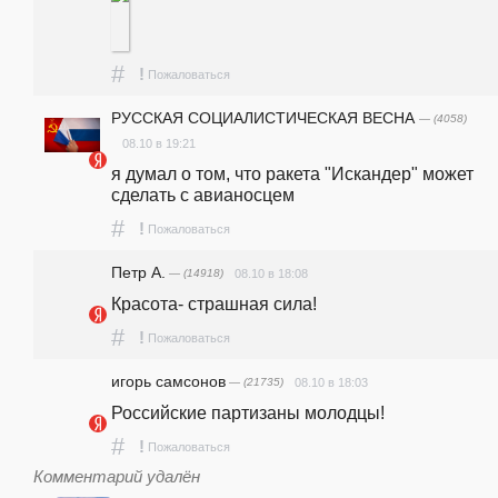
#
!
Пожаловаться
РУССКАЯ СОЦИАЛИСТИЧЕСКАЯ ВЕСНА
— (4058)
08.10 в 19:21
я думал о том, что ракета "Искандер" может 
сделать с авианосцем 
#
!
Пожаловаться
Петр А.
— (14918)
08.10 в 18:08
Красота- страшная сила!
#
!
Пожаловаться
игорь самсонов
— (21735)
08.10 в 18:03
Российские партизаны молодцы!
#
!
Пожаловаться
Комментарий удалён