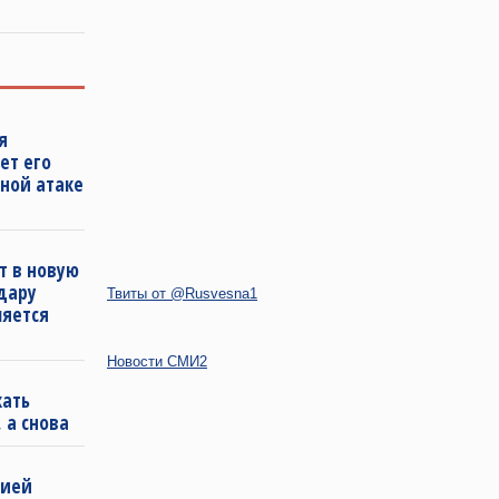
я
ет его
ной атаке
т в новую
удару
Твиты от @Rusvesna1
ляется
Новости СМИ2
кать
 а снова
бией