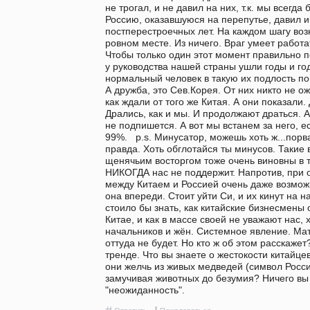
не трогал, и не давил на них, т.к. мы всегда 
Россию, оказавшуюся на перепутье, давил и 
постперестроечных лет. На каждом шагу воз
ровном месте. Из ничего. Враг умеет работат
Чтобы только один этот момент правильно по
у руководства нашей страны ушли годы и год
нормальный человек в такую их подлость пов
А дружба, это Сев.Корея. От них никто не ож
как ждали от того же Китая. А они показали.
Дрались, как и мы. И продолжают драться. А К
не подпишется. А вот мы встанем за него, е
99%.   p.s. Минусатор, можешь хоть ж...порва
правда. Хоть обглотайся ты минусов. Такие 
щенячьим восторгом тоже очень виновны в то
НИКОГДА нас не поддержит. Напротив, при 
между Китаем и Россией очень даже возможн
она впереди. Стоит уйти Си, и их кинут на нас
стоило бы знать, как китайские бизнесмены 
Китае, и как в массе своей не уважают нас, х
начальников и жён. Системное явление. Матр
оттуда не будет. Но кто ж об этом расскажет
тренде. Что вы знаете о жестокости китайцев
они желчь из живых медведей (символ России
замучивая животных до безумия? Ничего вы 
"неожиданность".