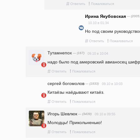
#
!
Ответить
Пожаловаться
Ирина Якубовская
— (2005
10.10 в 01:34
Но под своим руководство
#
!
Ответить
Пожаловаться
Тутамнепох
— (167)
09.10 в 10:04
надо было под амеровский авианосец шифр
#
!
Ответить
Пожаловаться
сергей богомолов
— (1933)
09.10 в 10:03
Китаёзы наёдывают китаёз. 
#
!
Ответить
Пожаловаться
Игорь Шевлюк
— (3439)
09.10 в 09:55
Молодцы! Прикольненько! 
#
!
Ответить
Пожаловаться