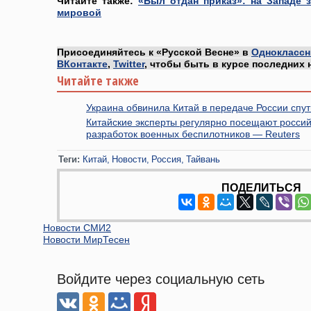
Читайте также:
«Был отдан приказ»: на Западе 
мировой
Присоединяйтесь к «Русской Весне» в
Одноклассн
ВКонтакте
,
Twitter
, чтобы быть в курсе последних 
Читайте также
Украина обвинила Китай в передаче России спу
Китайские эксперты регулярно посещают россий
разработок военных беспилотников — Reuters
Теги:
Китай
Новости
Россия
Тайвань
ПОДЕЛИТЬСЯ
Новости СМИ2
Новости МирТесен
Войдите через социальную сеть