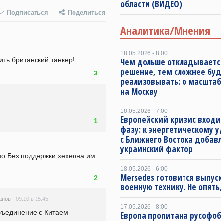
области (ВИДЕО)
Подписаться
Поделиться
Аналитика/Мнения
18.05.2026 - 8:00
ть британский танкер!
Чем дольше откладываетс
решение, тем сложнее буд
3
реализовывать: о масштаб
на Москву
18.05.2026 - 7:00
Европейский кризис входи
1
фазу: к энергетическому 
с Ближнего Востока добав
украинский фактор
о.Без поддержки хехеона им 
18.05.2026 - 6:00
Mersedes готовится выпус
2
военную технику. Не опять,
09.10 в 15:45
анов
17.05.2026 - 8:00
объединение с Китаем
Европа пропитана русофо