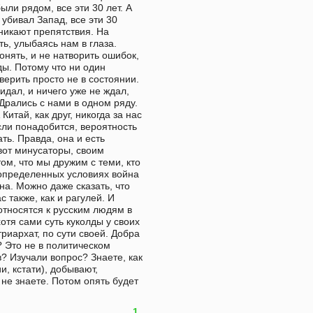
были рядом, все эти 30 лет. А 
убивал Запад, все эти 30 
никают препятствия. На 
ь, улыбаясь нам в глаза. 
нять, и не натворить ошибок, 
ы. Потому что ни один 
ерить просто не в состоянии. 
идал, и ничего уже не ждал, 
 Дрались с нами в одном ряду. 
итай, как друг, никогда за нас 
сли понадобится, вероятность 
ть. Правда, она и есть 
вот минусаторы, своим 
м, что мы дружим с теми, кто 
определенных условиях война 
а. Можно даже сказать, что 
 также, как и рагулей. И 
относятся к русским людям в 
отя сами суть куколды у своих 
иархат, по сути своей. Добра 
? Это не в политическом 
? Изучали вопрос? Знаете, как 
, кстати), добывают, 
не знаете. Потом опять будет 
1