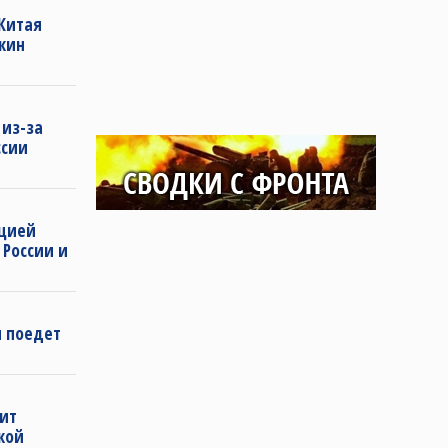
 Китая
кин
 из-за
ссии
ацией
 России и
н поедет
ит
ской