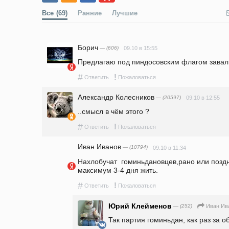
Все
(69)
Ранние
Лучшие
Борич
— (606)
09.10 в 15:55
Предлагаю под пиндосовским флагом завали
#
!
Ответить
Пожаловаться
Александр Колесников
— (20597)
09.10 в 12:55
..смысл в чём этого ?
#
!
Ответить
Пожаловаться
Иван Иванов
— (10794)
09.10 в 11:34
Нахлобучат  гоминьдановцев,рано или поздн
максимум 3-4 дня жить.
#
!
Ответить
Пожаловаться
Юрий Клейменов
— (252)
Иван Ив
Так партия гоминьдан, как раз за 