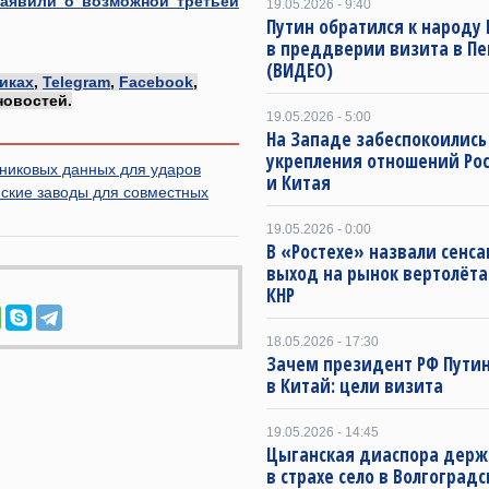
заявили о возможной третьей
19.05.2026 - 9:40
Путин обратился к народу
в преддверии визита в Пе
(ВИДЕО)
иках
,
Telegram
,
Facebook
,
новостей.
19.05.2026 - 5:00
На Западе забеспокоились
укрепления отношений Ро
тниковых данных для ударов
и Китая
ские заводы для совместных
19.05.2026 - 0:00
В «Ростехе» назвали сенс
выход на рынок вертолёта
КНР
18.05.2026 - 17:30
Зачем президент РФ Пути
в Китай: цели визита
19.05.2026 - 14:45
Цыганская диаспора держ
в страхе село в Волгоград