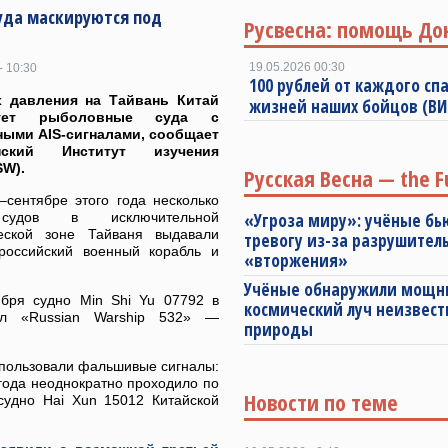
суда маскируются под
Русвесна: помощь До
19.05.2026 00:30
- 10:30
100 рублей от каждого спа
х давления на Тайвань Китай
жизней наших бойцов (В
зует рыболовные суда с
ыми AIS-сигналами, сообщает
анский Институт изучения
SW).
Русская Весна — the F
–сентябре этого года несколько
судов в исключительной
«Угроза миру»: учёные бь
еской зоне Тайваня выдавали
тревогу из-за разрушител
российский военный корабль и
«вторжения»
Учёные обнаружили мощ
тября судно Min Shi Yu 07792 в
космический луч неизвест
ал «Russian Warship 532» —
природы
использовали фальшивые сигналы:
 года неоднократно проходило по
Новости по теме
судно Hai Xun 15012 Китайской