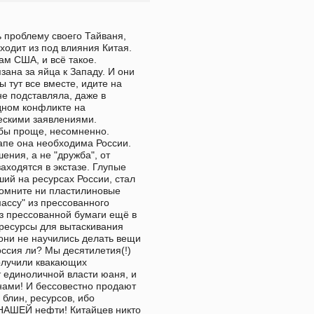
 проблему своего Тайваня, 
ходит из под влияния Китая. 
м США, и всё такое. 
ана за яйца к Западу. И они 
 тут все вместе, идите на 
не подставляла, даже в 
дном конфликте на 
ескими заявлениями. 
 бы проще, несомненно. 
пе она необходима России. 
ия, а не "дружба", от 
ходятся в экстазе. Глупые 
ий на ресурсах России, стал 
помните ни пластилиновые 
массу" из прессованного 
з прессованной бумаги ещё в 
 ресурсы для вытаскивания 
 они не научились делать вещи 
ссия ли? Мы десятилетия(!) 
олучили квакающих 
 единоличной власти юаня, и 
нами! И бессовестно продают 
блин, ресурсов, ибо 
НАШЕЙ нефти! Китайцев никто 