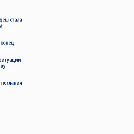
деш стала
м
 конец
 ситуации
еву
 послания