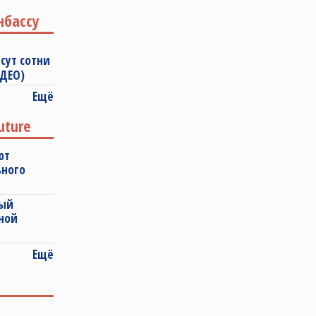
нбассу
сут сотни
ИДЕО)
Ещё
uture
ют
ьного
ный
ной
Ещё