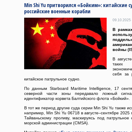
Min Shi Yu притворился «Бойким»: китайские 
российские военные корабли
09.10.2025 
В рамка
исполь
поддельн
америк
войны (I
В августе
таких 
экономич
себя за 
китайское патрульное судно.
По данным Starboard Maritime Intelligence, 17 сен
северной части зоны передавало ложный сигн
идентификатор корвета Балтийского флота «Бойкий».
В тот же период другие суда серии Min Shi Yu также 
например, Min Shi Yu 06718 в августе–сентябре 2025
Тайваньскому проливу, маскируясь под патрульное 
морской администрации (CMSA).