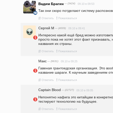
Вадим Брагин
— (3424)
09.10 в 09:53
Так они скоро потделают систему распознов
#
!
Ответить
Пожаловаться
Сергей М
— (4009)
09.10 в 09:41
Интересно какой ещё бред можно изготовить 
просто пока не хотят этот факт признавать, н
названия их страны.
#
!
Ответить
Пожаловаться
Макс
— (9631)
09.10 в 09:25
Гавеная грантоедская организация. Это вооб
название шараги. К научным заведениям от
#
!
Ответить
Пожаловаться
Captain Blood
— (22727)
09.10 в 09:05
Непонятно нафига это китайцам в конкретном
тестируют технологию на будущее.
#
!
Ответить
Пожаловаться