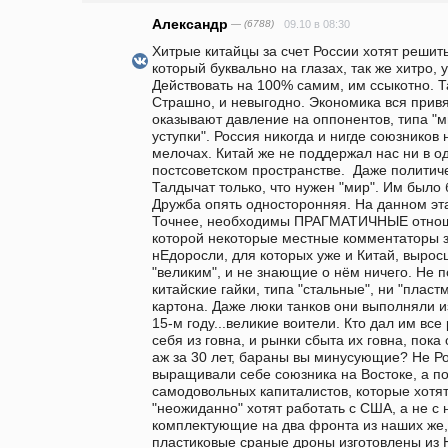
Александр
— (6788)
09.10 в 08:30
Хитрые китайцы за счет России хотят решить
который буквально на глазах, так же хитро, у
Действовать на 100% самим, им ссыкотно. Та
Страшно, и невыгодно. Экономика вся привяз
оказывают давление на оппонентов, типа "мы
уступки". Россия никогда и нигде союзников 
мелочах. Китай же не поддержал нас ни в о
постсоветском пространстве.  Даже политич
Талдычат только, что нужен "мир". Им было
Дружба опять односторонняя. На данном эта
Точнее, необходимы ПРАГМАТИЧНЫЕ отношен
которой некоторые местные комментаторы за
нЕдоросли, для которых уже и Китай, выросш
"великим", и не знающие о нём ничего. Не 
китайские гайки, типа "стальные", ни "пласт
картона. Даже люки танков они выполняли и
15-м году...великие воители. Кто дал им все
себя из говна, и рынки сбыта их говна, пока
аж за 30 лет, бараны вы минусующие? Не Ро
выращивали себе союзника на Востоке, а п
самодовольных капиталистов, которые хотят
"неожиданно" хотят работать с США, а не с 
комплектующие на два фронта из наших же, 
пластиковые сраные дроны изготовлены из 