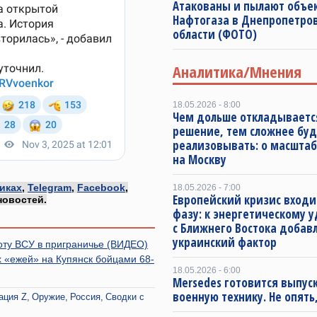
Атакованы и пылают объе
Нафтогаза в Днепропетро
области (ФОТО)
Аналитика/Мнения
18.05.2026 - 8:00
Чем дольше откладываетс
решение, тем сложнее буд
реализовывать: о масштаб
на Москву
иках
,
Telegram
,
Facebook
,
18.05.2026 - 7:00
Европейский кризис входи
новостей.
фазу: к энергетическому 
с Ближнего Востока добав
украинский фактор
оту ВСУ в приграничье (ВИДЕО)
 «ежей» на Купянск бойцами 68-
18.05.2026 - 6:00
Mersedes готовится выпус
военную технику. Не опять,
ация Z
Оружие
Россия
Сводки с