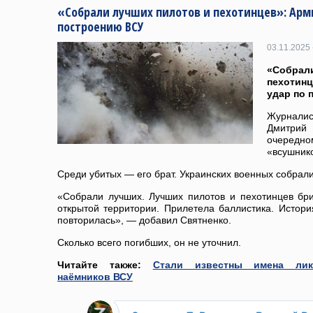
«Собрали лучших пилотов и пехотинцев»: Арми
построению ВСУ
03.11.2025 
«Собр
пехотин
удар по 
Журнали
Дмитри
очередн
«всушник
Среди убитых — его брат. Украинских военных собрал
«Собрали лучших. Лучших пилотов и пехотинцев бри
открытой территории. Прилетела баллистика. Истори
повторилась», — добавил Святненко.
Сколько всего погибших, он не уточнил.
Читайте также:
Стали известны имена ликв
наёмников ВСУ