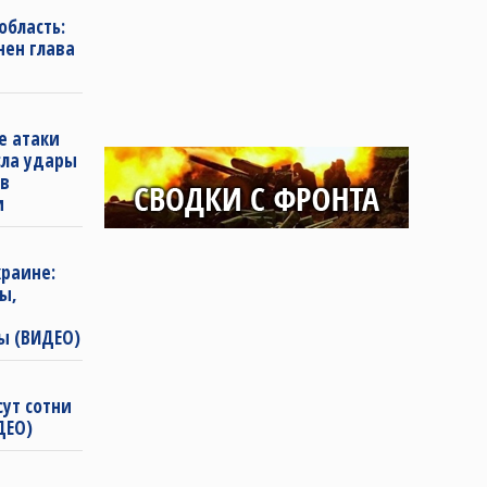
область:
нен глава
е атаки
сла удары
 в
и
раине:
ы,
ы (ВИДЕО)
сут сотни
ДЕО)