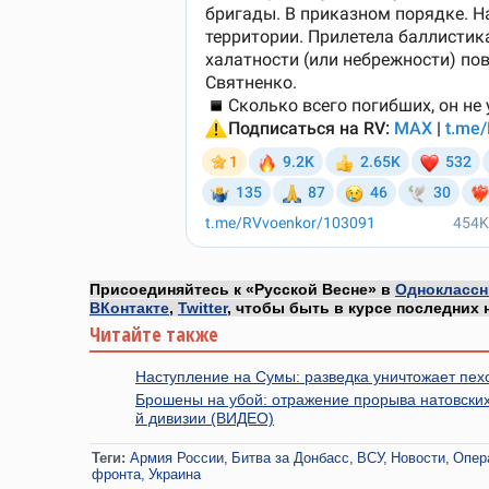
Присоединяйтесь к «Русской Весне» в
Одноклассн
ВКонтакте
,
Twitter
, чтобы быть в курсе последних 
Читайте также
Наступление на Сумы: разведка уничтожает пех
Брошены на убой: отражение прорыва натовских
й дивизии (ВИДЕО)
Теги:
Армия России
Битва за Донбасс
ВСУ
Новости
Опер
фронта
Украина