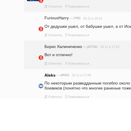
#
!
Ответить
Пожаловаться
FuriousHarry
— (785)
03.11 в 19:12
От дедушки ушел, от бабушки ушел, а от Иск
#
!
Ответить
Пожаловаться
Борис Калиниченко
— (12731)
03.11 в 17:22
Вот и отлично!
#
!
Ответить
Пожаловаться
Aleks
— (4542)
03.11 в 17:08
По некоторым разведданным погибло около 
боевиков (понятно что многие раненые тоже
#
!
Ответить
Пожаловаться
Комментарий удалён
FuriousHarry
— (785)
Парадоксов друг
Да ладно, пусть проводят на разны
поменяем.