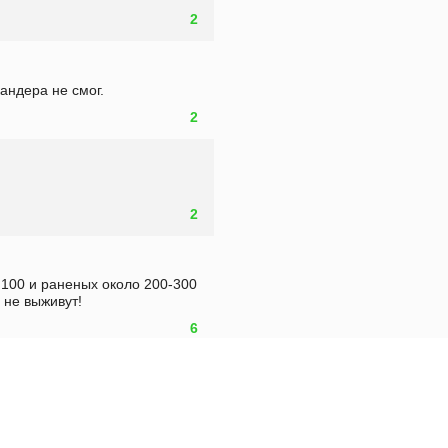
2
андера не смог. 
2
2
100 и раненых около 200-300 
 не выживут! 
6
03.11 в 19:09
х, мы не гордые, координаты 