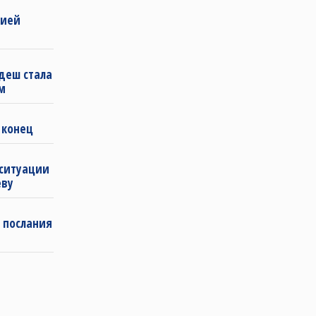
бией
деш стала
м
 конец
 ситуации
еву
 послания