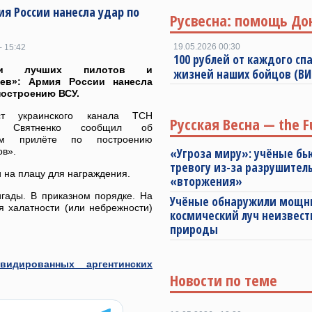
я России нанесла удар по
Русвесна: помощь До
19.05.2026 00:30
- 15:42
100 рублей от каждого спа
али лучших пилотов и
жизней наших бойцов (В
цев»: Армия России нанесла
построению ВСУ.
ст украинского канала ТСН
Русская Весна — the F
й Святненко сообщил об
ом прилёте по построению
ов».
«Угроза миру»: учёные бь
тревогу из-за разрушител
и на плацу для награждения.
«вторжения»
гады. В приказном порядке. На
Учёные обнаружили мощ
я халатности (или небрежности)
космический луч неизвест
природы
идированных аргентинских
Новости по теме