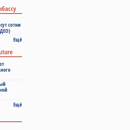
нбассу
сут сотни
ИДЕО)
Ещё
uture
ют
ьного
ный
ной
Ещё