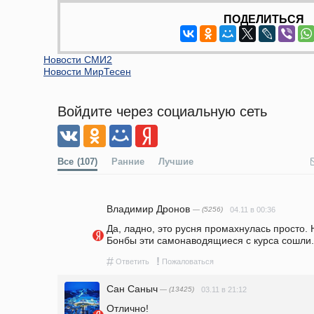
ПОДЕЛИТЬСЯ
Новости СМИ2
Новости МирТесен
Войдите через социальную сеть
Все
(107)
Ранние
Лучшие
Владимир Дронов
— (5256)
04.11 в 00:36
Да, ладно, это русня промахнулась просто. Н
Бонбы эти самонаводящиеся с курса сошли.
#
!
Ответить
Пожаловаться
Сан Саныч
— (13425)
03.11 в 21:12
Отлично!