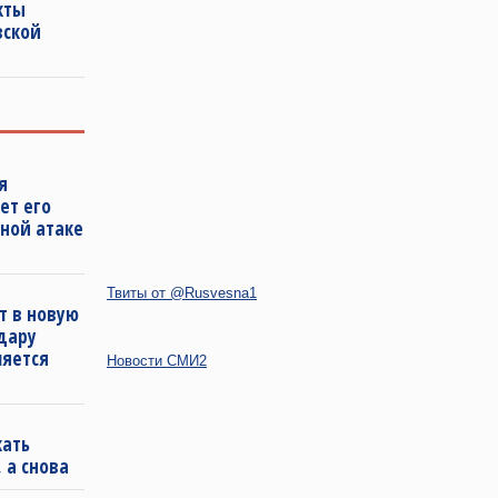
кты
вской
я
ет его
ной атаке
Твиты от @Rusvesna1
т в новую
удару
ляется
Новости СМИ2
кать
 а снова