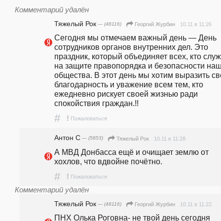
Комментарий удалён
Тяжелый Рок
— (48116)
10.11 в 11:26
Георгий Журбин
Сегодня мы отмечаем важный день — День 
сотрудников органов внутренних дел. Это 
праздник, который объединяет всех, кто служ
на защите правопорядка и безопасности наш
общества. В этот день мы хотим выразить св
благодарность и уважение всем тем, кто 
ежедневно рискует своей жизнью ради 
спокойствия граждан.!! 
#
!
Пожаловаться
Антон С
— (5853)
10.11 в 11:28
Тяжелый Рок
А МВД Донбасса ещё и очищает землю от 
хохлов, что вдвойне почётно.
#
!
Пожаловаться
Комментарий удалён
Тяжелый Рок
— (48116)
10.11 в 11:22
Георгий Журбин
ПНХ Олька Роговна- не твой день сегодня 