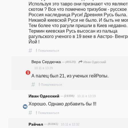
Используя это тавро они признают что являют
скотом ? Все что помечено тризубом - русское !
Россия наследница Руси! Древняя Русь была. 
Никакой киевской Руси не было. И быть не мог
Тем более что рагули пришли в Киев недавно. 
Термин киевская Русь высосан из пальца 
рагульского ученого в 19 веке в Австро- Венгри
Йой !
#
!
Пожаловаться
Вера Сердючка
— (49125)
Иван Одесский
10.11 в 13:29
А палец был 21, из ученых гейРопы.
#
!
Пожаловаться
Иван Одесский
— (19396)
10.11 в 13:19
Хорошо. Однако добавить бы !!!
#
!
Пожаловаться
Рэйчел
— (81841)
10.11 в 12:32