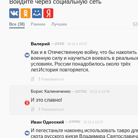
Войдите через социальную сеть
Все
(38)
Ранние
Лучшие
Валерий
— (2433)
10.11 в 15:47
Как и в Отечественную войну, что бы накопить 
военную силу и научиться воевать в реальных
условиях, России понадобилось около трёх 
лет.История повторяется.
#
!
Пожаловаться
Борис Калиниченко
— (12731)
10.11 в 14:39
И это славно!
#
!
Пожаловаться
Иван Одесский
— (19396)
10.11 в 13:27
И пегестаньте наконец использовать тавро для
скота русского князя Владимира Святославича 