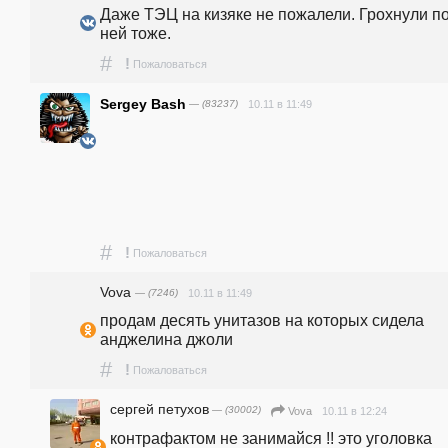
Даже ТЭЦ на кизяке не пожалели. Грохнули по
ней тоже.
#
!
Пожаловаться
Sergey Bash
— (83237)
10.11 в 11:49
#
!
Пожаловаться
Vova
— (7246)
10.11 в 11:49
продам десять унитазов на которых сидела 
анджелина джоли
#
!
Пожаловаться
сергей петухов
— (30002)
10.11 в 12:24
Vova
контрафактом не занимайся !! это уголовка