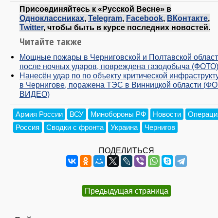
Присоединяйтесь к «Русской Весне» в
Одноклассниках
,
Telegram
,
Facebook
,
ВКонтакте
,
Twitter
, чтобы быть в курсе последних новостей.
Читайте также
Мощные пожары в Черниговской и Полтавской област
после ночных ударов, повреждена газодобыча (ФОТО
Нанесён удар по по объекту критической инфраструкт
в Чернигове, поражена ТЭС в Винницкой области (ФО
ВИДЕО)
Армия России
ВСУ
Минобороны РФ
Новости
Операци
Россия
Сводки с фронта
Украина
Чернигов
ПОДЕЛИТЬСЯ
Предыдущая страница