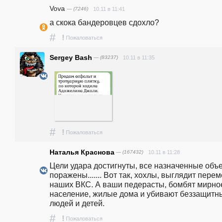
Vova
— (7246)
10.11 в 11:41
а скока бандеровцев сдохло?
#
!
Пожаловаться
Sergey Bash
— (83237)
10.11 в 11:35
#
!
Пожаловаться
Наталья Краснова
— (167432)
10.11 в 11:28
Цели удара достигнуты, все назначенные объе
поражены....... Вот так, хохлы, выглядит перемо
наших ВКС. А ваши педерасты, бомбят мирное
население, жилые дома и убивают беззащитны
людей и детей. 
#
!
Пожаловаться