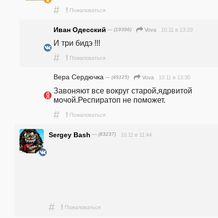
#
!
Пожаловаться
Иван Одесский
— (19396)
10.11 в 13:20
Vova
И три бидэ !!!
#
!
Пожаловаться
Вера Сердючка
— (49125)
10.11 в 13:30
Vova
Завоняют все вокруг старой,ядрвитой 
мочой.Респиратоп не поможет.
#
!
Пожаловаться
Sergey Bash
— (83237)
10.11 в 11:44
#
!
Пожаловаться