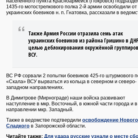
населённого пункта Красноармейск (Покровск) подразде
1435-го мотострелкового полка 2-й армии освободили от
украинских боевиков н. п. Гнатовка, рассказали в ведомс
Также Армия России отразила семь атак
украинских боевиков из района Гришино в ДНР
целью деблокирования окружённой группиро
ВСУ.
ВС РФ сорвали 2 попытки боевиков 425-го штурмового п
«Скала» ВСУ вырваться из кольца в северном и северо-
западном направлениях.
В Димитрове (Мирнограде) наши войска развивают
наступление в мкр. Восточный, в южной части города и в
направлении мкр. Западный.
Также в ведомстве подтвердили
освобождение Нового
Сладкого
в Запорожской области.
Читайте также:
Для удара русские узнали о месте сб