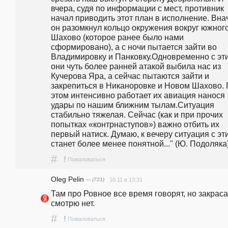
вчера, судя по информации с мест, противник 
начал приводить этот план в исполнение. Внач
он разомкнул кольцо окружения вокруг южного
Шахово (которое ранее было нами 
сформировано), а с ночи пытается зайти во 
Владимировку и Панковку.Одновременно с эти
они чуть более ранней атакой выбила нас из 
Кучерова Яра, а сейчас пытаются зайти и 
закрепиться в Никаноровке и Новом Шахово. 
этом интенсивно работает их авиация нанося 
удары по нашим ближним тылам.Ситуация 
стабильно тяжелая. Сейчас (как и при прочих 
попытках «контрнаступов») важно отбить их 
первый натиск. Думаю, к вечеру ситуация с эти
станет более менее понятной..." (Ю. Подоляка
#
!
Пожаловаться
Oleg Pelin
— (721)
10.11 в 13:31
Там про Ровное все время говорят, но закраса 
смотрю нет.
#
!
Пожаловаться