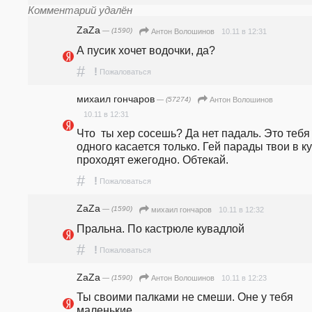
Комментарий удалён
ZaZa
— (1590)
10.11 в 12:31
Антон Волошинов
А пусик хочет водочки, да?
#
!
Пожаловаться
михаил гончаров
— (57274)
Антон Волошинов
10.11 в 12:31
Что  ты хер сосешь? Да нет падаль. Это тебя 
одного касается только. Гей парады твои в ку
проходят ежегодно. Обтекай.
#
!
Пожаловаться
ZaZa
— (1590)
10.11 в 12:32
михаил гончаров
Пральна. По кастрюле кувадлой
#
!
Пожаловаться
ZaZa
— (1590)
10.11 в 12:23
Антон Волошинов
Ты своими палками не смеши. Оне у тебя 
маленькие