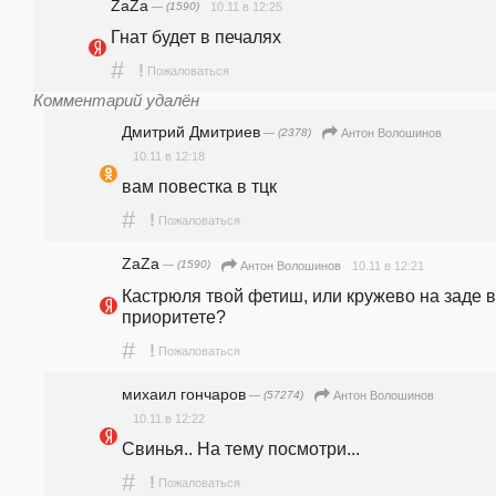
ZaZa
— (1590)
10.11 в 12:25
Гнат будет в печалях
#
!
Пожаловаться
Комментарий удалён
Дмитрий Дмитриев
— (2378)
Антон Волошинов
10.11 в 12:18
вам повестка в тцк
#
!
Пожаловаться
ZaZa
— (1590)
10.11 в 12:21
Антон Волошинов
Кастрюля твой фетиш, или кружево на заде в 
приоритете?
#
!
Пожаловаться
михаил гончаров
— (57274)
Антон Волошинов
10.11 в 12:22
Свинья.. На тему посмотри...
#
!
Пожаловаться