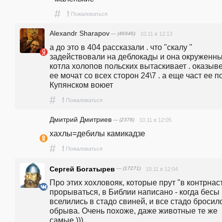
#
!
Пожаловаться
Alexandr Sharapov
— (46946)
10.11 в 12:13
а до это в 404 рассказали . что "скалу " 
задействовали на деблокады и она окруженных
котла холопов польских вытаскивает . оказыве
ее мочат со всех сторон 24\7 . а еще част ее по
Купянском воюет 
#
!
Пожаловаться
Дмитрий Дмитриев
— (2378)
10.11 в 12:05
хахлы=дебилы камикадзе
#
!
Пожаловаться
Сергей Богатырев
— (17271)
10.11 в 12:04
Про этих хохловояк, которые прут "в контрнаст
прорываться, в Библии написано - когда бесы 
вселились в стадо свиней, и все стадо бросило
обрыва. Очень похоже, даже животные те же 
самые )))