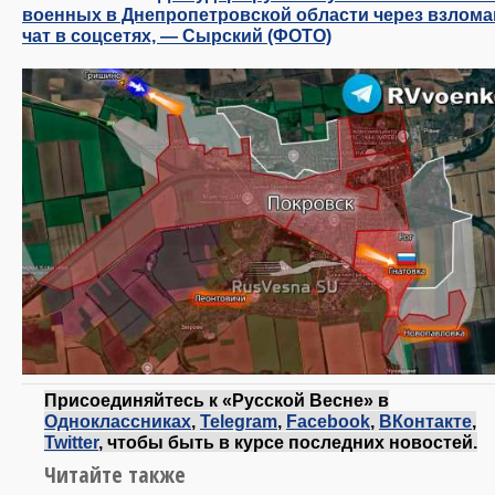
военных в Днепропетровской области через взлом
чат в соцсетях, — Сырский (ФОТО)
Присоединяйтесь к «Русской Весне» в
Одноклассниках
,
Telegram
,
Facebook
,
ВКонтакте
,
Twitter
, чтобы быть в курсе последних новостей.
Читайте также