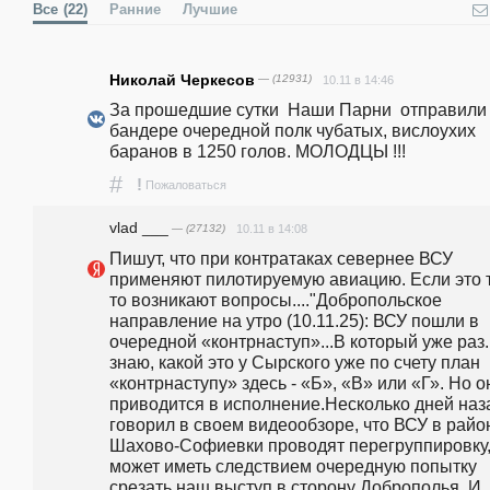
Все
(22)
Ранние
Лучшие
Николай Черкесов
— (12931)
10.11 в 14:46
За прошедшие сутки  Наши Парни  отправили к
бандере очередной полк чубатых, вислоухих 
баранов в 1250 голов. МОЛОДЦЫ !!!
#
!
Пожаловаться
vlad ___
— (27132)
10.11 в 14:08
Пишут, что при контратаках севернее ВСУ 
применяют пилотируемую авиацию. Если это та
то возникают вопросы...."Добропольское 
направление на утро (10.11.25): ВСУ пошли в 
очередной «контрнаступ»...В который уже раз.
знаю, какой это у Сырского уже по счету план 
«контрнаступу» здесь - «Б», «В» или «Г». Но он
приводится в исполнение.Несколько дней наза
говорил в своем видеообзоре, что ВСУ в район
Шахово-Софиевки проводят перегруппировку, 
может иметь следствием очередную попытку 
срезать наш выступ в сторону Доброполья. И 