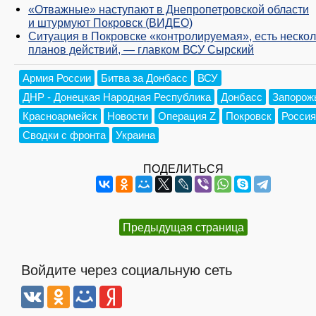
«Отважные» наступают в Днепропетровской области
и штурмуют Покровск (ВИДЕО)
Ситуация в Покровске «контролируемая», есть нескол
планов действий, — главком ВСУ Сырский
Армия России
Битва за Донбасс
ВСУ
ДНР - Донецкая Народная Республика
Донбасс
Запорож
Красноармейск
Новости
Операция Z
Покровск
Россия
Сводки с фронта
Украина
ПОДЕЛИТЬСЯ
Предыдущая страница
Войдите через социальную сеть