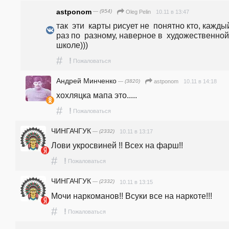
astponom
— (954)
10.11 в 13:47
Oleg Pelin
так  эти  карты рисует не  понятно кто, каждый 
раз по  разному, наверное в  художественной  
школе)))
#
!
Пожаловаться
Андрей Минченко
— (3820)
10.11 в 14:18
astponom
хохляцка мапа это.....
#
!
Пожаловаться
ЧИНГАЧГУК
— (2332)
10.11 в 13:17
Лови укросвиней !! Всех на фарш!! 
#
!
Пожаловаться
ЧИНГАЧГУК
— (2332)
10.11 в 13:15
Мочи наркоманов!! Всуки все на наркоте!!! 
#
!
Пожаловаться