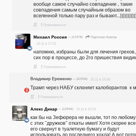
вообще самое случайно совпадение , такие 
совпадения самым случайным образом во 
вселенной только пару раз и бывают...))))))))))
#
!
Пожаловаться
Михаил Россия
— (11978)
Партизан Ковпак
10.11 в 17:02
напомню, избраны были для лечения грехов, 
сих пор в процессе, до 2го пришествия видим
#
!
Пожаловаться
Владимир Еременко
— (22594)
10.11 в 15:56
Трамп через НАБУ склоняет калоборантов  к 
#
!
Пожаловаться
Алекс Дикар
— (12694)
10.11 в 15:53
как бы на Зефюрера не вышли, тот по любому 
с этих "дружков" откаты имел! Хотя скорее всег
его свернут в туалетную бумагу и будут 
использовать до последнего хохла! А вот пото