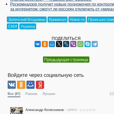
Роскомнадзор получит новые полномочия по контрол
за интернетом: смогут ли россиян отключить от «мира
Зеленский Владимир
Криминал
Новости
Происшествия
СМИ
Украина
ПОДЕЛИТЬСЯ
Предыдущая страница
Войдите через социальную сеть
Все
(87)
Ранние
Лучшие
Александр Колесников
— (20597)
11.11 в 07:21