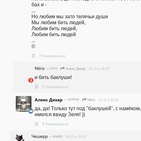
бах и -
...
Но любим мы зато телячьи души
Мы любим бить людей,
Любим бить людей,
Любим бить людей
...
©
#
!
Пожаловаться
Nitrix
— (747)
10.11 в 16:00
Алекс Дикар
и бить баклуши!
#
!
Пожаловаться
Алекс Дикар
— (12694)
10.11 в 16:01
Nitrix
да, да! Только тут под "баклушей", с намёком, 
имелся ввиду Зеля! ))
#
!
Пожаловаться
Чеширр
— (6440)
10.11 в 15:52