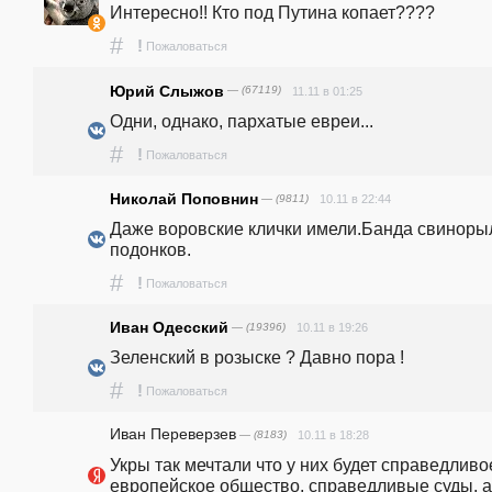
Интересно!! Кто под Путина копает????
#
!
Пожаловаться
Юрий Слыжов
— (67119)
11.11 в 01:25
Одни, однако, пархатые евреи...
#
!
Пожаловаться
Николай Поповнин
— (9811)
10.11 в 22:44
Даже воровские клички имели.Банда свиноры
подонков.
#
!
Пожаловаться
Иван Одесский
— (19396)
10.11 в 19:26
Зеленский в розыске ? Давно пора !
#
!
Пожаловаться
Иван Переверзев
— (8183)
10.11 в 18:28
Укры так мечтали что у них будет справедливое
европейское общество, справедливые суды, а 