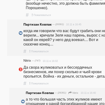
(вообще нечестно, это должна быть фамилия
Порошенко). 
#
!
Пожаловаться
Партизан Ковпак
— (26361)
10.11 в 16:45
когда им говорили что вас будут грабить они не
верили... кричали Зеля наш парень, вырос с на
какой он еврей? у него дед воевал.... Вот и 
сказочке конец.... 
#
!
Пожаловаться
Nitrix
— (747)
10.11 в 16:02
Да свора жуликоватых и бессердечных 
бизнесменов, им похер сколько и чьей крови 
прольется. Война - их деньги, остальное - дета
#
!
Пожаловаться
Партизан Ковпак
— (26361)
10.11 в 16:40
Nitrix
а то что большая часть этих жуликов имеют 
отношение к одной богоизбранной нацие это 