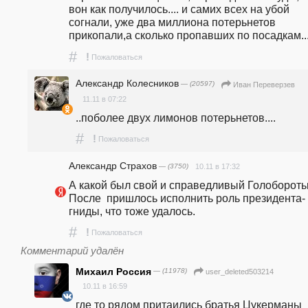
вон как получилось.... и самих всех на убой 
согнали, уже два миллиона потерьнетов 
прикопали,а сколько пропавших по посадкам...
#
!
Пожаловаться
Александр Колесников
— (20597)
Иван Переверзев
11.11 в 07:22
..поболее двух лимонов потерьнетов....
#
!
Пожаловаться
Александр Страхов
— (3750)
10.11 в 17:32
А какой был свой и справедливый Голоборотьк
После  пришлось исполнить роль президента-
гниды, что тоже удалось. 
#
!
Пожаловаться
Комментарий удалён
Михаил Россия
— (11978)
user_deleted503214
10.11 в 16:59
где то рядом притаились братья Цукерманы 