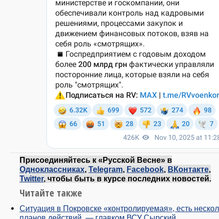
Присоединяйтесь к «Русской Весне» в
Одноклассниках
,
Telegram
,
Facebook
,
ВКонтакте
,
Twitter
, чтобы быть в курсе последних новостей.
Читайте также
Ситуация в Покровске «контролируемая», есть нескол
планов действий, — главком ВСУ Сырский