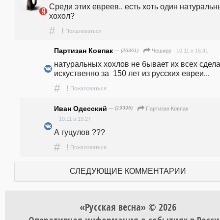
Среди этих евреев.. есть хоть один натуральн
хохол?
#
!
Пожаловаться
Партизан Ковпак
— (26361)
10.11 в 16:41
Чеширр
натуральных хохлов не бывает их всех сдела
искуственно за  150 лет из русских евреи...
#
!
Пожаловаться
Иван Одесский
— (19396)
Партизан Ковпак
10.11 в 19:27
А гуцулов ???
#
!
Пожаловаться
СЛЕДУЮЩИЕ КОММЕНТАРИИ
«Русская весна» © 2026