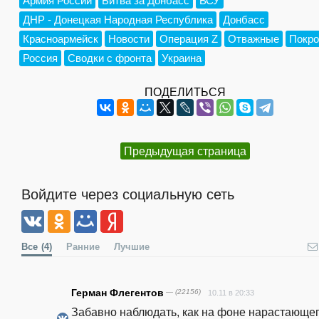
Армия России
Битва за Донбасс
ВСУ
ДНР - Донецкая Народная Республика
Донбасс
Красноармейск
Новости
Операция Z
Отважные
Покро
Россия
Сводки с фронта
Украина
ПОДЕЛИТЬСЯ
Предыдущая страница
Войдите через социальную сеть
Все
(4)
Ранние
Лучшие
Герман Флегентов
— (22156)
10.11 в 20:33
Забавно наблюдать, как на фоне нарастающег