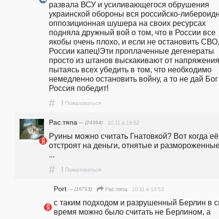
развала ВСУ и усиливающегося обрушения 
украинской обороны вся российско-либероидн
оппозиционная шушера на своих ресурсах 
подняла дружный вой о том, что в России все 
якобы очень плохо, и если не остановить СВО,
России капец!Эти проплаченные дегенераты 
просто из штанов выскакивают от напряжения,
пытаясь всех убедить в том, что необходимо 
немедленно остановить войну, а то не дай Бог 
Россия победит! 
#
!
Пожаловаться
Рас.тяпа
— (24364)
10.11 в 19:52
Руины можно считать Гнатовкой? Вот когда её 
отстроят на деньги, отнятые и размороженные
...
#
!
Пожаловаться
Port
— (16713)
10.11 в 19:53
Рас.тяпа
с таким подходом и разрушенный Берлин в с
время можно было считать не Берлином, а 