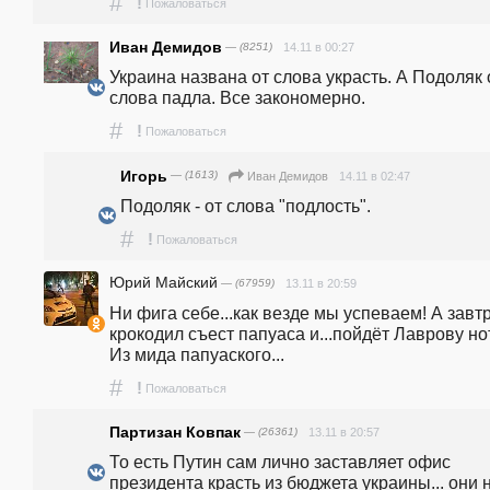
#
!
Пожаловаться
Иван Демидов
— (8251)
14.11 в 00:27
Украина названа от слова украсть. А Подоляк о
слова падла. Все закономерно.
#
!
Пожаловаться
Игорь
— (1613)
14.11 в 02:47
Иван Демидов
Подоляк - от слова "подлость".
#
!
Пожаловаться
Юрий Майский
— (67959)
13.11 в 20:59
Ни фига себе...как везде мы успеваем! А завтр
крокодил съест папуаса и...пойдёт Лаврову нот
Из мида папуаского...
#
!
Пожаловаться
Партизан Ковпак
— (26361)
13.11 в 20:57
То есть Путин сам лично заставляет офис 
президента красть из бюджета украины... они н