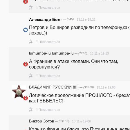
#
!
Пожаловаться
Александр Болг
— (645)
13.11 в 19:22
Петров и Боширов разводили по телефону,как 
лохов..))
#
!
Пожаловаться
lumumba-lu lumumba-lu
— (2236)
13.11 в 19:13
А Франция в атаке клопами. Они что там, 
соревнуются?
#
!
Пожаловаться
ВЛАДИМИР РУССКИЙ !!!!!
— (35429)
13.11 в 19:06
Логическое продолжение ПРОШЛОГО - брехат
как ГЕББЕЛЬС!
#
!
Пожаловаться
Виктор Зотов
— (33153)
13.11 в 19:06
Коль во Франции блоха, это Путина вина, если 