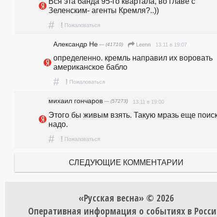
Вся эта банда 95-го квартала, во главе с 
Зеленским- агенты Кремля?..))
#
!
Пожаловаться
Александр Не
— (41710)
13.11 в 19:07
Leenn
определенно. кремль направил их воровать 
американское бабло
#
!
Пожаловаться
михаил гончаров
— (57273)
13.11 в 19:00
Этого бы живым взять. Такую мразь еще поиск
надо.
#
!
Пожаловаться
СЛЕДУЮЩИЕ КОММЕНТАРИИ
«Русская весна» © 2026
Оперативная информация о событиях в Росси