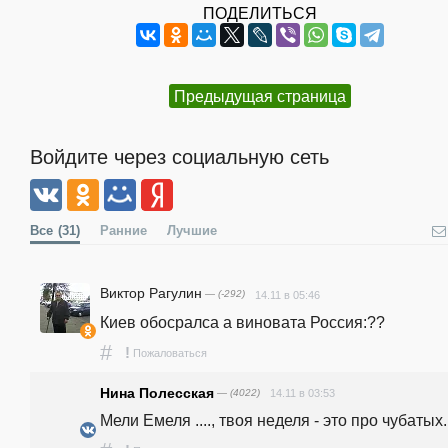
ПОДЕЛИТЬСЯ
Предыдущая страница
Войдите через социальную сеть
Все
(31)
Ранние
Лучшие
Виктор Рагулин
— (-292)
14.11 в 05:46
Киев обосралса а виновата Россия:??
#
!
Пожаловаться
Нина Полесская
— (4022)
14.11 в 03:53
Мели Емеля ...., твоя неделя - это про чубатых..