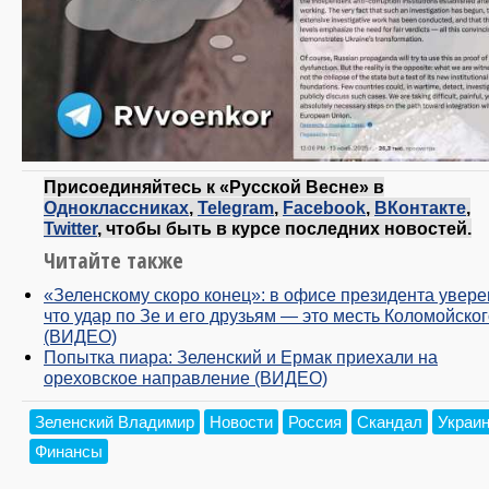
Присоединяйтесь к «Русской Весне» в
Одноклассниках
,
Telegram
,
Facebook
,
ВКонтакте
,
Twitter
, чтобы быть в курсе последних новостей.
Читайте также
«Зеленскому скоро конец»: в офисе президента увере
что удар по Зе и его друзьям — это месть Коломойско
(ВИДЕО)
Попытка пиара: Зеленский и Ермак приехали на
ореховское направление (ВИДЕО)
Зеленский Владимир
Новости
Россия
Скандал
Украи
Финансы