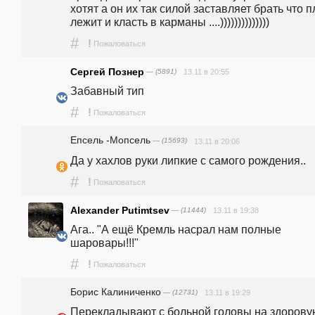
хотят а он их так силой заставляет брать что п
лежит и класть в карманы ....))))))))))))))
#
!
Пожаловаться
Сергей Познер
— (5891)
13.11 в 20:55
Забавный тип
#
!
Пожаловаться
Епсель -Мопсель
— (15693)
13.11 в 20:06
Да у хахлов руки липкие с самого рождения..
#
!
Пожаловаться
Alexander Putimtsev
— (11444)
13.11 в 19:38
Ага.. "А ещё Кремль насрал нам полные 
шаровары!!!"
#
!
Пожаловаться
Борис Калиниченко
— (12731)
13.11 в 19:29
Перекладывают с больной головы на здорову