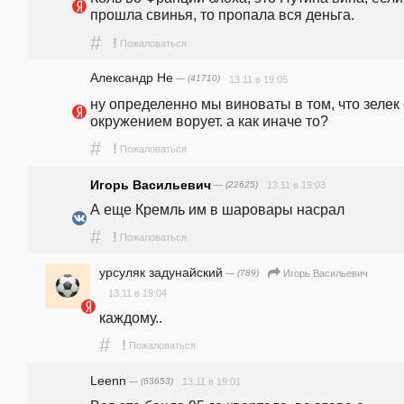
прошла свинья, то пропала вся деньга.
#
!
Пожаловаться
Александр Не
— (41710)
13.11 в 19:05
ну определенно мы виноваты в том, что зелек с
окружением ворует. а как иначе то?
#
!
Пожаловаться
Игорь Васильевич
— (22625)
13.11 в 19:03
А еще Кремль им в шаровары насрал
#
!
Пожаловаться
урсуляк задунайский
— (789)
Игорь Васильевич
13.11 в 19:04
каждому..
#
!
Пожаловаться
Leenn
— (63653)
13.11 в 19:01