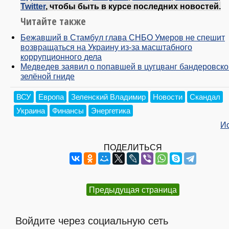
Twitter
, чтобы быть в курсе последних новостей.
Читайте также
Бежавший в Стамбул глава СНБО Умеров не спешит
возвращаться на Украину из-за масштабного
коррупционного дела
Медведев заявил о попавшей в цугцванг бандеровско
зелёной гниде
ВСУ
Европа
Зеленский Владимир
Новости
Скандал
Украина
Финансы
Энергетика
И
ПОДЕЛИТЬСЯ
Предыдущая страница
Войдите через социальную сеть