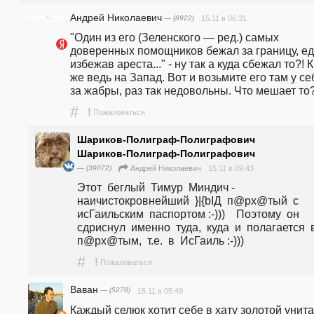
Андрей Николаевич
— (8922)
15.11 в 06:31
"Один из его (Зеленского — ред.) самых 
доверенных помощников бежал за границу, ед
избежав ареста..." - ну так а куда сбежал то?! К
же ведь на Запад. Вот и возьмите его там у себ
за жабры, раз так недовольны. Что мешает то?
#
!
Пожаловаться
Шариков-Полиграф-Полиграфович
Шариков-Полиграф-Полиграфович
— (39072)
15.11 в 09:43
Андрей Николаевич
Этот  беглый  Тимур  Миндич - 
наичистокровнейший  }|{bIД  п@px@тый  с  
исГаильским  паспортом :-)))    Поэтому  он  
сдриснул  именно  туда,  куда  и  полагается  в
п@px@тым,  т.е.  в  ИсГаиль :-)))
#
!
Пожаловаться
Ваван
— (5278)
15.11 в 05:49
Каждый селюк хотит себе в хату золотой унитаз