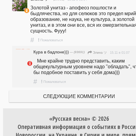
Золотой унитаз - апофеоз пошлости и 
быдлячества, но для селюков это предел мрий.
образование, не наука, не культура, а золотой 
унитаз, и в этом они все, вся их омерзительная
сущность. Фууу!
#
!
Пожаловаться
Кура в бадлоне)))
— (93691)
15.11 в 01:07
Элина ツ
   Мне крайне трудно представить, каким 
общекультурным уровнем надо "обладать", чт
бы подобное поставить у себя дома)))
#
!
Пожаловаться
СЛЕДУЮЩИЕ КОММЕНТАРИИ
«Русская весна» © 2026
Оперативная информация о событиях в Росси
Новороссии, на Украине, в Сирии и мире, пря