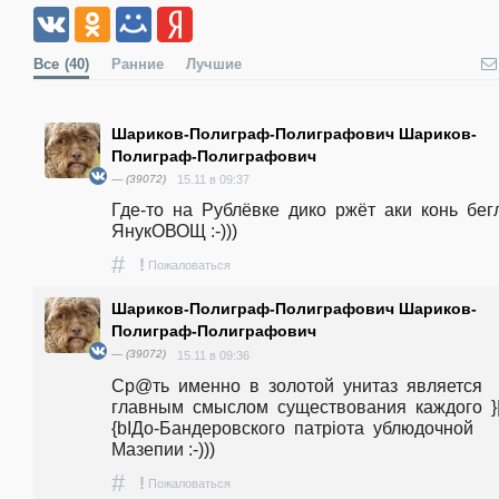
Все
(40)
Ранние
Лучшие
Шариков-Полиграф-Полиграфович Шариков-
Полиграф-Полиграфович
— (39072)
15.11 в 09:37
Где-то  на  Рублёвке  дико  ржёт  аки  конь  бегл
ЯнукОВОЩ :-)))
#
!
Пожаловаться
Шариков-Полиграф-Полиграфович Шариков-
Полиграф-Полиграфович
— (39072)
15.11 в 09:36
Cp@ть  именно  в  золотой  унитаз  является  
главным  смыслом  существования  каждого  }
{bIДо-Бандеровского  патріота  ублюдочной  
Мазепии :-)))
#
!
Пожаловаться