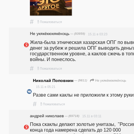
#
!
Пожаловаться
Не укякёкюкякёнэць
— (93959)
15.11 в 03:23
Жила-была этническая хазарская ОПГ по выво
денег за рубеж и решила ОПГ выводить деньги
государственном уровне, а каклов сжечь в топк
войны. И понеслось.
#
!
Пожаловаться
Николай Поповнин
— (9811)
Не укякёкюкякёнэць
15.11 в 05:21
Разве сами каклы не приложили к этому руки
#
!
Пожаловаться
андpeй николаев
— (69718)
15.11 в 03:11
Пока скаклы делают золотые унитазы,  "Россия
конца года намерена сделать до 120 000 