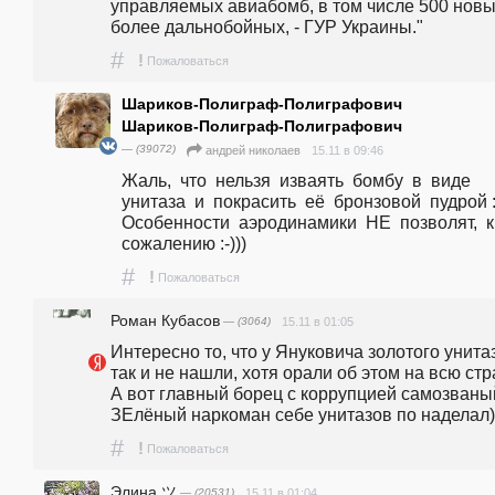
управляемых авиабомб, в том числе 500 новых
более дальнобойных, - ГУР Украины." 
#
!
Пожаловаться
Шариков-Полиграф-Полиграфович
Шариков-Полиграф-Полиграфович
— (39072)
15.11 в 09:46
андpeй николаев
Жаль,  что  нельзя  изваять  бомбу  в  виде  
унитаза  и  покрасить  её  бронзовой  пудрой :-)))
Особенности  аэродинамики  НЕ  позволят,  к  
сожалению :-)))
#
!
Пожаловаться
Роман Кубасов
— (3064)
15.11 в 01:05
Интересно то, что у Януковича золотого унитаз
так и не нашли, хотя орали об этом на всю стра
А вот главный борец с коррупцией самозваный
ЗЕлёный наркоман себе унитазов по наделал)
#
!
Пожаловаться
Элина ツ
— (20531)
15.11 в 01:04