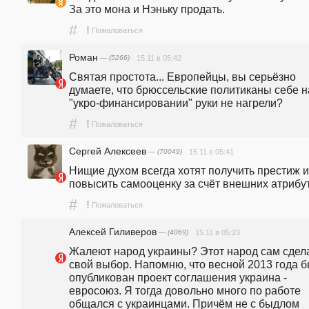
За это мона и Нэньку продать.
#
!
Пожаловаться
Роман
— (5266)
15.11 в 05:42
Святая простота... Европейцы, вы серьёзно 
думаете, что брюссельские политиканы себе на
"укро-финансировании" руки не нагрели? 
#
!
Пожаловаться
Сергей Алексеев
— (70049)
15.11 в 05:41
Нищие духом всегда хотят получить престиж и 
повысить самооценку за счёт внешних атрибу
#
!
Пожаловаться
Алексей Гиливеров
— (4069)
15.11 в 05:23
Жалеют народ украины? Этот народ сам сдела
свой выбор. Напомню, что весной 2013 года б
опубликован проект соглашения украина - 
евросоюз. Я тогда довольно много по работе 
общался с украинцами. Причём не с быдлом 