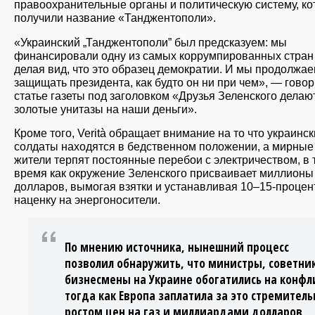
правоохранительные органы и политическую систему, к
получили название «Танджентополи».
«Украинский „Танджентополи” был предсказуем: мы
финансировали одну из самых коррумпированных стран
делая вид, что это образец демократии. И мы продолжа
защищать президента, как будто он ни при чем», — говор
статье газеты под заголовком «Друзья Зеленского делаю
золотые унитазы на наши деньги».
Кроме того, Verità обращает внимание на то что украинс
солдаты находятся в бедственном положении, а мирные
жители терпят постоянные перебои с электричеством, в 
время как окружение Зеленского присваивает миллионы
долларов, вымогая взятки и устанавливая 10–15-проце
наценку на энергоносители.
По мнению источника, нынешний процесс
позволил обнаружить, что министры, советни
бизнесмены на Украине обогатились на конфл
тогда как Европа заплатила за это стремител
ростом цен на газ и миллиардами долларов