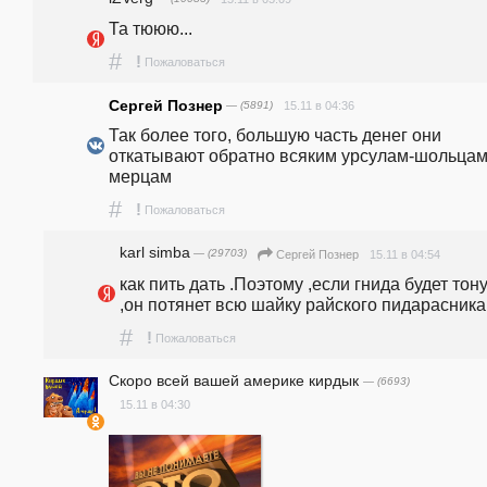
Та тююю...
#
!
Пожаловаться
Сергей Познер
— (5891)
15.11 в 04:36
Так более того, большую часть денег они 
откатывают обратно всяким урсулам-шольцам
мерцам
#
!
Пожаловаться
karl simba
— (29703)
15.11 в 04:54
Сергей Познер
как пить дать .Поэтому ,если гнида будет тону
,он потянет всю шайку райского пидарасника 
#
!
Пожаловаться
Скоро всей вашей америке кирдык
— (6693)
15.11 в 04:30