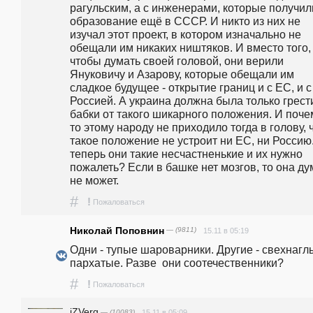
рагульским, а с инженерами, которые получили
образование ещё в СССР. И никто из них не 
изучал этот проект, в котором изначально не 
обещали им никаких ништяков. И вместо того, 
чтобы думать своей головой, они верили 
Януковичу и Азарову, которые обещали им 
сладкое будущее - открытие границ и с ЕС, и с 
Россией. А украина должна была только грести
бабки от такого шикарного положения. И поче
то этому народу не приходило тогда в голову, ч
такое положение не устроит ни ЕС, ни Россию.
теперь они такие несчастненькие и их нужно 
пожалеть? Если в башке нет мозгов, то она дум
не может.
#
!
Пожаловаться
Николай Поповнин
— (9811)
15.11 в 05:19
Одни - тупые шароварники. Другие - свехнаглые
пархатые. Разве  они соотечественники?
#
!
Пожаловаться
iZVerg
— (10083)
15.11 в 05:09