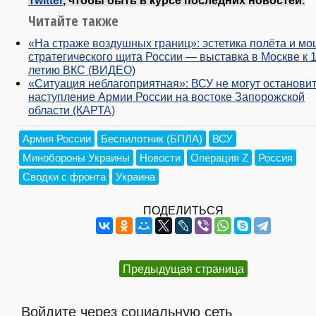
Twitter
, чтобы быть в курсе последних новостей.
Читайте также
«На страже воздушных границ»: эстетика полёта и мо
стратегического щита России — выставка в Москве к 1
летию ВКС (ВИДЕО)
«Ситуация неблагоприятная»: ВСУ не могут останови
наступление Армии России на востоке Запорожской
области (КАРТА)
Армия России
Беспилотник (БПЛА)
ВСУ
Минобороны Украины
Новости
Операция Z
Россия
Сводки с фронта
Украина
ПОДЕЛИТЬСЯ
Предыдущая страница
Войдите через социальную сеть