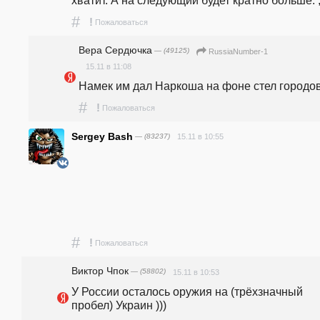
хватит. А на следующий будет кратно больше. ;
#
!
Пожаловаться
Вера Сердючка
— (49125)
RussiaNumber-1
15.11 в 11:08
Намек им дал Наркоша на фоне стел городов
#
!
Пожаловаться
Sergey Bash
— (83237)
15.11 в 10:55
#
!
Пожаловаться
Виктор Чпок
— (58802)
15.11 в 10:53
У России осталось оружия на (трёхзначный 
пробел) Украин )))