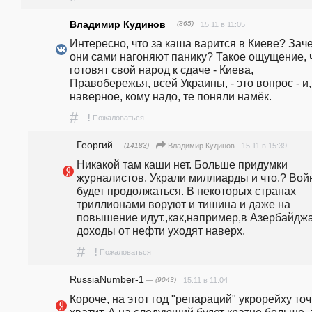
Владимир Кудинов
— (865)
15.11 в 11:05
Интересно, что за каша варится в Киеве? Заче
они сами нагоняют панику? Такое ощущение, ч
готовят свой народ к сдаче - Киева, 
Правобережья, всей Украины, - это вопрос - и, 
наверное, кому надо, те поняли намёк. 
#
!
Пожаловаться
Георгий
— (14183)
15.11 в 15:39
Владимир Кудинов
Никакой там каши нет. Больше придумки 
журналистов. Украли миллиарды и что.? Войн
будет продолжаться. В некоторых странах 
триллионами воруют и тишина и даже на 
повышение идут.,как,например,в Азербайджа
доходы от нефти уходят наверх.
#
!
Пожаловаться
RussiaNumber-1
— (9043)
15.11 в 11:04
Короче, на этот год "репараций" укрорейху точ