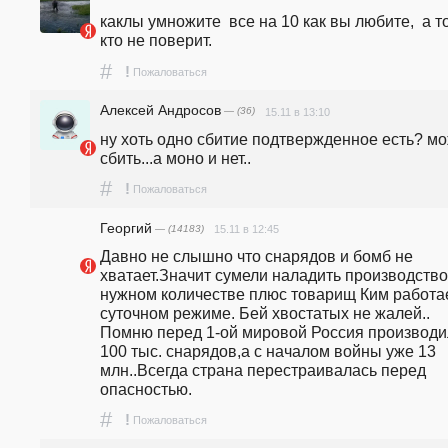
каклы умножите  все на 10 как вы любите,  а то
кто не поверит. 
#
!
Пожаловаться
Алексей Андросов
— (36)
15.11 в 13:10
ну хоть одно сбитие подтвержденное есть? мо
сбить...а моно и нет..
#
!
Пожаловаться
Георгий
— (14183)
15.11 в 12:45
Давно не слышно что снарядов и бомб не 
хватает.Значит сумели наладить производство 
нужном количестве плюс товарищ Ким работае
суточном режиме. Бей хвостатых не жалей.. 
Помню перед 1-ой мировой Россия производи
100 тыс. снарядов,а с началом войны уже 13 
млн..Всегда страна перестраивалась перед 
опасностью.
#
!
Пожаловаться