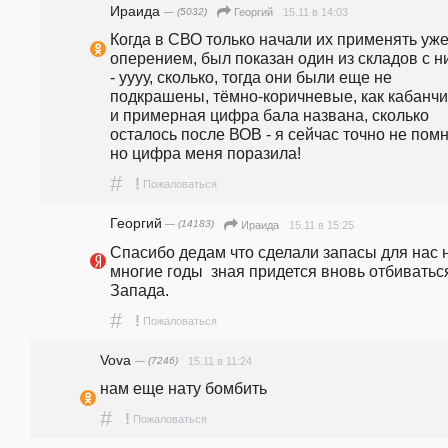
Ираида
— (5032)
15.11 в 14:03
Георгий
Когда в СВО только начали их применять уже 
оперением, был показан один из складов с н
- уууу, сколько, тогда они были еще не 
подкрашены, тёмно-коричневые, как кабанчик
и примерная цифра бала названа, сколько 
осталось после ВОВ - я сейчас точно не помн
но цифра меня поразила!
#
!
Пожаловаться
Георгий
— (14183)
15.11 в 15:25
Ираида
Спасибо дедам что сделали запасы для нас н
многие годы  зная придется вновь отбиваться
Запада.
#
!
Пожаловаться
Vova
— (7246)
15.11 в 11:24
нам еще нату бомбить
#
!
Пожаловаться