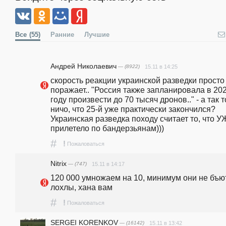
Все
(55)
Ранние
Лучшие
Андрей Николаевич
— (8922)
15.11 в 14:25
скорость реакции украинской разведки просто 
поражает.. "Россия также запланировала в 202
году произвести до 70 тысяч дронов.." - а так то
ничо, что 25-й уже практически закончился? 
Украинская разведка походу считает то, что У
прилетело по бандерзьянам)))
#
!
Пожаловаться
Nitrix
— (747)
15.11 в 14:17
120 000 умножаем на 10, минимум они не бъют,
лохлы, хана вам
#
!
Пожаловаться
SERGEI KORENKOV
— (16142)
15.11 в 13:42