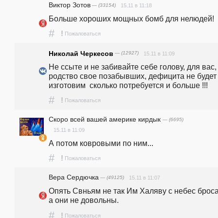
Виктор Зотов
— (33154)
15.11 в 11:18
Больше хороших мощных бомб для нелюдей!
#
!
Пожаловаться
Николай Черкесов
— (12927)
15.11 в 11:09
Не ссыте и не забивайте себе голову, для вас, 
родство свое позабывших, дефицита не будет 
изготовим  сколько потребуется и больше !!! 
#
!
Пожаловаться
Скоро всей вашей америке кирдык
— (6695)
15.11 в 11:09
А потом ковровыми по ним... 
#
!
Пожаловаться
Вера Сердючка
— (49125)
15.11 в 11:07
Опять Свньям не так Им Халяву с небес бросаю
а они не довольны.
#
!
Пожаловаться