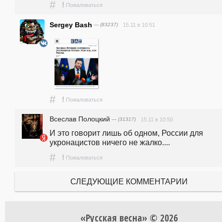
#
!
Пожаловаться
Sergey Bash
— (83237)
15.11 в 10:51
#
!
Пожаловаться
Всеслав Полоцкий
— (31317)
15.11 в 10:50
И это говорит лишь об одном, России для 
укронацистов ничего не жалко.... 
#
!
Пожаловаться
СЛЕДУЮЩИЕ КОММЕНТАРИИ
«Русская весна» © 2026