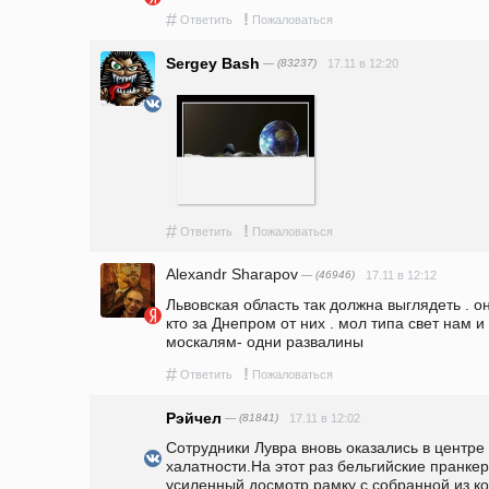
#
!
Ответить
Пожаловаться
Sergey Bash
— (83237)
17.11 в 12:20
#
!
Ответить
Пожаловаться
Alexandr Sharapov
— (46946)
17.11 в 12:12
Львовская область так должна выглядеть . о
кто за Днепром от них . мол типа свет нам и 
москалям- одни развалины
#
!
Ответить
Пожаловаться
Рэйчел
— (81841)
17.11 в 12:02
Сотрудники Лувра вновь оказались в центре 
халатности.На этот раз бельгийские пранкер
усиленный досмотр рамку с собранной из ко