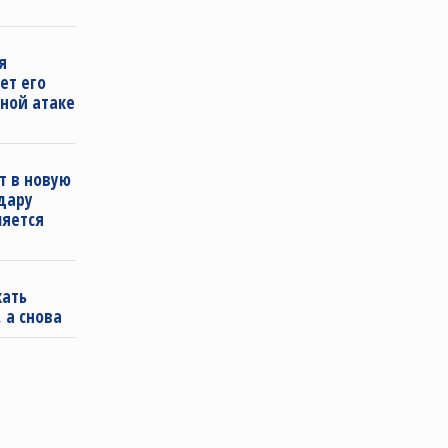
я
ет его
ной атаке
т в новую
удару
ляется
кать
 а снова