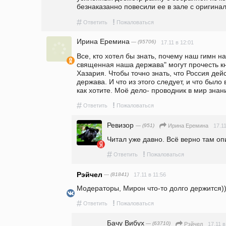
безнаказанно повесили ее в зале с оригина
#
!
Ответить
Пожаловаться
Ирина Еремина
— (95706)
17.11 в 12:01
Все, кто хотел бы знать, почему наш гимн н
священная наша держава" могут прочесть кн
Хазария. Чтобы точно знать, что Россия де
держава. И что из этого следует, и что было 
как хотите. Моё дело- проводник в мир знан
#
!
Ответить
Пожаловаться
Ревизор
— (951)
17.11
Ирина Еремина
Читал уже давно. Всё верно там оп
#
!
Ответить
Пожаловаться
Рэйчел
— (81841)
17.11 в 11:56
Модераторы, Мирон что-то долго держится)
#
!
Ответить
Пожаловаться
Бачу Вибух
— (63710)
17.11 в
Рэйчел