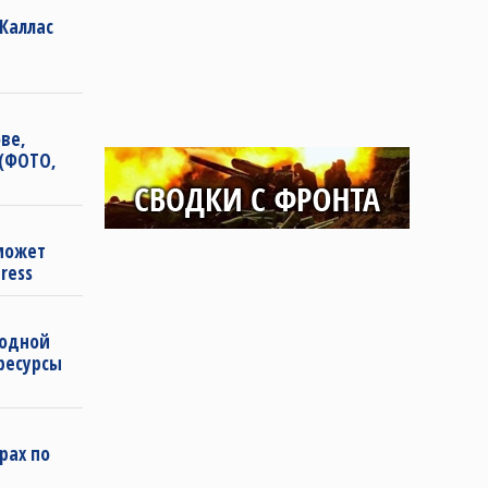
 Каллас
»
ве,
 (ФОТО,
может
ress
водной
ресурсы
рах по