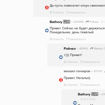
Да пусть повеселит клоун свиножо
#
!
Ответить
Пожаловаться
Bathory 🇷🇺
— (122359)
17.
Рэйчел
Привет. Сейчас не будет держаться.
Понедельник, день тяжёлый.
#
!
Ответить
Пожаловаться
Рэйчел
— (81841)
Bathory 
+))) Привет!
#
!
Ответить
Пожаловаться
михаил гончаров
— (57272)
Привет, Наталья). 
#
!
Ответить
Пожаловаться
Bathory 🇷🇺
— (12
17.11 в 12:01