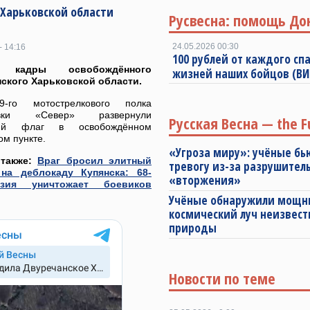
Харьковской области
Русвесна: помощь До
24.05.2026 00:30
- 14:16
100 рублей от каждого спа
 кадры освобождённого
жизней наших бойцов (В
ского Харьковской области.
-го мотострелкового полка
ровки «Север» развернули
Русская Весна — the F
кий флаг в освобождённом
м пункте.
«Угроза миру»: учёные бь
 также:
Враг бросил элитный
тревогу из-за разрушител
 на деблокаду Купянска: 68-
«вторжения»
зия уничтожает боевиков
Учёные обнаружили мощ
космический луч неизвест
природы
Новости по теме