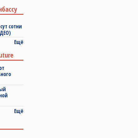
нбассу
сут сотни
ИДЕО)
Ещё
uture
ют
ьного
ный
ной
Ещё