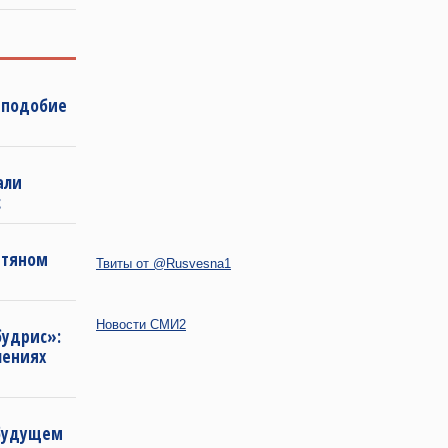
 подобие
али
с
фтяном
Твиты от @Rusvesna1
Новости СМИ2
будрис»:
лениях
 будущем