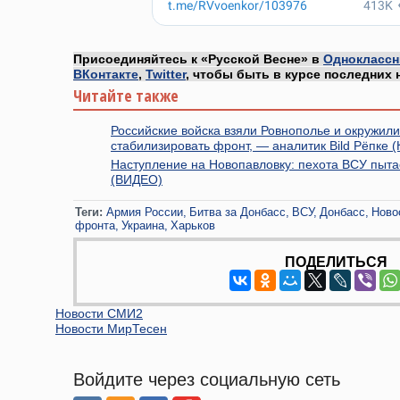
Присоединяйтесь к «Русской Весне» в
Одноклассн
ВКонтакте
,
Twitter
, чтобы быть в курсе последних 
Читайте также
Российские войска взяли Ровнополье и окружили
стабилизировать фронт, — аналитик Bild Рёпке 
Наступление на Новопавловку: пехота ВСУ пыта
(ВИДЕО)
Теги:
Армия России
Битва за Донбасс
ВСУ
Донбасс
Ново
фронта
Украина
Харьков
ПОДЕЛИТЬСЯ
Новости СМИ2
Новости МирТесен
Войдите через социальную сеть