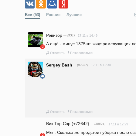
Все
(53)
Ранние
Лучшие
Ревизор
— (951)
17.11 в 14:49
А ещё - минус 1375шт. жидярамслужащих лохл
#
!
Ответить
Пожаловаться
Sergey Bash
— (83237)
17.11 в 12:30
#
!
Ответить
Пожаловаться
Вик Тор Сэр (+72642)
— (18524)
17.11 в 12:29
Мля. Сколько же предстоит уборки после сви