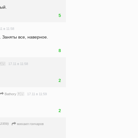
пый.
5
11 в 11:58
 Заняты все, наверное. 
8
17.11 в 11:58
🇷🇺
2
17.11 в 11:59
Bathory 🇷🇺
2
2359)
михаил гончаров