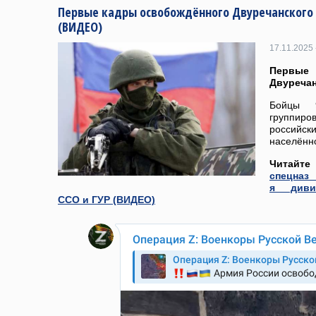
Первые кадры освобождённого Двуречанского 
(ВИДЕО)
17.11.2025 
Первые
Двуречан
Бойцы 9
группи
российс
населённо
Читайте
спецназ
я диви
ССО и ГУР (ВИДЕО)