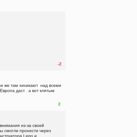
-2
ни же там хихикают  над всеми 
Европа даст . а вот клятым 
2
внимания из-за своей 
ы смогли пронести через 
нструктора Lego и 