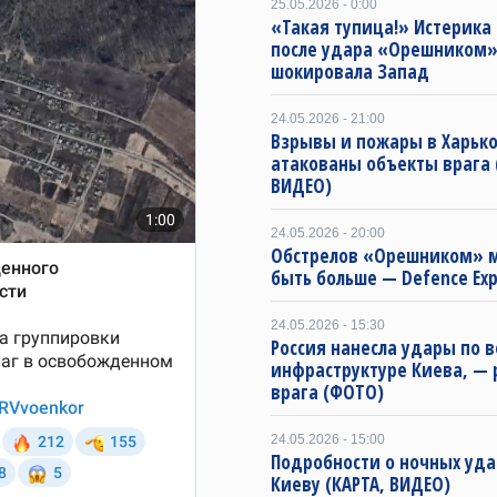
25.05.2026 - 0:00
«Такая тупица!» Истерика
после удара «Орешником
шокировала Запад
24.05.2026 - 21:00
Взрывы и пожары в Харько
атакованы объекты врага
ВИДЕО)
24.05.2026 - 20:00
Обстрелов «Орешником» 
быть больше — Defence Exp
24.05.2026 - 15:30
Россия нанесла удары по 
инфраструктуре Киева, — 
врага (ФОТО)
24.05.2026 - 15:00
Подробности о ночных уда
Киеву (КАРТА, ВИДЕО)