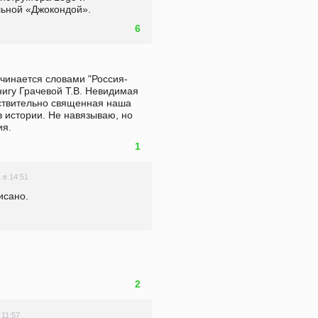
льной «Джокондой».
6
ачинается словами "Россия- 
игу Грачевой Т.В. Невидимая 
йствительно священная наша 
в истории. Не навязываю, но 
ия.
1
 в 14:51
исано.
)
2
 11:57