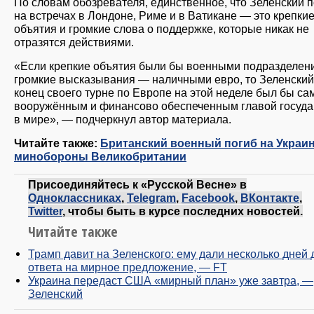
По словам обозревателя, единственное, что Зеленский 
на встречах в Лондоне, Риме и в Ватикане — это крепки
объятия и громкие слова о поддержке, которые никак не
отразятся действиями.
«Если крепкие объятия были бы военными подразделени
громкие высказывания — наличными евро, то Зеленский
конец своего турне по Европе на этой неделе был бы с
вооружённым и финансово обеспеченным главой госуда
в мире», — подчеркнул автор материала.
Читайте также:
Британский военный погиб на Украи
минобороны Великобритании
Присоединяйтесь к «Русской Весне» в
Одноклассниках
,
Telegram
,
Facebook
,
ВКонтакте
,
Twitter
, чтобы быть в курсе последних новостей.
Читайте также
Трамп давит на Зеленского: ему дали несколько дней 
ответа на мирное предложение, — FT
Украина передаст США «мирный план» уже завтра, —
Зеленский