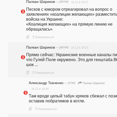
Палкан Шариков
— (38799)
16.12 в 18:27
Песков с юмором отреагировал на вопрос о 
заявлениях «коалиции желающих» разместить
войска на Украине:                                                                                  
«Коалиция желающих» на прямую линию не 
обращалась» 
#
!
Пожаловаться
Палкан Шариков
— (38799)
16.12 в 18:23
Прямо сейчас: Украинские военные каналы пиш
что Гуляй Поле окружено. Это для генштаба В
шок ...
#
!
Пожаловаться
Александр Ткаченко
— (3785)
Палкан Шариков
16.12 в 18:39
Там вроде целый табун хряков сбежал с пози
оставив побратимов в котле.
#
!
Пожаловаться