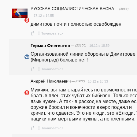
РУССКАЯ СОЦИАЛИСТИЧЕСКАЯ ВЕСНА
— (4058)
17.12 в 14:55
димитров почти полностью освобожден 
#
!
Пожаловаться
Герман Флегентов
— (22156)
16.12 в 18:59
Организованной линии обороны в Димитрове 
(Мирноград) больше нет ! 
#
!
Пожаловаться
Андрей Николаевич
— (8922)
16.12 в 18:33
Мужики, вы там старайтесь по возможности не
брать в плен этих чубатых бибизян. Только есл
язык нужен. А так - в расход на месте, даже ес
оружие бросил и конечности вверх поднял и 
кричит, что сдается. Это не люди, это нЕлюди. 
нацики нам мертвыми нужны, а не пленными.
#
!
Пожаловаться