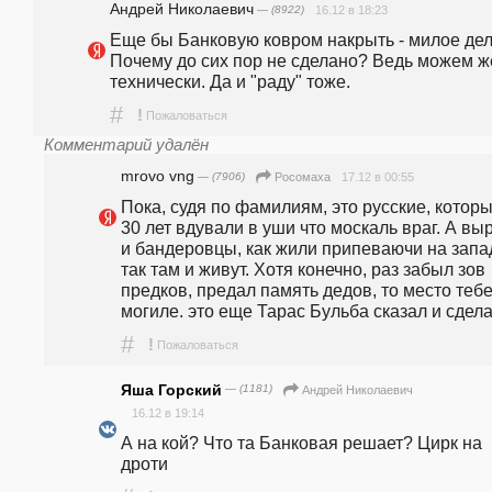
Андрей Николаевич
— (8922)
16.12 в 18:23
Еще бы Банковую ковром накрыть - милое дело
Почему до сих пор не сделано? Ведь можем же
технически. Да и "раду" тоже.
#
!
Пожаловаться
Комментарий удалён
mrovo vng
— (7906)
17.12 в 00:55
Росомаха
Пока, судя по фамилиям, это русские, которы
30 лет вдували в уши что москаль враг. А выр
и бандеровцы, как жили припеваючи на запад
так там и живут. Хотя конечно, раз забыл зов 
предков, предал память дедов, то место тебе 
могиле. это еще Тарас Бульба сказал и сдел
#
!
Пожаловаться
Яша Горский
— (1181)
Андрей Николаевич
16.12 в 19:14
А на кой? Что та Банковая решает? Цирк на 
дроти