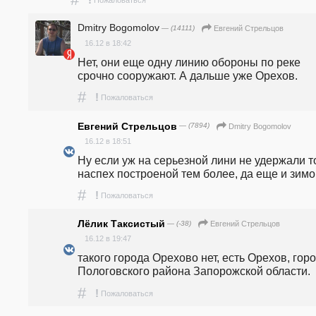
Dmitry Bogomolov
— (14111)
Евгений Стрельцов
16.12 в 18:42
Нет, они еще одну линию обороны по реке 
срочно сооружают. А дальше уже Орехов.
#
!
Пожаловаться
Евгений Стрельцов
— (7894)
Dmitry Bogomolov
16.12 в 18:51
Ну если уж на серьезной лини не удержали то
наспех построеной тем более, да еще и зимо
#
!
Пожаловаться
Лёлик Таксистый
— (-38)
Евгений Стрельцов
16.12 в 19:47
такого города Орехово нет, есть Орехов, горо
Пологовского района Запорожской области. 
#
!
Пожаловаться