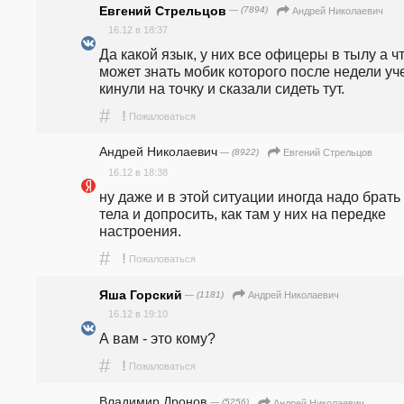
Евгений Стрельцов
— (7894)
Андрей Николаевич
16.12 в 18:37
Да какой язык, у них все офицеры в тылу а чт
может знать мобик которого после недели уче
кинули на точку и сказали сидеть тут.
#
!
Пожаловаться
Андрей Николаевич
— (8922)
Евгений Стрельцов
16.12 в 18:38
ну даже и в этой ситуации иногда надо брать 
тела и допросить, как там у них на передке 
настроения.
#
!
Пожаловаться
Яша Горский
— (1181)
Андрей Николаевич
16.12 в 19:10
А вам - это кому? 
#
!
Пожаловаться
Владимир Дронов
— (5256)
Андрей Николаевич