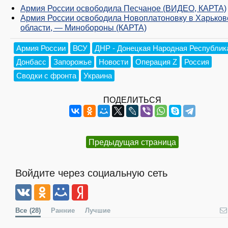
Армия России освободила Песчаное (ВИДЕО, КАРТА)
Армия России освободила Новоплатоновку в Харьков
области, — Минобороны (КАРТА)
Армия России
ВСУ
ДНР - Донецкая Народная Республик
Донбасс
Запорожье
Новости
Операция Z
Россия
Сводки с фронта
Украина
ПОДЕЛИТЬСЯ
Предыдущая страница
Войдите через социальную сеть
Все
(28)
Ранние
Лучшие