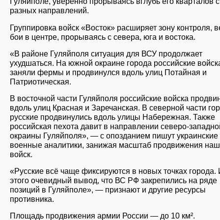
Гуляйполе, уверенно прорываясь вглубь его кварталов с
разных направлений.
Группировка войск «Восток» расширяет зону контроля, в
бои в центре, прорываясь с севера, юга и востока.
«В районе Гуляйполя ситуация для ВСУ продолжает
ухудшаться. На южной окраине города российские войск
заняли фермы и продвинулся вдоль улиц Потайная и
Патриотическая.
В восточной части Гуляйполя российские войска продви
вдоль улиц Красная и Заречанская. В северной части го
русские продвинулись вдоль улицы Набережная. Также
российская пехота давит в направлении северо-западно
окраины Гуляйполя», — с опозданием пишут украинские
военные аналитики, занижая масштаб продвижения наш
войск.
«Русские всё чаще фиксируются в новых точках города. 
этого очевидный вывод, что ВС РФ закрепились на ряде
позиций в Гуляйполе», — признают и другие ресурсы
противника.
Площадь продвижения армии России — до 10 км².