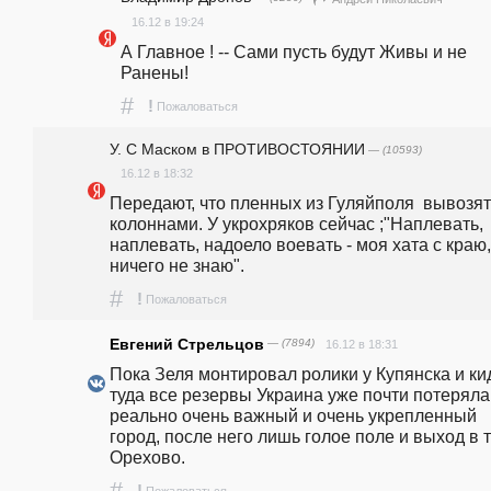
16.12 в 19:24
А Главное ! -- Сами пусть будут Живы и не 
Ранены!
#
!
Пожаловаться
У. С Маском в ПРОТИВОСТОЯНИИ
— (10593)
16.12 в 18:32
Передают, что пленных из Гуляйполя  вывозят 
колоннами. У укрохряков сейчас ;"Наплевать, 
наплевать, надоело воевать - моя хата с краю, 
ничего не знаю".
#
!
Пожаловаться
Евгений Стрельцов
— (7894)
16.12 в 18:31
Пока Зеля монтировал ролики у Купянска и кид
туда все резервы Украина уже почти потеряла 
реально очень важный и очень укрепленный 
город, после него лишь голое поле и выход в т
Орехово.
#
!
Пожаловаться