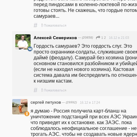
перед пиндосами в коленно-локтевой по-жизн
готовы стоять. Не скажешь, что гордые потом
самураев...
#
!
Пожаловаться
Алексей Семериков
— (20858)
16.12 в 21:03
1 2
Гордость самураев? Это гордость слуг. Это 
просто охранники-солдаты, служившие своем
даймё (феодалу). Самурай без хозяина (ронин
основном становился разбойником и убийцей
(если не находил нового хозяина). Кастовая 
система давала им беспределить по отношен
к низшим кастам.
#
!
Пожаловаться
сергей петухов
— (29992)
16.12 в 17:24
я думаю - Россия получила карт-бланш на 
уничтожение подстанций при всех АЭС Украин
что приведет их к остановке. как ЗАЭС. пока 
соблюдалось неофициальное соглашение - не 
трогать АЭС. чтобы не создавать новые ядерн