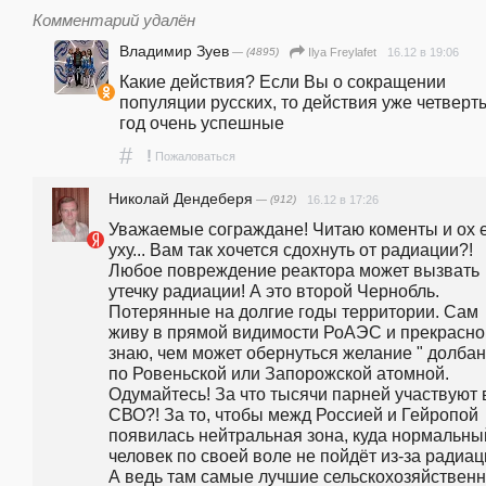
Комментарий удалён
Владимир Зуев
— (4895)
16.12 в 19:06
Ilya Freylafet
Какие действия? Если Вы о сокращении 
популяции русских, то действия уже четверты
год очень успешные 
#
!
Пожаловаться
Николай Дендеберя
— (912)
16.12 в 17:26
Уважаемые сограждане! Читаю коменты и ох е
уху... Вам так хочется сдохнуть от радиации?! 
Любое повреждение реактора может вызвать 
утечку радиации! А это второй Чернобль. 
Потерянные на долгие годы территории. Сам 
живу в прямой видимости РоАЭС и прекрасно 
знаю, чем может обернуться желание " долбану
по Ровеньской или Запорожской атомной. 
Одумайтесь! За что тысячи парней участвуют в
СВО?! За то, чтобы межд Россией и Гейропой 
появилась нейтральная зона, куда нормальный
человек по своей воле не пойдёт из-за радиаци
А ведь там самые лучшие сельскохозяйственн