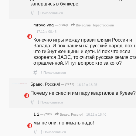
запершись в бункере.
#
!
Пожаловаться
mrovo vng
— (7904)
Вячеслав Пересторонин
17.12 в 00:48
Конечно игры между правителями России и 
Запада. И пох нашим на русский народ, пох н
что гибнут женщины и дети. И пох что если 
взорвется ЗАЭС, то считай русская земля ста
отравленной. И тут вопрос кто за кого?
#
!
Пожаловаться
Браво, Россия!
— (3913)
16.12 в 18:25
Почему не снести им пару кварталов в Куеве?
#
!
Пожаловаться
1 2
— (703)
16.12 в 18:40
Браво, Россия!
мы не они. понимать надо!
#
!
Пожаловаться