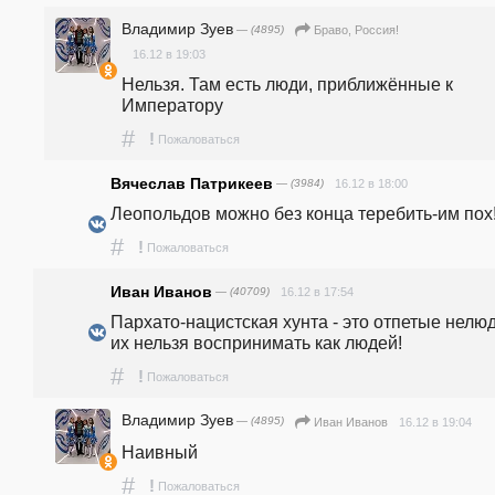
Владимир Зуев
— (4895)
Браво, Россия!
16.12 в 19:03
Нельзя. Там есть люди, приближённые к 
Императору 
#
!
Пожаловаться
Вячеслав Патрикеев
— (3984)
16.12 в 18:00
Леопольдов можно без конца теребить-им пох!
#
!
Пожаловаться
Иван Иванов
— (40709)
16.12 в 17:54
Пархато-нацистская хунта - это отпетые нелюди
их нельзя воспринимать как людей!
#
!
Пожаловаться
Владимир Зуев
— (4895)
16.12 в 19:04
Иван Иванов
Наивный
#
!
Пожаловаться