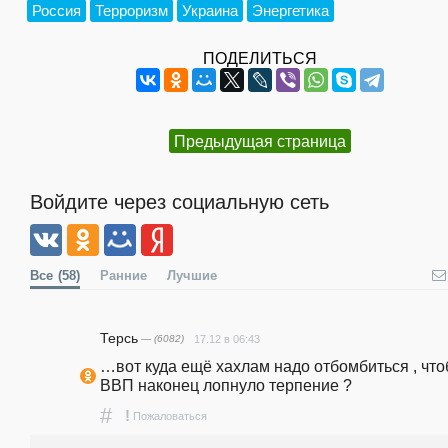
Россия
Терроризм
Украина
Энергетика
ПОДЕЛИТЬСЯ
Предыдущая страница
Войдите через социальную сеть
Все
(58)
Ранние
Лучшие
Терсь
— (6082)
17.12 в 06:43
…вот куда ещё хахлам надо отбомбиться , чтоб
ВВП наконец лопнуло терпение ?
#
!
Пожаловаться