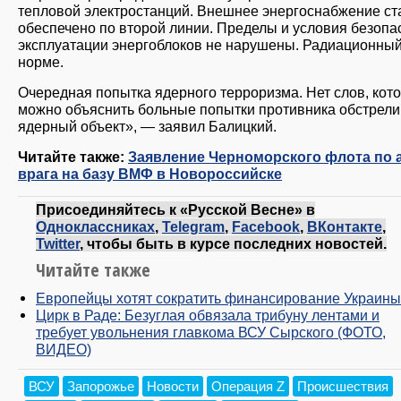
тепловой электростанций. Внешнее энергоснабжение ст
обеспечено по второй линии. Пределы и условия безопа
эксплуатации энергоблоков не нарушены. Радиационный
норме.
Очередная попытка ядерного терроризма. Нет слов, кот
можно объяснить больные попытки противника обстрели
ядерный объект», — заявил Балицкий.
Читайте также:
Заявление Черноморского флота по 
врага на базу ВМФ в Новороссийске
Присоединяйтесь к «Русской Весне» в
Одноклассниках
,
Telegram
,
Facebook
,
ВКонтакте
,
Twitter
, чтобы быть в курсе последних новостей.
Читайте также
Европейцы хотят сократить финансирование Украины
Цирк в Раде: Безуглая обвязала трибуну лентами и
требует увольнения главкома ВСУ Сырского (ФОТО,
ВИДЕО)
ВСУ
Запорожье
Новости
Операция Z
Происшествия