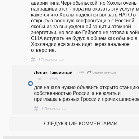
аварии типа Чернобыльской. но Хохлы очень 
напрашиваются - пора им оказать эту услугу. м
кажется что Хохлы надеются ввязать НАТО в 
открытую военную конфронтацию с Россией 
якобы из-за вынужденной защиты атомной 
энергетики. но все же Гейропа не готова к войн
США вступать не будут. в общем как обычно в 
Хохляндии вся жизнь идет через анальное 
отверстие.
#
!
Пожаловаться
Лёлик Таксистый
— (-38)
сергей петухов
16.12 в 17:25
для начала нужно объявить открыто станцию 
собственностью России, а не юлить и 
приглашать разных Гросси и прочих шпионов
#
!
Пожаловаться
СЛЕДУЮЩИЕ КОММЕНТАРИИ