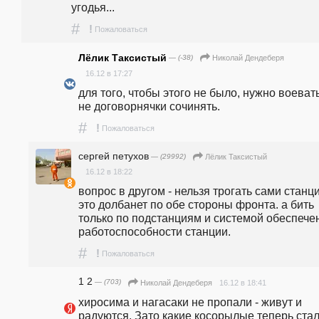
угодья...
#
!
Пожаловаться
Лёлик Таксистый
— (-38)
Николай Дендеберя
16.12 в 17:27
для того, чтобы этого не было, нужно воевать,
не договорнячки сочинять.
#
!
Пожаловаться
сергей петухов
— (29992)
Лёлик Таксистый
16.12 в 18:22
вопрос в другом - нельзя трогать сами станции
это долбанет по обе стороны фронта. а бить 
только по подстанциям и системой обеспечен
работоспособности станции.
#
!
Пожаловаться
1 2
— (703)
16.12 в 18:41
Николай Дендеберя
хиросима и нагасаки не пропали - живут и 
радуются. Зато какие косорылые теперь стали