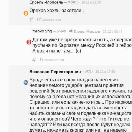
Епсель -Мопсель
— (15693)
16.12 в 21:23
Орехов хохлы захотели..
#
!
Пожаловаться
mrovo vng
— (7904)
17.12 в 00:46
Епсель -Мопсель
Да там уже не орехи должны быть, а ядерная
пустыня по Карпатам между Россией и гейроп
А воз и ныне там...  (с)
#
!
Пожаловаться
Вячеслав Пересторонин
— (671)
16.12 в 19:50
Вроде есть все средства для нанесения 
неприемлемого ущерба центрам принятия 
решений без применения ядерного лружия, так
почему за 4 года нет желания их использовать?
Страшно, или есть какие-то игры,. Про нарком
то понятно, у него задача дать возможность 
набить карманы своим подельниками-нацистам
что у оппонентов? Чего ждут? "Что Гитлер не 
нападёт"? Или как всегда после будут неделю 
думать, нажимать кнопки или нет, на неделю 