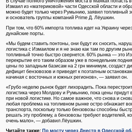
В случае полного уничтожения моста в Маяках попасть в
Измаил из «материковой» части Одесской области и обр
можно будет только через Румынию, заявил топливный э
и основатель группы компаний Prime Д. Лёушкин.
При том, что 60% импорта топлива идет на Украину чере
дунайские порты.
«Мы будем ставить понтоны, они будут их сносить, нару
логистика с Измаилом и я не знаю как там по другим рын
топливный точно быстро свернется. 60% рынка — это Из
перекрытие его таким образом уже в понедельник подни
цены по западным базисам на 2 грн минимум, создаст д
дефицит бензовозов и приведет к поэтапным остановка
начиная с восточных и южных регионов», — заявил он.
«Грубо неделю рынок будет лихорадить. Пока перестрои
логистика через Молдову и Румынию, пока цены придут 
при новой логистике. Но самое важное, что снова и снов
любая проблема на топливном рынке остро обнажает в
транспорта, поскольку только бензовозы способны быст
решать эту проблему, а бензовозы требуют водителей, к
очень мало», — добавил Лёушкин.
Читайте также:
По мосту через Днестр в Одесской о