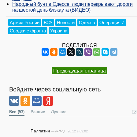
Народный бунт в Одессе: люди перекрывают дороги
на шестой день блэкаута (ВИДЕО)
Армия России
ВСУ
Новости
Одесса
Операция Z
Сводки с фронта
Украина
ПОДЕЛИТЬСЯ
Предыдущая страница
Войдите через социальную сеть
Все
(53)
Ранние
Лучшие
Палпатин
— (5766)
20.12 в 09:02