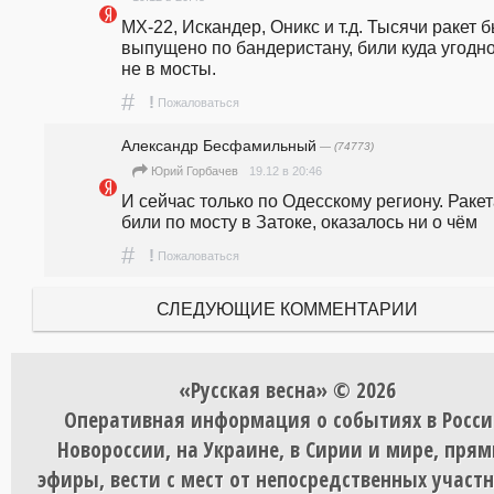
МХ-22, Искандер, Оникс и т.д. Тысячи ракет б
выпущено по бандеристану, били куда угодно,
не в мосты.
#
!
Пожаловаться
Александр Бесфамильный
— (74773)
19.12 в 20:46
Юрий Горбачев
И сейчас только по Одесскому региону. Ракет
били по мосту в Затоке, оказалось ни о чём
#
!
Пожаловаться
СЛЕДУЮЩИЕ КОММЕНТАРИИ
«Русская весна» © 2026
Оперативная информация о событиях в Росси
Новороссии, на Украине, в Сирии и мире, пря
эфиры, вести с мест от непосредственных участ