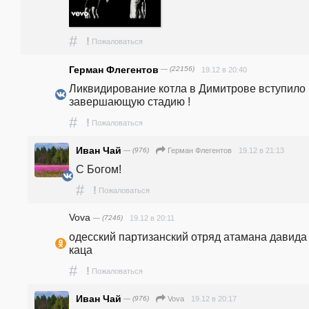
#
!
Пожаловаться
Герман Флегентов
— (22156)
19.12 в 20:40
Ликвидирование котла в Димитрове вступило в
завершающую стадию ! 
#
!
Пожаловаться
Иван Чай
— (976)
19.12 в 21:13
Герман Флегентов
С Богом!
#
!
Пожаловаться
Vova
— (7246)
19.12 в 20:11
одесский партизанский отряд атамана давида 
каца
#
!
Пожаловаться
Иван Чай
— (976)
19.12 в 20:17
Vova