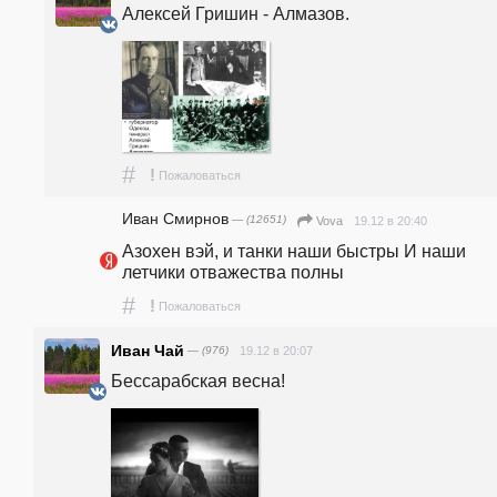
Алексей Гришин - Алмазов.
#
!
Пожаловаться
Иван Смирнов
— (12651)
19.12 в 20:40
Vova
Азохен вэй, и танки наши быстры И наши 
летчики отважества полны
#
!
Пожаловаться
Иван Чай
— (976)
19.12 в 20:07
Бессарабская весна!