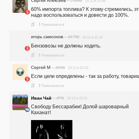
Сергей Алексеев
— (70049)
19.12 в 22:06
60% импорта топлива? К этому стремились, эт
надо воспользоваться и довести до 100%.
#
!
Пожаловаться
игорь самсонов
— (21735)
19.12 в 21:24
Бензовозы не должны ходить.
#
!
Пожаловаться
Сергей М
— (4009)
19.12 в 21:22
Если цели определены - так за работу, товари
#
!
Пожаловаться
Иван Чай
— (976)
19.12 в 21:21
Свободу Бессарабии! Долой шароварный 
Каханат!