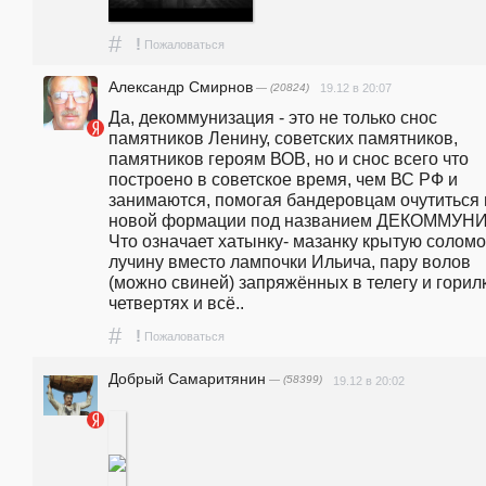
#
!
Пожаловаться
Александр Смирнов
— (20824)
19.12 в 20:07
Да, декоммунизация - это не только снос 
памятников Ленину, советских памятников, 
памятников героям ВОВ, но и снос всего что 
построено в советское время, чем ВС РФ и 
занимаются, помогая бандеровцам очутиться в
новой формации под названием ДЕКОММУНИ
Что означает хатынку- мазанку крытую соломой
лучину вместо лампочки Ильича, пару волов 
(можно свиней) запряжённых в телегу и горилк
четвертях и всё..
#
!
Пожаловаться
Добрый Самаритянин
— (58399)
19.12 в 20:02