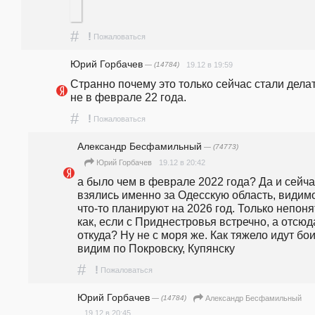
#
!
Пожаловаться
Юрий Горбачев
— (14784)
19.12 в 19:59
Странно почему это только сейчас стали делать
не в феврале 22 года.
#
!
Пожаловаться
Александр Бесфамильный
— (74773)
19.12 в 20:42
Юрий Горбачев
а было чем в феврале 2022 года? Да и сейча
взялись именно за Одесскую область, видимо
что-то планируют на 2026 год. Только непоня
как, если с Приднестровья встречно, а отсюда
откуда? Ну не с моря же. Как тяжело идут бои
видим по Покровску, Купянску
#
!
Пожаловаться
Юрий Горбачев
— (14784)
Александр Бесфамильный
19.12 в 20:45