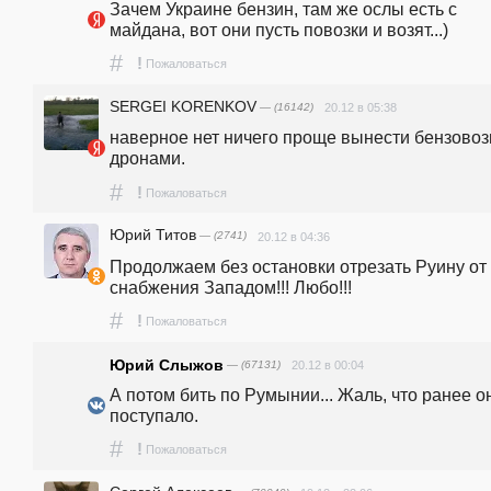
Зачем Украине бензин, там же ослы есть с 
майдана, вот они пусть повозки и возят...)
#
!
Пожаловаться
SERGEI KORENKOV
— (16142)
20.12 в 05:38
наверное нет ничего проще вынести бензовоз
дронами. 
#
!
Пожаловаться
Юрий Титов
— (2741)
20.12 в 04:36
Продолжаем без остановки отрезать Руину от 
снабжения Западом!!! Любо!!!
#
!
Пожаловаться
Юрий Слыжов
— (67131)
20.12 в 00:04
А потом бить по Румынии... Жаль, что ранее он
поступало.
#
!
Пожаловаться