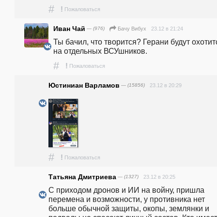
#
!
Пожаловаться
Иван Чай
— (976)
23.12 в 21:24
Бачу Вибух
Ты бачил, что творится? Герани будут охотитс
на отдельных ВСУшников.
#
!
Пожаловаться
Юстиниан Варламов
— (15856)
23.12 в 20:29
#
!
Пожаловаться
Татьяна Дмитриева
— (1327)
23.12 в 20:25
С приходом дронов и ИИ на войну, пришла 
перемена и возможности, у противника нет 
больше обычной защиты, окопы, землянки и 