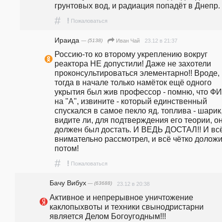
грунтовых вод, и радиация попадёт в Днепр. 
#
!
Пожаловаться
Ираида
— (5138)
23.12 в 21:37
Иван Чай
Россию-то ко второму укреплению вокруг 
реактора НЕ допустили! Даже не захотели 
проконсультироваться элементарно!! Вроде, 
тогда в начале только намёток ещё одного 
укрытия был жив профессор - помню, что ФИ
на "А", извините - который единственный 
спускался в самое пекло яд. топлива - шарик,
видите ли, для подтверждения его теории, он
должен был достать. И ВЕДЬ ДОСТАЛ!! И всё
внимательно рассмотрел, и всё чётко доложи
потом!
#
!
Пожаловаться
Бачу Вибух
— (63688)
23.12 в 20:38
Активное и непрерывное уничтожение 
каклопыхвоты и техники свынодристарни 
является Делом Богоугодным!!!