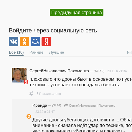
Предыдущая страница
Войдите через социальную сеть
Все
(10)
Ранние
Лучшие
СергейНиколаевич Пахоменко
— (18159)
23.12 в 21:34
плоховато что дроны бьют в основном по пуст
технике - успевает хохлопадаль сбежать.
#
!
Пожаловаться
Ираида
— (5138)
СергейНиколаевич Пахоменко
23.12 в 21:47
Другие дроны убегающих догоняют и ... Обрат
внимание - сначала идёт удар по технике, пот
часто показывают убегающих, и следуют -  