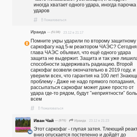
иногда хватает одного удара, иногда парочка 
ударов
#
!
Пожаловаться
Ираида
— (5138)
23.12 в 21:17
Помните укры ударили по второму защитному 
саркофагу над 5-м реактором ЧАЭС? Сегодня 
глава ЧАЭС объявил, что ещё одного удара 
защита не выдержит. Защита и так уже лишила
способности задерживать радиацию. Второй 
саркофаг возвели окончательно в 2019 году, и 
уверили всех, что гарантия на 100 лет! Знающи
проблему - Даже не надо прямого попадания, 
рассыпаться саркофаг может даже просто от 
удара где-то рядом, будут "неприятности" бол
всем
#
!
Пожаловаться
Иван Чай
— (976)
23.12 в 21:23
Ираида
Этот саркофаг - глупая затея. Тлеющий реакт
вниз опускается постепенно и дойдёт до 