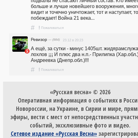
подвалы не спасают личный состав. Кто имеет
больше и лучше новейшего вооружения, много
видит и точечно уничтожает, тот и наступает, тот
побеждает! Война 21 века...
#
!
Пожаловаться
Ревизор
— (984)
23.12 в 20:23
А ещё, за сутки - минус 1405шт. жидярамслужа
лохлов ¡¡¡ И плюс два н.п.- Прилипка (Хар.обл.),
Андреевка (Днепр.обл.)!!!
#
!
Пожаловаться
«Русская весна» © 2026
Оперативная информация о событиях в Росси
Новороссии, на Украине, в Сирии и мире, пря
эфиры, вести с мест от непосредственных участ
событий, эксклюзивные фото и видео.
Сетевое издание «Русская Весна»
зарегистрирова