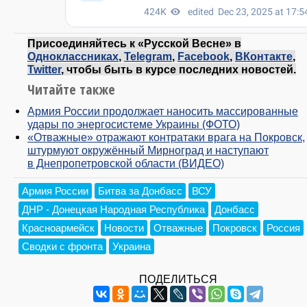
Присоединяйтесь к «Русской Весне» в
Одноклассниках
,
Telegram
,
Facebook
,
ВКонтакте
,
Twitter
, чтобы быть в курсе последних новостей.
Читайте также
Армия России продолжает наносить массированные
удары по энергосистеме Украины (ФОТО)
«Отважные» отражают контратаки врага на Покровск,
штурмуют окружённый Мирноград и наступают
в Днепропетровской области (ВИДЕО)
Армия России
Битва за Донбасс
ВСУ
ДНР - Донецкая Народная Республика
Донбасс
Красноармейск
Новости
Отважные
Покровск
Россия
Сводки с фронта
Украина
ПОДЕЛИТЬСЯ