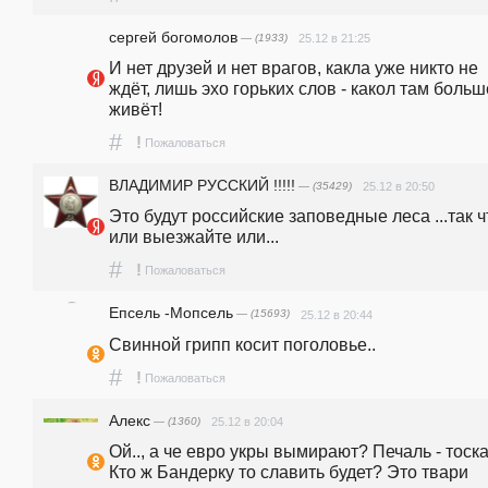
сергей богомолов
— (1933)
25.12 в 21:25
И нет друзей и нет врагов, какла уже никто не 
ждёт, лишь эхо горьких слов - какол там больше
живёт! 
#
!
Пожаловаться
ВЛАДИМИР РУССКИЙ !!!!!
— (35429)
25.12 в 20:50
Это будут российские заповедные леса ...так чт
или выезжайте или...
#
!
Пожаловаться
Епсель -Мопсель
— (15693)
25.12 в 20:44
Свинной грипп косит поголовье..
#
!
Пожаловаться
Алекс
— (1360)
25.12 в 20:04
Ой.., а че евро укры вымирают? Печаль - тоска.
Кто ж Бандерку то славить будет? Это твари 