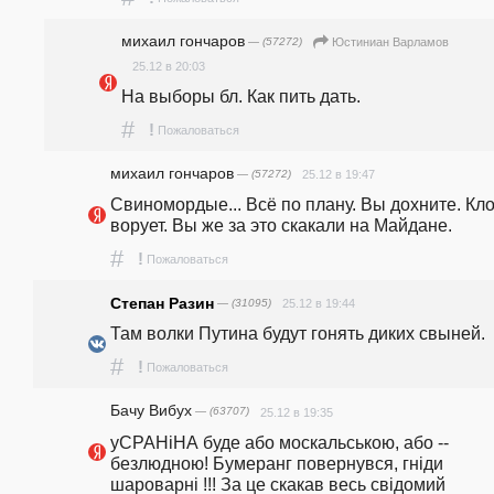
михаил гончаров
— (57272)
Юстиниан Варламов
25.12 в 20:03
На выборы бл. Как пить дать. 
#
!
Пожаловаться
михаил гончаров
— (57272)
25.12 в 19:47
Свиномордые... Всё по плану. Вы дохните. Кло
ворует. Вы же за это скакали на Майдане. 
#
!
Пожаловаться
Степан Разин
— (31095)
25.12 в 19:44
Там волки Путина будут гонять диких свыней.
#
!
Пожаловаться
Бачу Вибух
— (63707)
25.12 в 19:35
уСРАНiНА буде або москальською, або -- 
безлюдною! Бумеранг повернувся, гнiди 
шароварнi !!! За це скакав весь свiдомий 