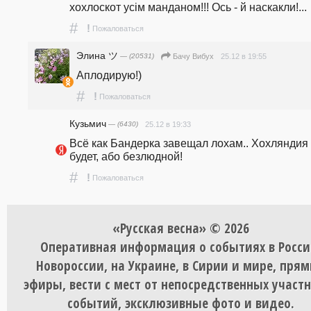
хохлоскот усiм манданом!!! Ось - й наскакли!...
#
!
Пожаловаться
Элина ツ
— (20531)
25.12 в 19:55
Бачу Вибух
Аплодирую!)
#
!
Пожаловаться
Кузьмич
— (6430)
25.12 в 19:33
Всё как Бандерка завещал лохам.. Хохляндия 
будет, або безлюдной!
#
!
Пожаловаться
«Русская весна» © 2026
Оперативная информация о событиях в Росси
Новороссии, на Украине, в Сирии и мире, пря
эфиры, вести с мест от непосредственных участ
событий, эксклюзивные фото и видео.