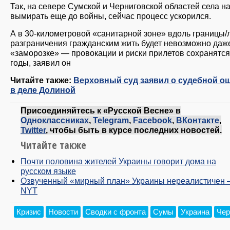
Так, на cевере Сумской и Черниговской областей села н
вымирать еще до войны, сейчас процесс ускорился.
А в 30-километровой «санитарной зоне» вдоль границы/
разграничения гражданским жить будет невозможно даж
«заморозке» — провокации и риски прилетов сохранятся
годы, заявил он
Читайте также:
Верховный суд заявил о судебной о
в деле Долиной
Присоединяйтесь к «Русской Весне» в
Одноклассниках
,
Telegram
,
Facebook
,
ВКонтакте
,
Twitter
, чтобы быть в курсе последних новостей.
Читайте также
Почти половина жителей Украины говорит дома на
русском языке
Озвученный «мирный план» Украины нереалистичен
NYT
Кризис
Новости
Сводки с фронта
Сумы
Украина
Чер