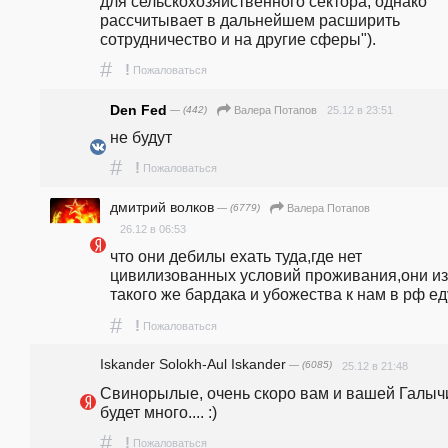
для сельскохозяйственного сектора, однако 
рассчитывает в дальнейшем расширить 
сотрудничество и на другие сферы").
#
!
Пожаловаться
Den Fed
— (442)
25.12 в 23:51
Валера Потапов
не будут
#
!
Пожаловаться
дмитрий волков
— (6779)
Валера Потапов
26.12 в 06:53
что они дебилы ехать туда,где нет 
цивилизованных условий проживания,они из 
такого же бардака и убожества к нам в рф ед
#
!
Пожаловаться
Iskander Solokh-Aul Iskander
— (6085)
25.12 в 21:48
Свинорылые, очень скоро вам и вашей Галыч
будет много.... :) 
#
!
Пожаловаться