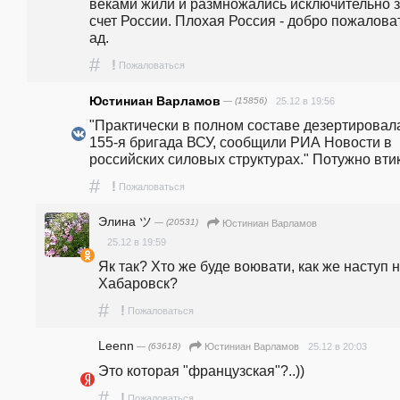
веками жили и размножались исключительно з
счет России. Плохая Россия - добро пожаловат
ад.
#
!
Пожаловаться
Юстиниан Варламов
— (15856)
25.12 в 19:56
"Практически в полном составе дезертировала
155-я бригада ВСУ, сообщили РИА Новости в 
российских силовых структурах." Потужно вти
#
!
Пожаловаться
Элина ツ
— (20531)
Юстиниан Варламов
25.12 в 19:59
Як так? Хто же буде воювати, как же наступ н
Хабаровск?
#
!
Пожаловаться
Leenn
— (63618)
25.12 в 20:03
Юстиниан Варламов
Это которая "французская"?..))
#
!
Пожаловаться