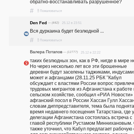
обратно-восстанавливать разрушенное?
#
!
Пожаловаться
Den Fed
— (442)
25.12 в 23:51
Вся дуркаина будет безлюдной ...
#
!
Пожаловаться
Валера Потапов
— (12777)
25.12 в 22:22
таких безлюдных зон, как в РФ, нигде в мире нет
Но через несколько лет все эти брошенные 
деревни будут заселены таджиками, индусами,
может и афганцами (28.11.25 РБК "Кабул 
обсуждает с властями России вопрос привлече
трудовых мигрантов из Афганистана к работе в
сельском хозяйстве, сообщил «РИА Новости» 
афганский посол в России Хассан Гулл Хассан
словам диппредставителя, тема была поднята 
время недавнего посещения Татарстана, где у
делегации Афганистана состоялась встреча с 
главой республики Рустамом Миннихановым. 
также уточнил, что Кабул предлагает рабочую 