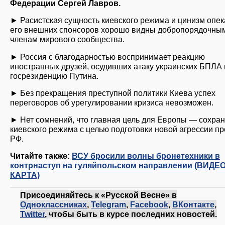
Федерации Сергей Лавров.
► Расистская сущность киевского режима и цинизм опе
его внешних спонсоров хорошо видны добропорядочны
членам мирового сообщества.
► Россия с благодарностью воспринимает реакцию
иностранных друзей, осудивших атаку украинских БПЛА 
госрезиденцию Путина.
► Без прекращения преступной политики Киева успех
переговоров об урегулировании кризиса невозможен.
► Нет сомнений, что главная цель для Европы — сохра
киевского режима с целью подготовки новой агрессии пр
РФ.
Читайте также:
ВСУ бросили волны бронетехники в
контрнаступ на гуляйпольском направлении (ВИДЕО
КАРТА)
Присоединяйтесь к «Русской Весне» в
Одноклассниках
,
Telegram
,
Facebook
,
ВКонтакте
,
Twitter
, чтобы быть в курсе последних новостей.