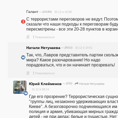
Галант
— (21180)
30.12 в 19:58
С террористами переговоров не ведут. Поэтом
сказали что наши подходы к переговорам буду
пересмотрены - все эти 20-28 пунктов в корзин
#
!
Пожаловаться
Натали Нетунаева
— (5012)
30.12 в 19:51
Так, что, Лавров представитель партии скользк
мира? Какое разочарование! Но надо 
порадоваться, что и он начинает прозревать!
#
!
Пожаловаться
Юрий Клейменов
— (252)
Натали Нетунаева
31.12 в 08:14
Где его прозрение? Террористическая сущнос
"группы лиц, незаконно удерживающих власть
Киеве". А безоговорочно подчиняющаяся им 
полиция и армия, убивающая мирных гражда
детей - не при делах: белые и пушистые. Нет у