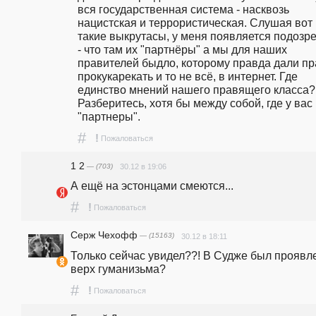
вся государственная система - насквозь 
нацистская и террористическая. Слушая вот 
такие выкрутасы, у меня появляется подозре
- что там их "партнёры" а мы для наших 
правителей быдло, которому правда дали пр
прокукарекать и то не всё, в интернет. Где 
единство мнений нашего правящего класса? 
Разберитесь, хотя бы между собой, где у вас 
"партнеры".
#
!
Пожаловаться
1 2
— (703)
30.12 в 19:06
А ещё на эстонцами смеются...
#
!
Пожаловаться
Серж Чехофф
— (15163)
30.12 в 18:11
Только сейчас увидел??! В Судже был проявле
верх гуманизьма?
#
!
Пожаловаться