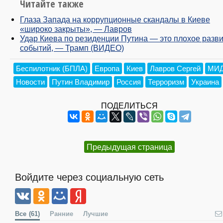
Читайте также
Глаза Запада на коррупционные скандалы в Киеве
«широко закрыты», — Лавров
Удар Киева по резиденции Путина — это плохое разв
событий, — Трамп (ВИДЕО)
Беспилотник (БПЛА)
Европа
Киев
Лавров Сергей
МИД
Новости
Путин Владимир
Россия
Терроризм
Украина
ПОДЕЛИТЬСЯ
Предыдущая страница
Войдите через социальную сеть
Все
(61)
Ранние
Лучшие