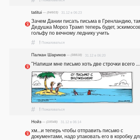
!
Пожаловаться
tatitui
— (94603)
31.12 в 06:23
Зачем Дании писать письма в Гренландию, там
Дедушка Мороз Трамп теперь будет, эскимосов
гольфу по вечному леднику учить
#
!
Пожаловаться
Палкан Шариков
— (38818)
31.12 в 06:20
"Hапиши мне письмо хоть две стpочки всего ... 
#
!
Пожаловаться
Нойз
— (19548)
31.12 в 06:14
хм...и теперь чтобы отправить письмо с 
документами, надо упаковать его в коробку для