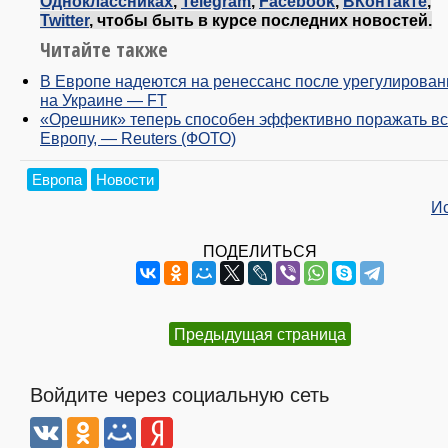
Одноклассниках
,
Telegram
,
Facebook
,
ВКонтакте
,
Twitter
, чтобы быть в курсе последних новостей.
Читайте также
В Европе надеются на ренессанс после урегулирован
на Украине — FT
«Орешник» теперь способен эффективно поражать в
Европу, — Reuters (ФОТО)
Европа
Новости
И
ПОДЕЛИТЬСЯ
Предыдущая страница
Войдите через социальную сеть