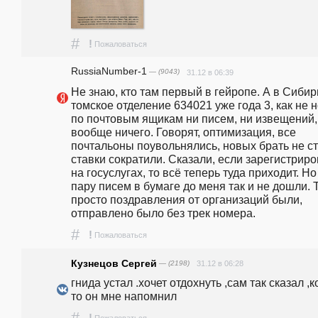
#
!
Пожаловаться
RussiaNumber-1
— (9043)
31.12 в 06:39
Не знаю, кто там первый в гейропе. А в Сибири
томское отделение 634021 уже года 3, как не н
по почтовым ящикам ни писем, ни извещений, 
вообще ничего. Говорят, оптимизация, все 
почтальоны поувольнялись, новых брать не ста
ставки сократили. Сказали, если зарегистриро
на госуслугах, то всё теперь туда приходит. Но 
пару писем в бумаге до меня так и не дошли. Т
просто поздравления от организаций были, 
отправлено было без трек номера.
#
!
Пожаловаться
Кузнецов Сергей
— (2198)
31.12 в 06:28
гнида устал .хочет отдохнуть ,сам так сказал ,к
то он мне напомнил
#