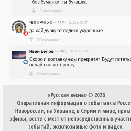
без бумажки, ты букашка
#
!
Пожаловаться
ЧИНГАЧГУК
— (2332)
31.12 в 06:07
да хай дуркуют педики укуренные 
#
!
Пожаловаться
Иван Белов
— (2025)
31.12 в 06:06
Скоро и доставку еды прекратят. Будут питатьс
онлайн по интернету
#
!
Пожаловаться
«Русская весна» © 2026
Оперативная информация о событиях в Росси
Новороссии, на Украине, в Сирии и мире, пря
эфиры, вести с мест от непосредственных участ
событий, эксклюзивные фото и видео.