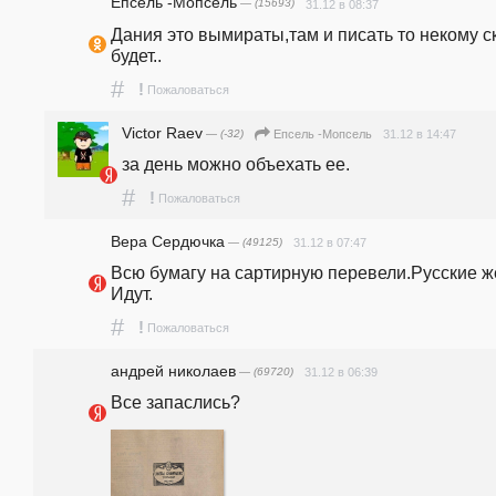
Епсель -Мопсель
— (15693)
31.12 в 08:37
Дания это вымираты,там и писать то некому ск
будет..
#
!
Пожаловаться
Victor Raev
— (-32)
31.12 в 14:47
Епсель -Мопсель
за день можно объехать ее.
#
!
Пожаловаться
Вера Сердючка
— (49125)
31.12 в 07:47
Всю бумагу на сартирную перевели.Русские же
Идут.
#
!
Пожаловаться
андpeй николаев
— (69720)
31.12 в 06:39
Все запаслись?