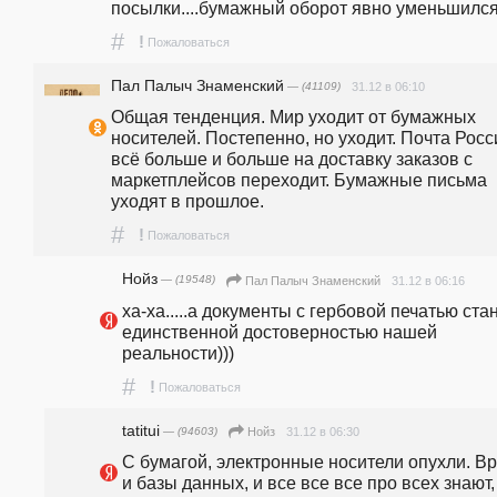
посылки....бумажный оборот явно уменьшился
#
!
Пожаловаться
Пал Палыч Знаменский
— (41109)
31.12 в 06:10
Общая тенденция. Мир уходит от бумажных 
носителей. Постепенно, но уходит. Почта Росси
всё больше и больше на доставку заказов с 
маркетплейсов переходит. Бумажные письма 
уходят в прошлое.
#
!
Пожаловаться
Нойз
— (19548)
31.12 в 06:16
Пал Палыч Знаменский
ха-ха.....а документы с гербовой печатью стан
единственной достоверностью нашей 
реальности)))
#
!
Пожаловаться
tatitui
— (94603)
31.12 в 06:30
Нойз
С бумагой, электронные носители опухли. Вро
и базы данных, и все все все про всех знают, 