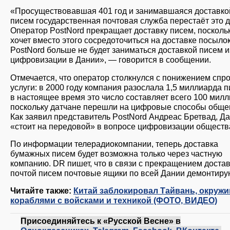
«Просуществовавшая 401 год и занимавшаяся доставко
писем государственная почтовая служба перестаёт это д
Оператор PostNord прекращает доставку писем, посколь
хочет вместо этого сосредоточиться на доставке посыл
PostNord больше не будет заниматься доставкой писем и
цифровизации в Дании», — говорится в сообщении.
Отмечается, что оператор столкнулся с понижением спро
услуги: в 2000 году компания разослала 1,5 миллиарда п
в настоящее время это число составляет всего 100 милл
поскольку датчане перешли на цифровые способы обще
Как заявил представитель PostNord Андреас Бретвад, Д
«стоит на передовой» в вопросе цифровизации обществ
По информации телерадиокомпании, теперь доставка
бумажных писем будет возможна только через частную
компанию. DR пишет, что в связи с прекращением доста
почтой писем почтовые ящики по всей Дании демонтиру
Читайте также:
Китай заблокировал Тайвань, окружи
кораблями с войсками и техникой (ФОТО, ВИДЕО)
Присоединяйтесь к «Русской Весне» в