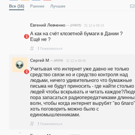
Все
(16)
Ранние
Лучшие
Евгений Левченко
— (24825)
31.12 в 09:14
А как на счёт клозетной бумаги в Дании ?                                                                            
Ещё не ?
#
!
Пожаловаться
Сергей М
— (4009)
31.12 в 08:46
Учитывая что интернет уже давно не только 
средство связи но и средство контроля над 
людьми, ничего удивительного что бумажные 
письма не будут приносить - где найти столько 
людей чтобы вскрывать и читать каждое?Людя
пора запасаться радиопередатчиками длинных
волн, чтобы когда интернет вырубят "во благо",
хоть поговорить можно было с 
единомышленниками.
#
!
Пожаловаться