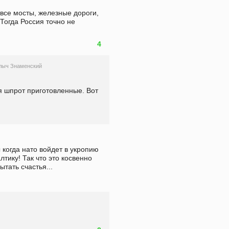
все мосты, железные дороги, 
Тогда Россия точно не 
4
лыч Знаменский
я шпрот приготовленные. Вот 
 когда нато войдет в укропию 
ику! Так что это косвенно 
тать счастья...