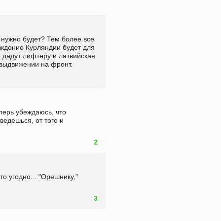
 нужно будет? Тем более все 
ждение Курляндии будет для 
 дадут лифтеру и латвийская 
 выдвижении на фронт.
перь убеждаюсь, что 
едешься, от того и 
2
о угодно... "Орешнику," 
!
3