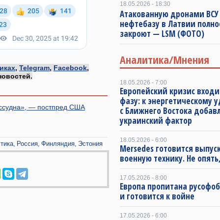
18.05.2026 - 18:30
Атакованную дронами ВСУ
нефтебазу в Латвии полно
закроют — LSM (ФОТО)
Аналитика/Мнения
иках
,
Telegram
,
Facebook
,
новостей.
18.05.2026 - 7:00
Европейский кризис входи
фазу: к энергетическому 
ассудна», — постпред США
с Ближнего Востока добав
украинский фактор
18.05.2026 - 6:00
тика
Россия
Финляндия
Эстония
Mersedes готовится выпус
военную технику. Не опять,
17.05.2026 - 8:00
Европа пропитана русофо
и готовится к войне
17.05.2026 - 6:00