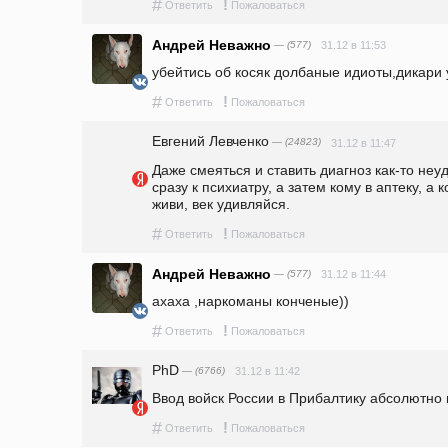
#
!
Ответить
Пожаловаться
Андрей Неважно
— (577)
31.12 в 11:53
убейтись об косяк долбаные идиоты,дикари
#
!
Ответить
Пожаловаться
Евгений Левченко
— (24823)
31.12 в 11:47
Даже смеяться и ставить диагноз как-то неу
сразу к психиатру, а затем кому в аптеку, а к
живи, век удивляйся.
#
!
Ответить
Пожаловаться
Андрей Неважно
— (577)
31.12 в 11:44
ахаха ,наркоманы конченые))
#
!
Ответить
Пожаловаться
PhD
— (6766)
31.12 в 11:42
Ввод войск России в Прибалтику абсолютно
#
!
Ответить
Пожаловаться