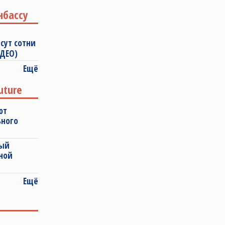
нбассу
сут сотни
ИДЕО)
Ещё
uture
ют
ьного
ный
ной
Ещё