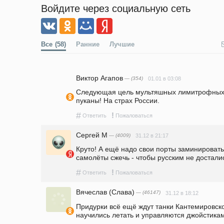
Войдите через социальную сеть
Все
(58)
Ранние
Лучшие
Виктор Агапов
— (354)
01.01 в 03:08
Следующая цель мультяшных лимитрофных с
пуканы! На страх России.
#
!
Ответить
Пожаловаться
Сергей М
— (4009)
31.12 в 21:17
Круто! А ещё надо свои порты заминировать,
самолёты сжечь - чтобы русским не достали
#
!
Ответить
Пожаловаться
Вячеслав (Слава)
— (46147)
31.12 в 18:12
Придурки всё ещё ждут танки Кантемировско
научились летать и управляются джойстикам