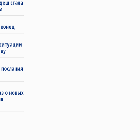
деш стала
м
 конец
 ситуации
еву
 послания
з о новых
ле