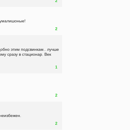
2
 умалишоные!
2
добно этим подсвинкам.. лучше 
ому сразу в стационар. Век 
1
2
 неизбежен.
2