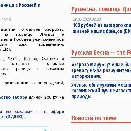
анице с Россией и
Русвесна: помощь До
18.05.2026 03:00
- 12:16
100 рублей от каждого спа
Балтии готовятся взорвать
жизней наших бойцов (В
: на границе Литвы с
ией и Россией уже появились
укции для взрывчатки,
 LRT.
Русская Весна — the F
я, Литва, Латвия, Эстония и
 готовятся полностью
«Угроза миру»: учёные бь
ровать границы с союзным
тревогу из-за разрушител
вом.
«вторжения»
 противотанковых заграждений,
Учёные обнаружили мощ
космический луч неизвест
природы
ьство забора
длиной 280 км на
яем по хохлам» — в эфире
Новости по теме
ерт (ВИДЕО)