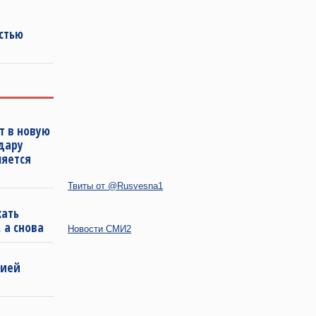
стью
т в новую
удару
ляется
Твиты от @Rusvesna1
кать
 а снова
Новости СМИ2
бией