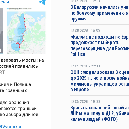
18.05.2026 - 12:13
В Белоруссии начались уч
по боевому применению я
оружия
18.05.2026 - 10:50
«Каллас не подходит»: Ев
продолжает выбирать
переговорщика для Росси
Politico
17.05.2026 - 22:00
ООН смоделировала 3 сце
до 2029 г., но и после войн
миллионы украинцев оста
в Европе
18.05.2026 - 19:00
Враг атаковал рейсовый а
ЛНР и машину в ДНР, убива
калеча людей (ФОТО)