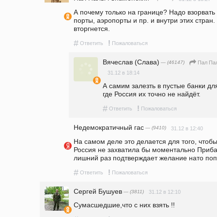
А почему только на границе? Надо взорвать 
порты, аэропорты и пр. и внутри этих стран. 
вторгнется.
#
!
Ответить
Пожаловаться
Вячеслав (Слава)
— (46147)
Пал Па
31.12 в 18:14
А самим залезть в пустые банки дл
где Россия их точно не найдёт.
#
!
Ответить
Пожаловаться
Недемократичный гас
— (9410)
31.12 в 12:40
На самом деле это делается для того, чтобы
Россия не захватила бы моментально Прибалт
лишний раз подтверждает желание нато попы
#
!
Ответить
Пожаловаться
Сергей Бушуев
— (3811)
31.12 в 12:10
Сумасшедшие,что с них взять !!