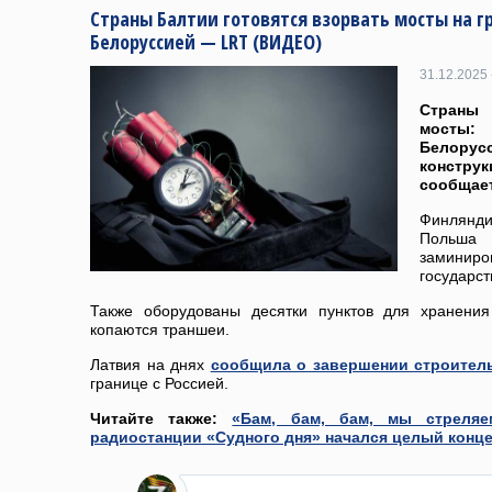
Страны Балтии готовятся взорвать мосты на гр
Белоруссией — LRT (ВИДЕО)
31.12.2025 
Страны 
мосты
Белорусс
констр
сообщает
Финлянди
Польша
замини
государст
Также оборудованы десятки пунктов для хранения
копаются траншеи.
Латвия на днях
сообщила о завершении строител
границе с Россией.
Читайте также:
«Бам, бам, бам, мы стрел
радиостанции «Судного дня» начался целый конц