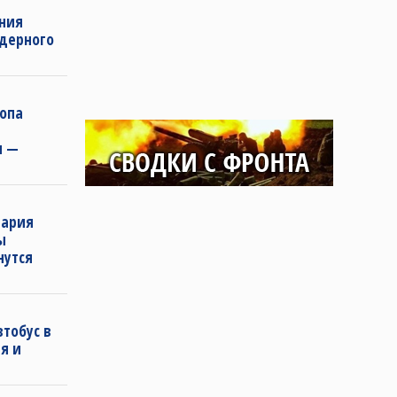
ения
дерного
ропа
и —
нария
ы
нутся
втобус в
я и