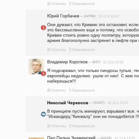
#
!
Ответить
Пожаловаться
Юрий Горбачев
— (14784)
31.12 в 16:17
Они думают, что Кривию это остановит, если
это бессмысленно еще и потому, что освобо
Кривии стоить ровно одну поллитру, которую
армия благополучно застрянет в лифте при
#
!
Ответить
Пожаловаться
Владимир Коротков
— (847)
31.12 в 15:52
Я подозревал, что только пиндосы тупые, те
европейцы недалеко  ушли от них!  С кем пов
наберешься!!!
#
!
Ответить
Пожаловаться
Николай Черкесов
— (12927)
31.12 в 13:37
В принципе пусть минируют, взрывают все. чт
"Искандеру,"Кинжалу" они не понадобятся !!
#
!
Ответить
Пожаловаться
Пал Палыч Знаменский
— (41109)
31.12 в 13:27