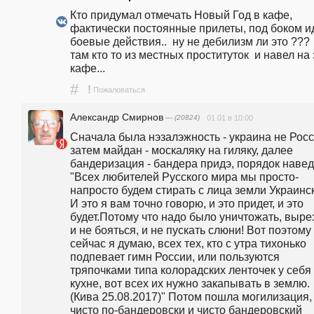
Кто придумал отмечать Новый Год в кафе, 
фактически постоянные прилеты, под боком ид
боевые действия..  ну не дебилизм ли это ???  
там кто то из местных проституток  и навел на э
кафе...
#
!
Пожаловаться
Александр Смирнов
— (20824)
01.01 в 10:00
Сначала была нэзалэжность - украина не Росси
затем майдан - москаляку на гиляку, далее 
бандеризация - бандера придэ, порядок наведэ
"Всех любителей Русского мира мы просто-
напросто будем стирать с лица земли Украинск
И это я вам точно говорю, и это придет, и это 
будет.Потому что надо было уничтожать, вырез
и не бояться, и не пускать слюни! Вот поэтому 
сейчас я думаю, всех тех, кто с утра тихонько 
подпевает гимн России, или пользуются 
тряпочками типа колорадских ленточек у себя 
кухне, вот всех их нужно закапывать в землю. 
(Кива 25.08.2017)" Потом пошла могилизация, 
чисто по-бандеровски и чисто бандеровский 