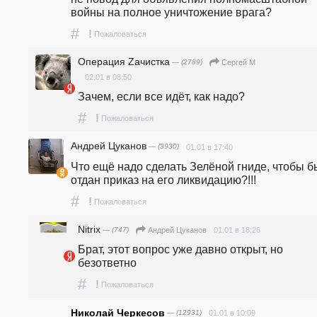
войны на полное уничтожение врага?
#
!
Пожаловаться
Операция Zачистка
— (2789)
Сергей М
02.01 в 08:50
Зачем, если все идёт, как надо?
#
!
Пожаловаться
Андрей Цуканов
— (3930)
01.01 в 17:40
Что ещё надо сделать Зелёной гниде, чтобы б
отдан приказ на его ликвидацию?!!!
#
!
Пожаловаться
Nitrix
— (747)
01.01 в 18:26
Андрей Цуканов
Брат, этот вопрос уже давно открыт, но 
безответно
#
!
Пожаловаться
Николай Черкесов
— (12931)
01.01 в 10:09