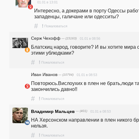
01.01 в 13:01
Интересно, а докерами в порту Одессы работ
западенцы, галичане или одесситы?
#
!
Пожаловаться
Серж Чехофф
— (15163)
01.01 в 08:56
Блатскиц народ, говорите? И вы хотите мира с
этими ублюдками?
#
!
Пожаловаться
Иван Иванов
— (10794)
01.01 в 08:53
Повторюсь.Вислоухих в плен не брать,люди та
закончились давно!!
#
!
Пожаловаться
Владимир Мальцев
— (401)
01.01 в 08:53
НА Херсонском направлении в плен никого бра
нельзя.
#
!
Пожаловаться