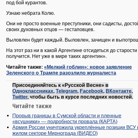
под бой курантов.
Узнаю небрата Колю.
Они не просто военные преступники, они садисты, дост
своих духовных отцов — гестаповцев.
Выловлен будет каждый. Выловлен, зачищен и выпотро
На этот раз ни в какой Аргентине отсидеться до старости
получится. Нет уже в мире таких аргентин».
Читайте также:
«Мелкий гоблин»: новое заявление
Зеленского о Трампе разозлило журналиста
Присоединяйтесь к «Русской Весне» в
Одноклассниках
,
Telegram
,
Facebook
,
ВКонтакте
,
Twitter
, чтобы быть в курсе последних новостей.
Читайте также
Прорыв границы в Сумской области и пленные
«всушники» — подробности провала (КАРТА)
Армия России уничтожила укреплённые позиции ВСУ 
жилом секторе Мирнограда (ВИДЕО)