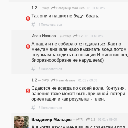
1 2
— (703)
01.01 в 08:55
Владимир Мальцев
Так они и наших не будут брать. 
#
!
Пожаловаться
Иван Иванов
— (10794)
01.01 в 08:59
1 2
А наши и не собираются сдаваться.Как по 
мне,там вначале надо выжигать все,а потом 
штурмам заходить на позиции.И животин нет,
биоразноообразие не нарушаем))
#
!
Пожаловаться
1 2
— (703)
01.01 в 09:03
Иван Иванов
Сдаются не всегда по своей воле. Контузия, 
ранение тоже может быть причиной  потери 
ориентации и как результат - плен.
#
!
Пожаловаться
Владимир Мальцев
— (401)
01.01 в 09:00
1 2
А я когда езжу у меня ящик с гранатами под 