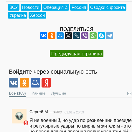
ВСУ
Новости
Операция Z
Россия
Сводки с фронта
Украина
Херсон
ПОДЕЛИТЬСЯ
Предыдущая страница
Войдите через социальную сеть
Все
(169)
Ранние
Лучшие
Сергей М
— (4009)
01.01 в 20:39
Я не военный, но удар по резиденции президе
и регулярные удары по мирным жителям - это 
не повод для объявления полномасштабной 