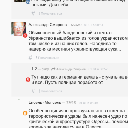
ногами. Для себя.
#
!
Пожаловаться
Александр Смирнов
— (20824)
01.01 в 08:51
Обыкновенный бандеровский аттентат. 
Украинство вышибается из голов украинством,
том числе и из наших голов. Наводила то 
наверняка местная украинствующая сука...
#
!
Пожаловаться
1 2
— (703)
01.01 в 08:52
Александр Смирнов
Тут надо как в германии делать - стучать на в
и вся. Пусть полицаи поработают. 
#
!
Пожаловаться
Епсель -Мопсель
— (15693)
01.01 в 08:49
Особенно цинично прозвучало,что в ответ на 
тероористические удары был нанесен удар по 
критической инфроструктуре Одессы...помоему
корень зла находится не в Одессе...