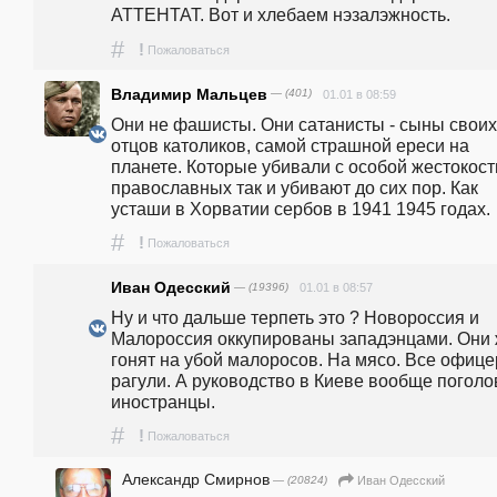
АТТЕНТАТ. Вот и хлебаем нэзалэжность.
#
!
Пожаловаться
Владимир Мальцев
— (401)
01.01 в 08:59
Они не фашисты. Они сатанисты - сыны своих 
отцов католиков, самой страшной ереси на 
планете. Которые убивали с особой жестокост
православных так и убивают до сих пор. Как 
усташи в Хорватии сербов в 1941 1945 годах.
#
!
Пожаловаться
Иван Одесский
— (19396)
01.01 в 08:57
Ну и что дальше терпеть это ? Новороссия и 
Малороссия оккупированы западэнцами. Они 
гонят на убой малоросов. На мясо. Все офицер
рагули. А руководство в Киеве вообще поголо
иностранцы. 
#
!
Пожаловаться
Александр Смирнов
— (20824)
Иван Одесский