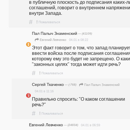
в публичную плоскость до подписания каких-ли
соглашений, говорит о внутреннем напряжени
внутри Запада. 
#
!
Пожаловаться
Пал Палыч Знаменский
— (41109)
04.01 в 08:22
Евгений Левченко
Этот факт говорит о том, что запад планирует
ввести войска после подписания соглашения,
которому ему это будет не запрещено. О каки
"законных целях" тогда может идти речь?
#
!
Пожаловаться
Сергей Ткаченко
— (-768)
Пал Палыч Знаменский
04.01 в 11:16
Правильно спросить: "О каком соглашении 
речь?"
#
!
Пожаловаться
Евгений Левченко
— (24834)
04.01 в 06:59