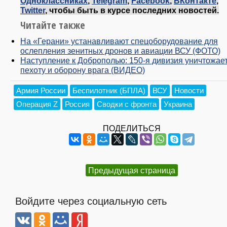
Одноклассниках
,
Telegram
,
Facebook
,
ВКонтакте
,
Twitter
, чтобы быть в курсе последних новостей.
Читайте также
На «Герани» устанавливают спецоборудование для
ослепления зенитных дронов и авиации ВСУ (ФОТО)
Наступление к Доброполью: 150-я дивизия уничтожае
пехоту и оборону врага (ВИДЕО)
Армия России
Беспилотник (БПЛА)
ВСУ
Новости
Операция Z
Россия
Сводки с фронта
Украина
ПОДЕЛИТЬСЯ
Предыдущая страница
Войдите через социальную сеть