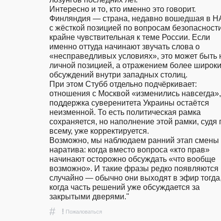
Интересно и то, кто именно это говорит. 
Финляндия — страна, недавно вошедшая в НА
с жёсткой позицией по вопросам безопасности
крайне чувствительная к теме России. Если 
именно оттуда начинают звучать слова о 
«несправедливых условиях», это может быть н
личной позицией, а отражением более широки
обсуждений внутри западных столиц.                                                                                                                                                                        
При этом Стубб отдельно подчёркивает: 
отношения с Москвой «изменились навсегда», 
поддержка суверенитета Украины остаётся 
неизменной. То есть политическая рамка 
сохраняется, но наполнение этой рамки, судя п
всему, уже корректируется.                                                                                     
Возможно, мы наблюдаем ранний этап смены 
наратива: когда вместо вопроса «кто прав» 
начинают осторожно обсуждать «что вообще 
возможно». И такие фразы редко появляются 
случайно — обычно они выходят в эфир тогда,
когда часть решений уже обсуждается за 
закрытыми дверями."
#
!
Пожаловаться