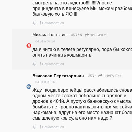
смотреть на это лядство!!!!!!!!!?после 
прециндента в венесуэле Мы можем разбомб
банковую хоть ЯО!!!!
#
!
Пожаловаться
Михаил Топтыгин
— (87674)
ЧИНГАЧГУК
04.01 в 07:14
да я читаю в телеге регулярно, пора бы хохло
опять начинать кошмарить.
#
!
Пожаловаться
Вячеслав Пересторонин
— (671)
ЧИНГАЧГУК
04.01 в 09:16
Ждут когда европейцы расслабившись снова 
одном месте сложат побольше снарядов и 
дронов в 404й. А пустую банковскую смысла 
бомбить нет, ровно как и казнить прямо сейча
наркомана, вдруг на его место назначат боле
смышленую крысу, а оно нам надо ?
#
!
Пожаловаться