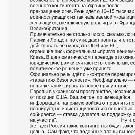
военного контингента на Украину после 
прекращения огня. Речь идёт о 10–15 тысячах 
военнослужащих из так называемой «коалиции
желающих», где ключевую роль играют Франци
Великобритания.                                                                                       
Примечательно не столько число, сколько логик
Париж и Лондон, по сути, дают понять, что гот
действовать без мандата ООН или ЕС, 
ограничившись формальным «приглашением»
Киева. В дипломатическом переводе это означа
юридические рамки считаются вторичными, ес
политическое решение уже принято.                                                                                        
Официально речь идёт о «контроле перемирия
«гарантиях безопасности». Неофициально — о
попытке зафиксировать новое присутствие 
Европы в украинском пространстве, независи
от позиции США. Вашингтон, по имеющейся 
информации, напрямую войска отправлять не 
планирует, но и дистанцироваться полностью н
собирается — ставка делается на поддержку, а
на участие".                                                     Ну что
же.. для России такие контингенты будут закон
целью.  Сам факт, что подобные планы вынося