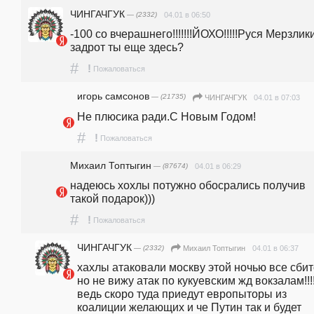
ЧИНГАЧГУК
— (2332)
04.01 в 06:50
-100 со вчерашнего!!!!!!!ЙОХО!!!!!Руся Мерзликин
задрот ты еще здесь?
#
!
Пожаловаться
игорь самсонов
— (21735)
04.01 в 07:03
ЧИНГАЧГУК
Не плюсика ради.С Новым Годом!
#
!
Пожаловаться
Михаил Топтыгин
— (87674)
04.01 в 06:29
надеюсь хохлы потужно обосрались получив 
такой подарок)))
#
!
Пожаловаться
ЧИНГАЧГУК
— (2332)
04.01 в 06:37
Михаил Топтыгин
хахлы атаковали москву этой ночью все сбито
но не вижу атак по кукуевским жд вокзалам!!!!!
ведь скоро туда приедут европыторы из 
коалиции желающих и че Путин так и будет 