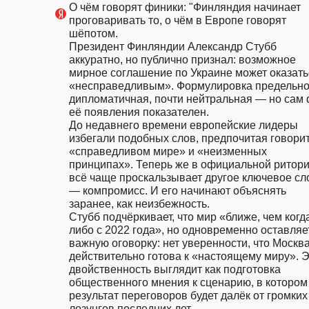
О чём говорят финики: "Финляндия начинает 
проговаривать то, о чём в Европе говорят 
шёпотом.                                                                                                                        
Президент Финляндии Александр Стубб 
аккуратно, но публично признал: возможное 
мирное соглашение по Украине может оказатьс
«несправедливым». Формулировка предельно
дипломатичная, почти нейтральная — но сам ф
её появления показателен.                                                                            
До недавнего времени европейские лидеры 
избегали подобных слов, предпочитая говорить
«справедливом мире» и «неизменных 
принципах». Теперь же в официальной ритори
всё чаще проскальзывает другое ключевое сло
— компромисс. И его начинают объяснять 
заранее, как неизбежность.                                                                                                                                   
Стубб подчёркивает, что мир «ближе, чем когд
либо с 2022 года», но одновременно оставляет
важную оговорку: нет уверенности, что Москва
действительно готова к «настоящему миру». Э
двойственность выглядит как подготовка 
общественного мнения к сценарию, в котором 
результат переговоров будет далёк от громких 
лозунгов последних лет.                                                               