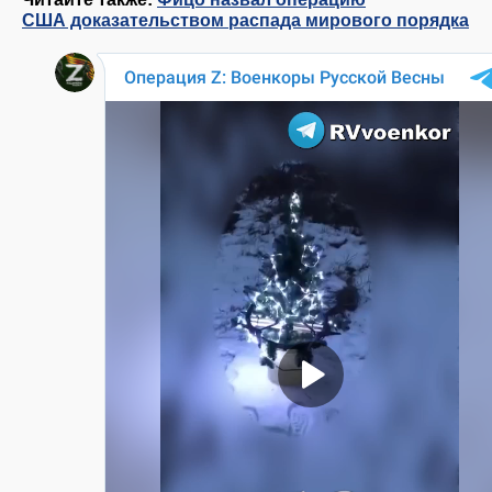
США доказательством распада мирового порядка