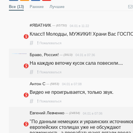
Все
(13)
Ранние
Лучшие
#ЯВАТНИК
— (65750)
04.01 в 11:22
Класс!! Молодцы, МУЖИКИ! Храни Вас ГОСП
#
!
Пожаловаться
Браво, Россия!
— (3913)
04.01 в 07:36
На каждую веточку кусок сала повесили....
#
!
Пожаловаться
Антон С
— (5853)
04.01 в 07:08
Видео не проигрывается, только звук.
#
!
Пожаловаться
Евгений Левченко
— (24834)
04.01 в 07:06
"По данным немецких и украинских источников,
европейских столицах уже не обсуждают 
возможность, а прорабатывают детали ввода 