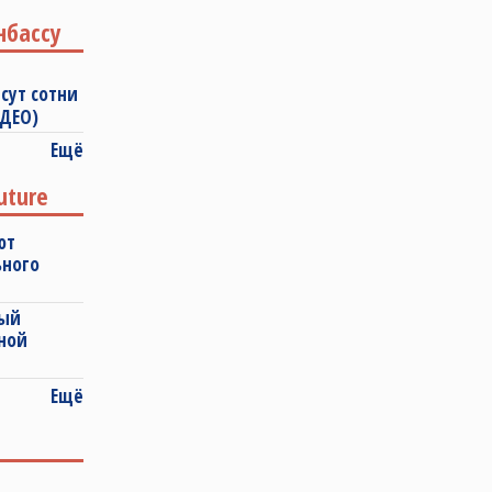
нбассу
сут сотни
ИДЕО)
Ещё
uture
ют
ьного
ный
ной
Ещё