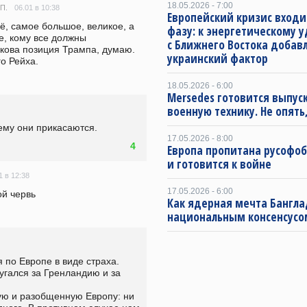
18.05.2026 - 7:00
06.01 в 10:38
П.
Европейский кризис входи
ё, самое большое, великое, а 
фазу: к энергетическому 
, кому все должны 
с Ближнего Востока добав
акова позиция Трампа, думаю. 
украинский фактор
о Рейха.
18.05.2026 - 6:00
Mersedes готовится выпус
военную технику. Не опять,
чему они прикасаются.
17.05.2026 - 8:00
4
Европа пропитана русофо
и готовится к войне
1 в 12:38
17.05.2026 - 6:00
ой червь
Как ядерная мечта Бангла
национальным консенсусо
по Европе в виде страха. 
гался за Гренландию и за 
ую и разобщенную Европу: ни 