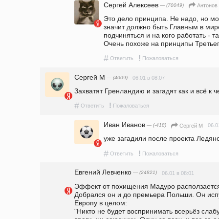
Сергей Алексеев
— (70049)
Антонов 
Это дело принципа. Не надо, но мо
значит должно быть Главным в мире
подчиняться и на кого работать - т
Очень похоже на принципы Третьег
#
!
Ответить
Пожаловаться
Сергей М
— (4009)
06.01 в 08:07
Захватят Гренландию и загадят как и всё к 
#
!
Ответить
Пожаловаться
Иван Иванов
— (-418)
06.0
Сергей М
уже загадили после проекта Ледян
#
!
Ответить
Пожаловаться
Евгений Левченко
— (24821)
06.01 в 08:01
Эффект от похищения Мадуро расползается 
Добрался он и до премьера Польши. Он испу
Европу в целом:                                                                                                                                           
"Никто не будет воспринимать всерьёз слаб