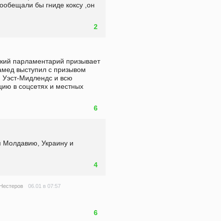
ообещали бы гниде коксу ,он 
2
кий парламентарий призывает 
амед выступил с призывом 
 Уэст-Мидлендс и всю 
ию в соцсетях и местных 
6
 Молдавию, Украину и 
4
06.01 в 07:57
 Нестеров
6