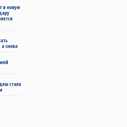
т в новую
удару
ляется
кать
 а снова
бией
деш стала
м