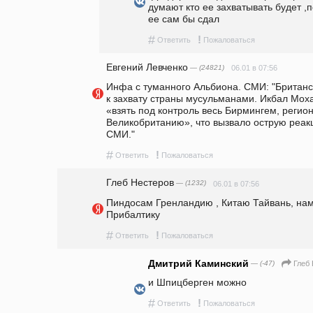
думают кто ее захватывать будет ,п
ее сам бы сдал
#
!
Ответить
Пожаловаться
Евгений Левченко
— (24821)
06.01 в 07:56
Инфа с туманного Альбиона. СМИ: "Британс
к захвату страны мусульманами. Икбал Мох
«взять под контроль весь Бирмингем, регион
Великобританию», что вызвало острую реакц
СМИ."
#
!
Ответить
Пожаловаться
Глеб Нестеров
— (1232)
06.01 в 07:56
Пиндосам Гренландию , Китаю Тайвань, нам
Прибалтику 
#
!
Ответить
Пожаловаться
Дмитрий Каминский
— (-47)
Глеб
и Шпицберген можно 
#
!
Ответить
Пожаловаться