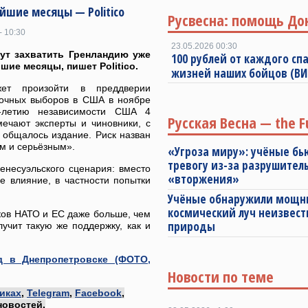
йшие месяцы — Politico
Русвесна: помощь До
- 10:30
23.05.2026 00:30
ут захватить Гренландию уже
100 рублей от каждого спа
шие месяцы, пишет Politico.
жизней наших бойцов (В
ет произойти в преддверии
очных выборов в США в ноябре
-летию независимости США 4
Русская Весна — the F
мечают эксперты и чиновники, с
 общалось издание. Риск назван
м и серьёзным».
«Угроза миру»: учёные бь
тревогу из-за разрушител
енесуэльского сценария: вместо
«вторжения»
е влияние, в частности попытки
Учёные обнаружили мощ
космический луч неизвест
ков НАТО и ЕС даже больше, чем
природы
учит такую же поддержку, как и
д в Днепропетровске (ФОТО,
Новости по теме
иках
,
Telegram
,
Facebook
,
новостей.