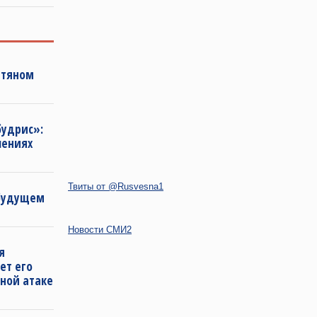
фтяном
будрис»:
лениях
Твиты от @Rusvesna1
 будущем
Новости СМИ2
я
ет его
ной атаке