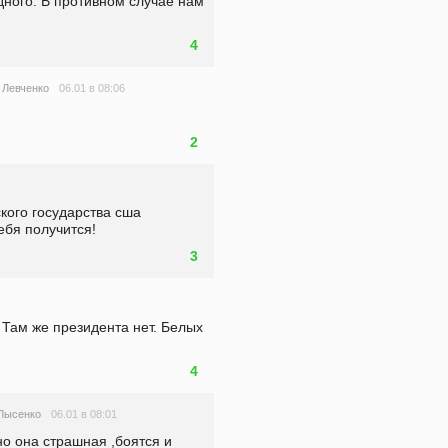
одного. В противном случае нам 
                                           
4
06.01 в 08:06
 Левченко
2
кого государства сша 
ебя получится!
3
 Там же президента нет. Белых 
4
06.01 в 08:01
Лысенко
о она страшная ,боятся и 