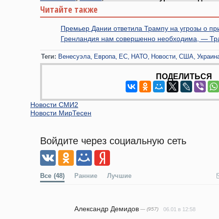
Читайте также
Премьер Дании ответила Трампу на угрозы о п
Гренландия нам совершенно необходима, — Тр
Теги:
Венесуэла
Европа
ЕС
НАТО
Новости
США
Украин
ПОДЕЛИТЬСЯ
Новости СМИ2
Новости МирТесен
Войдите через социальную сеть
Все
(48)
Ранние
Лучшие
Александр Демидов
— (957)
06.01 в 12:58