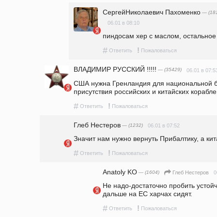
СергейНиколаевич Пахоменко
— (18
06.01 в 08:10
пиндосам хер с маслом, остально
#
!
Ответить
Пожаловаться
ВЛАДИМИР РУССКИЙ !!!!!
— (35429)
06.01 в 07:5
США нужна Гренландия для национальной бе
присутствия российских и китайских корабле
#
!
Ответить
Пожаловаться
Глеб Нестеров
— (1232)
06.01 в 07:52
Значит нам нужно вернуть Прибалтику, а ки
#
!
Ответить
Пожаловаться
Anatoly KO
— (1604)
0
Глеб Нестеров
Не надо-достаточно пробить устойч
дальше на ЕС харчах сидят.
#
!
Ответить
Пожаловаться