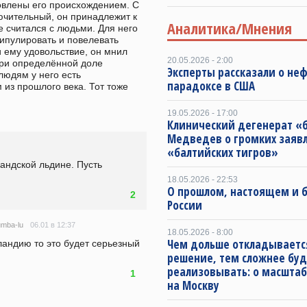
влены его происхождением. С 
ючительный, он принадлежит к 
Аналитика/Мнения
 считался с людьми. Для него 
пулировать и повелевать 
 ему удовольствие, он мнил 
20.05.2026 - 2:00
ри определённой доле 
Эксперты рассказали о не
юдям у него есть 
парадоксе в США
из прошлого века. Тот тоже 
19.05.2026 - 17:00
Клинический дегенерат «
Медведев о громких заяв
«балтийских тигров»
андской льдине. Пусть 
18.05.2026 - 22:53
О прошлом, настоящем и
2
России
06.01 в 12:37
umba-lu
18.05.2026 - 8:00
Чем дольше откладываетс
ландию то это будет серьезный 
решение, тем сложнее буд
реализовывать: о масштаб
1
на Москву