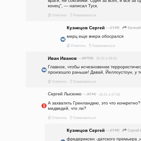
враги, ни союзники. Один за всех, и все за 
конец", — написал Туск.                                        
#
!
Ответить
Пожаловаться
Кузнецов Сергей
— (2198)
Евгений
мерц еще вчера обосрался
#
!
Ответить
Пожаловаться
Иван Иванов
— (40709)
06.01 в 08:01
Главное, чтобы исчезновение террористичес
произошло раньше! Давай, Йеллоустоун, у т
#
!
Ответить
Пожаловаться
Сергей Лысенко
— (4234)
06.01 в 07:58
А захватить Гренландию, это что конкретно?
медведей, что ли?
#
!
Ответить
Пожаловаться
Кузнецов Сергей
— (2198)
Сергей 
фредериксен -датского премьера ,н