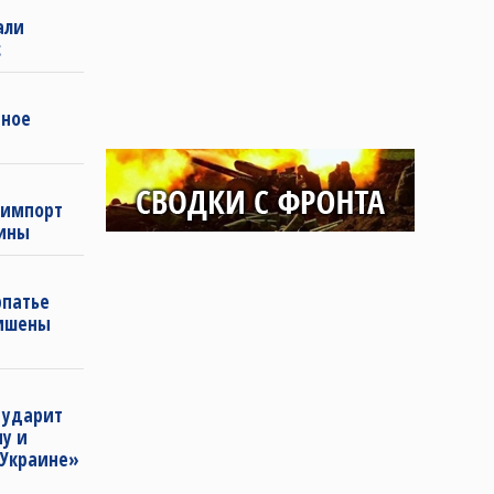
али
с
нное
 импорт
аины
рпатье
лишены
 ударит
у и
 Украине»