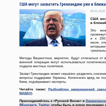
США могут захватить Гренландию уже в ближа
06.01.2026 
США мог
в ближай
Это мож
промежут
и к 250
июля, от
которыми
«реальны
Методы Вашингтона, вероятно, будут отличаться от в
военной операции могут использоваться политическо
подкупа местных политиков.
Захват Гренландии может серьёзно разделить союзни
вопросы поддержки Украины. Копенгаген вряд ли пол
Киев, подчёркивают эксперты.
Читайте также:
Разбомблен американский заво
ВИДЕО)
Присоединяйтесь к «Русской Весне» в
Одноклассн
ВКонтакте
,
Twitter
, чтобы быть в курсе последних 