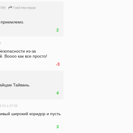
159)
Глеб Нестеров
е приемлемо.
2
3
зопасности из-за 
й. Воооо как все просто!
-3
тайцам Тайвань.
4
6.01 в 07:56
ивый широкий коридор и пусть 
3