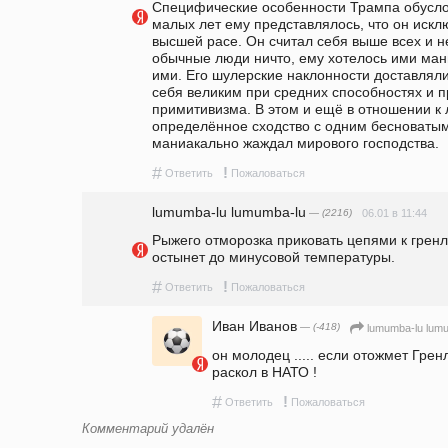
Специфические особенности Трампа обусло
малых лет ему представлялось, что он искл
высшей расе. Он считал себя выше всех и не
обычные люди ничто, ему хотелось ими мани
ими. Его шулерские наклонности доставляли
себя великим при средних способностях и п
примитивизма. В этом и ещё в отношении к л
определённое сходство с одним бесноватым 
маниакально жаждал мирового господства.
#
!
Ответить
Пожаловаться
lumumba-lu lumumba-lu
— (2216)
06.01 в 11:44
Рыжего отморозка приковать цепями к гренл
остынет до минусовой температуры. 
#
!
Ответить
Пожаловаться
Иван Иванов
— (-418)
lumumba-lu lum
он молодец ..... если отожмет Грен
раскол в НАТО ! 
#
!
Ответить
Пожаловаться
Комментарий удалён