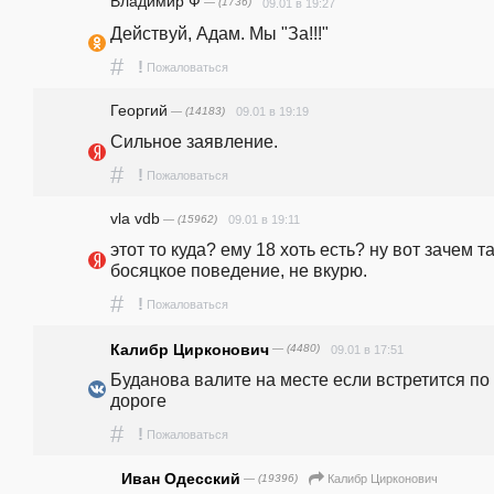
Владимир Ф
— (1736)
09.01 в 19:27
Действуй, Адам. Мы "За!!!"
#
!
Пожаловаться
Георгий
— (14183)
09.01 в 19:19
Сильное заявление.
#
!
Пожаловаться
vla vdb
— (15962)
09.01 в 19:11
этот то куда? ему 18 хоть есть? ну вот зачем та
босяцкое поведение, не вкурю.
#
!
Пожаловаться
Калибр Цирконович
— (4480)
09.01 в 17:51
Буданова валите на месте если встретится по 
дороге
#
!
Пожаловаться
Иван Одесский
— (19396)
Калибр Цирконович