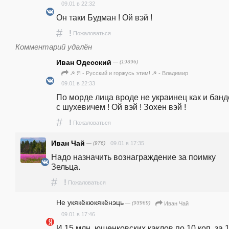
09.01 в 22:32
Он таки Будман ! Ой вэй ! 
#
!
Пожаловаться
Комментарий удалён
Иван Одесский
— (19396)
☭ Я - Русский и горжусь этим! ☭ - Владимир
09.01 в 22:33
По морде лица вроде не украинец как и банд
с шухевичем ! Ой вэй ! Зохен вэй !
#
!
Пожаловаться
Иван Чай
— (976)
09.01 в 17:35
Надо назначить вознаграждение за поимку 
Зельца. 
#
!
Пожаловаться
Не укякёкюкякёнэць
— (93969)
Иван Чай
09.01 в 17:46
И 15 млн. ющенковских каклов по 10 коп. за 1