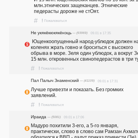
млн.этнических защеканцев. Этнические 
педерасты дороже не стОят.
#
!
Пожаловаться
Не укякёкюкякёнэць
— (93969)
09.01 в 17:35
 Ющенкоопущенный народ-ублюдок должен на 
коленях жрать говно и броситься с высокого 
обрыва в море. Зеля один ублюдок, а вокруг Зе
#
!
Пожаловаться
Пал Палыч Знаменский
— (41109)
09.01 в 17:31
Лучше привезти и показать. Без громких 
заявлений.
#
!
Пожаловаться
Ираида
— (5081)
09.01 в 17:06
Мадуро похитили 3-его, а 5-го января, 
практически, слово в слово сам Рамзан Ахмат
обратился к ВВП - дадут приказ привести (Зе), 