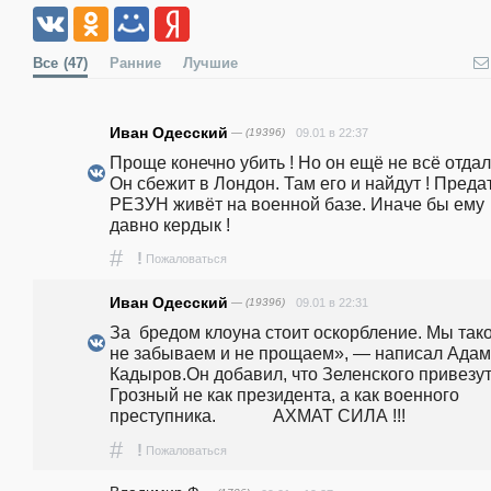
Все
(47)
Ранние
Лучшие
Иван Одесский
— (19396)
09.01 в 22:37
Проще конечно убить ! Но он ещё не всё отдал 
Он сбежит в Лондон. Там его и найдут ! Предат
РЕЗУН живёт на военной базе. Иначе бы ему 
давно кердык !
#
!
Пожаловаться
Иван Одесский
— (19396)
09.01 в 22:31
За  бредом клоуна стоит оскорбление. Мы тако
не забываем и не прощаем», — написал Адам 
Кадыров.Он добавил, что Зеленского привезут 
Грозный не как президента, а как военного 
преступника.             АХМАТ СИЛА !!!
#
!
Пожаловаться