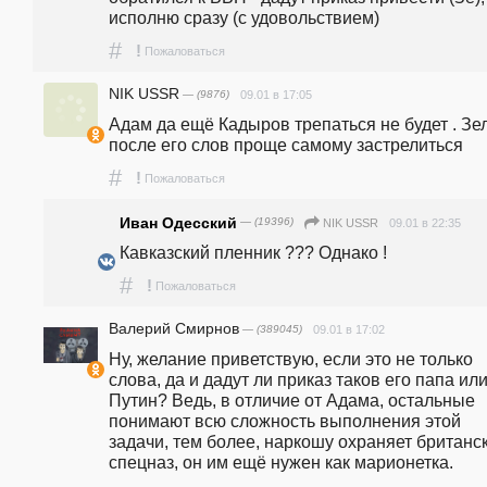
исполню сразу (с удовольствием)
#
!
Пожаловаться
NIK USSR
— (9876)
09.01 в 17:05
Адам да ещё Кадыров трепаться не будет . Зел
после его слов проще самому застрелиться
#
!
Пожаловаться
Иван Одесский
— (19396)
09.01 в 22:35
NIK USSR
Кавказский пленник ??? Однако ! 
#
!
Пожаловаться
Валерий Смирнов
— (389045)
09.01 в 17:02
Ну, желание приветствую, если это не только 
слова, да и дадут ли приказ таков его папа или
Путин? Ведь, в отличие от Адама, остальные 
понимают всю сложность выполнения этой 
задачи, тем более, наркошу охраняет британск
спецназ, он им ещё нужен как марионетка. 