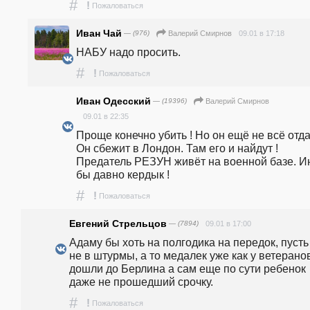
#
!
Пожаловаться
Иван Чай
— (976)
09.01 в 17:18
Валерий Смирнов
НАБУ надо просить.
#
!
Пожаловаться
Иван Одесский
— (19396)
Валерий Смирнов
09.01 в 22:35
Проще конечно убить ! Но он ещё не всё отдал
Он сбежит в Лондон. Там его и найдут ! 
Предатель РЕЗУН живёт на военной базе. Ин
бы давно кердык !
#
!
Пожаловаться
Евгений Стрельцов
— (7894)
09.01 в 17:00
Адаму бы хоть на полгодика на передок, пусть 
не в штурмы, а то медалек уже как у ветеранов
дошли до Берлина а сам еще по сути ребенок 
даже не прошедший срочку.
#
!
Пожаловаться