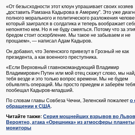
«От безысходности этот клоун упрашивает своих хозяев
„доставить Рамзана Кадырова в Америку”. Это уже диагн
полного морального и политического разложения челове
который заигрался в солдатика и теперь воображает себ
непонятно кем. Но я не буду смеяться. Потому что за эти
бредом стоит оскорбление. Мы такое не забываем и не
прощаем», — написал Адам Кадыров.
Он добавил, что Зеленского привезут в Грозный не как
президента, а как военного преступника.
«Если Верховный главнокомандующий Владимир
Владимирович Путин или мой отец скажут слово, мы на
тебя везде и это только вопрос времени. Мы не будем
объявлять операций. Мы просто приедем и заберём теб
пообещал Кадыров-младший.
По словам главы Совбеза Чечни, Зеленский пожалеет
о
обращении к США
.
Читайте также:
Серия мощнейших взрывов во Львов
Вероятно, атака «Орешника» из атмосферы планеты
мониторы