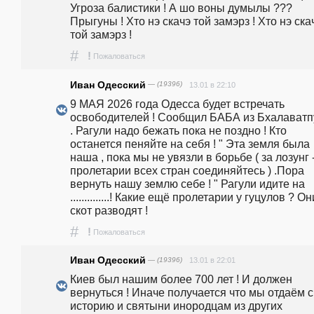
Угроза балистики ! А шо воны думылы ???
Прыгуны ! Хто нэ скачэ той замэрз ! Хто нэ скач
той замэрз ! 
#
!
Пожаловаться
Иван Одесский
— (19396)
13.01 в 22:10
9 МАЯ 2026 года Одесса будет встречать 
освободителей ! Сообщил БАБА из Бхалаватп
. Рагули надо бежать пока не поздно ! Кто 
останется пеняйте на себя ! " Эта земля была 
наша , пока мы не увязли в борьбе ( за лозунг -
пролетарии всех стран соединяйтесь ) .Пора 
вернуть нашу землю себе ! " Рагули идите на 
..............! Какие ещё пролетарии у гуцулов ? Они
скот разводят ! 
#
!
Пожаловаться
Иван Одесский
— (19396)
13.01 в 22:01
Киев был нашим более 700 лет ! И должен 
вернуться ! Иначе получается что мы отдаём с
историю и святыни инородцам из других 