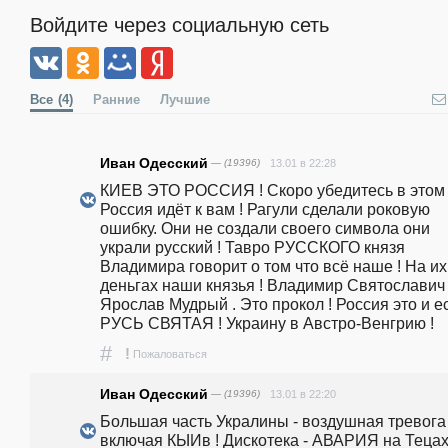
Войдите через социальную сеть
Все
(4)
Ранние
Лучшие
Иван Одесский
— (19396)
13.01 в 22:28
КИЕВ ЭТО РОССИЯ ! Скоро убедитесь в этом !
Россия идёт к вам ! Рагули сделали роковую 
ошибку. Они не создали своего символа они 
украли русский ! Тавро РУССКОГО князя 
Владимира говорит о том что всё наше ! На их 
деньгах наши князья ! Владимир Святославич 
Ярослав Мудрый . Это прокол ! Россия это и ес
РУСЬ СВЯТАЯ ! Украину в Австро-Венгрию ! 
#
!
Пожаловаться
Иван Одесский
— (19396)
13.01 в 22:20
Большая часть Укралины - воздушная тревога 
включая КЫИв ! Дискотека - АВАРИЯ на Тецах 