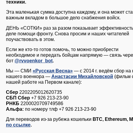
техники.
Эта маленькая сумма доступна каждому, и она может ста
важным вкладом в большое дело снабжения войск.
ДЕНЬ «СОТКИ» раз за разом показывает эффективность
деле помощи фронту. Снова просим и наших читателей
поучаствовать в этом.
Если же кто-то готов помочь, то можно приобрести
необходимое и передать бойцам напрямую — связь чер
бот
@rvvoenkor_bot
.
Мы — СМИ
«Русская Весна»
— с 2014 г. ведём сбор на
нашего военкора —
Анастасии Михайловской
(фильм 
нашей работе на Первом канале):
Сбер
2202205012620735
СБП Сбер
+7 926 213-23-90
РНКБ
2200020709749586
Альфа:
по номеру тлф +7 926 213-23-90
Для переводов из-за рубежа кошельки
ВТС, Ethereum, 
по ссылке
.