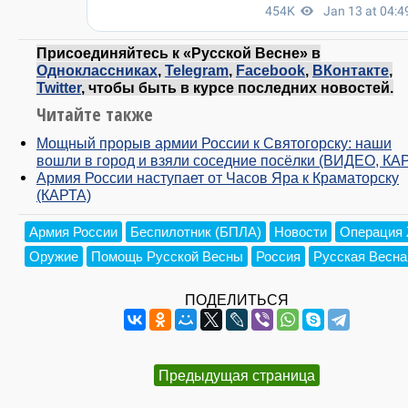
Присоединяйтесь к «Русской Весне» в
Одноклассниках
,
Telegram
,
Facebook
,
ВКонтакте
,
Twitter
, чтобы быть в курсе последних новостей.
Читайте также
Мощный прорыв армии России к Святогорску: наши
вошли в город и взяли соседние посёлки (ВИДЕО, КА
Армия России наступает от Часов Яра к Краматорску
(КАРТА)
Армия России
Беспилотник (БПЛА)
Новости
Операция 
Оружие
Помощь Русской Весны
Россия
Русская Весна
ПОДЕЛИТЬСЯ
Предыдущая страница