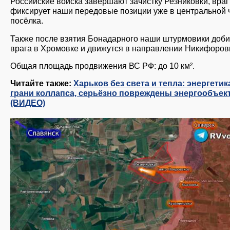
Российские войска завершают зачистку Резниковки, враг
фиксирует наши передовые позиции уже в центральной 
посёлка.
Также после взятия Бонадарного наши штурмовики доб
врага в Хромовке и движутся в направлении Никифоров
Общая площадь продвижения ВС РФ: до 10 км².
Читайте также:
Харьков без света и тепла: энергетик
грани коллапса, серьёзно повреждены энергообъек
(ВИДЕО)