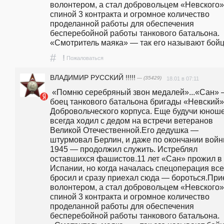
волонтером, а стал добровольцем «Невского».
спиной 3 контракта и огромное количество 
проделанной работы для обеспечения 
бесперебойной работы танкового батальона. 
«Смотритель маяка» — так его называют бойц
#
!
Пожаловаться
ВЛАДИМИР РУССКИЙ !!!!!
— (35429)
18.01 в 07:11
 «Помню серебряный звон медалей»...«Сан» — 
боец танкового батальона бригады «Невский» 
Добровольческого корпуса. Еще будучи юношей
всегда ходил с дедом на встречи ветеранов 
Великой Отечественной.Его дедушка — 
штурмовал Берлин, и даже по окончании войны
1945 — продолжил служить. Истреблял 
оставшихся фашистов.11 лет «Сан» прожил в 
Испании, но когда началась спецоперация все 
бросил и сразу приехал сюда — бороться.Прие
волонтером, а стал добровольцем «Невского».
спиной 3 контракта и огромное количество 
проделанной работы для обеспечения 
бесперебойной работы танкового батальона. 