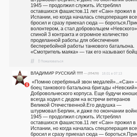
1945 — продолжил служить. Истреблял 
оставшихся фашистов.11 лет «Сан» прожил в 
Испании, но когда началась спецоперация все 
бросил и сразу приехал сюда — бороться.Прие
волонтером, а стал добровольцем «Невского».
спиной 3 контракта и огромное количество 
проделанной работы для обеспечения 
бесперебойной работы танкового батальона. 
«Смотритель маяка» — так его называют бойц
#
!
Пожаловаться
ВЛАДИМИР РУССКИЙ !!!!!
— (35429)
18.01 в 07:13
 «Помню серебряный звон медалей»...«Сан» — 
боец танкового батальона бригады «Невский» 
Добровольческого корпуса. Еще будучи юношей
всегда ходил с дедом на встречи ветеранов 
Великой Отечественной.Его дедушка — 
штурмовал Берлин, и даже по окончании войны
1945 — продолжил служить. Истреблял 
оставшихся фашистов.11 лет «Сан» прожил в 
Испании, но когда началась спецоперация все 
бросил и сразу приехал сюда — бороться.Прие