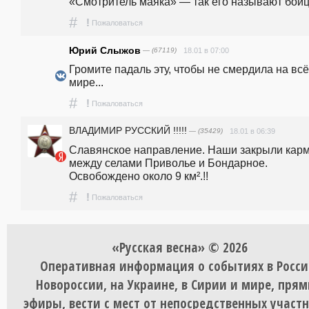
«Смотритель маяка» — так его называют бойц
#
!
Пожаловаться
Юрий Слыжов
— (67119)
18.01 в 07:00
Громите падаль эту, чтобы не смердила на всё
мире...
#
!
Пожаловаться
ВЛАДИМИР РУССКИЙ !!!!!
— (35429)
18.01 в 06:39
Славянское направление. Наши закрыли карм
между селами Приволье и Бондарное. 
Освобождено около 9 км².!!
#
!
Пожаловаться
«Русская весна» © 2026
Оперативная информация о событиях в Росси
Новороссии, на Украине, в Сирии и мире, пря
эфиры, вести с мест от непосредственных участ