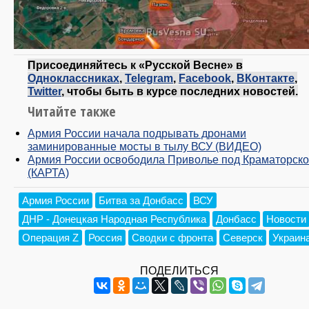
Присоединяйтесь к «Русской Весне» в
Одноклассниках
,
Telegram
,
Facebook
,
ВКонтакте
,
Twitter
, чтобы быть в курсе последних новостей.
Читайте также
Армия России начала подрывать дронами
заминированные мосты в тылу ВСУ (ВИДЕО)
Армия России освободила Приволье под Краматорск
(КАРТА)
Армия России
Битва за Донбасс
ВСУ
ДНР - Донецкая Народная Республика
Донбасс
Новости
Операция Z
Россия
Сводки с фронта
Северск
Украин
ПОДЕЛИТЬСЯ